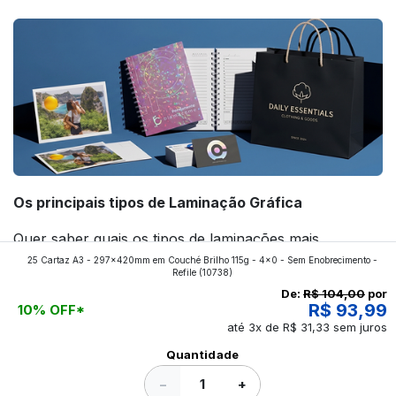
Os principais tipos de Laminação Gráfica
Quer saber quais os tipos de laminações mais
25 Cartaz A3 - 297x420mm em Couché Brilho 115g - 4x0 - Sem Enobrecimento -
aplicados nos impressos da gráfica FuturaIM? Então,
Refile
(10738)
continue a leitura que vamos revelar para você!
De:
R$ 104,00
por
R$ 93,99
10% OFF*
até 3x de R$ 31,33 sem juros
Ver todos os posts
Quantidade
−
+