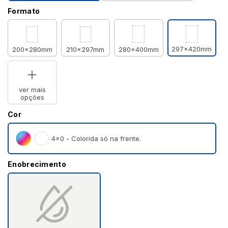
Formato
297x420mm
200x280mm
210x297mm
280x400mm
ver mais
opções
Cor
4×0 - Colorida só na frente.
Enobrecimento