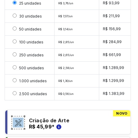
Selecionar 25 unidades
R$ 93,99
25 unidades
R$ 3,76/un
Selecionar 30 unidades
R$ 211,99
30 unidades
R$ 7,07/un
Selecionar 50 unidades
R$ 156,99
50 unidades
R$ 3,14/un
Selecionar 100 unidades
R$ 284,99
100 unidades
R$ 2,85/un
Selecionar 250 unidades
R$ 661,99
250 unidades
R$ 2,65/un
Selecionar 500 unidades
R$ 1.289,99
500 unidades
R$ 2,58/un
Selecionar 1000 unidades
R$ 1.299,99
1.000 unidades
R$ 1,30/un
Selecionar 2500 unidades
R$ 1.383,99
2.500 unidades
R$ 0,56/un
NOVO
Criação de Arte
R$ 45,99
*