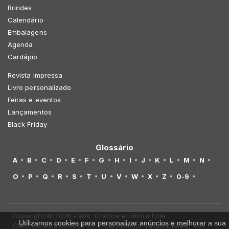
Brindes
Calendário
Embalagens
Agenda
Cardápio
Revista Impressa
Livro personalizado
Feiras e eventos
Lançamentos
Black Friday
Glossário
A
B
C
D
E
F
G
H
I
J
K
L
M
N
O
P
Q
R
S
T
U
V
W
X
Z
0-9
Copyright © 2026 - WBL Gráfica e Editora Ltda.
Utilizamos cookies para personalizar anúncios e melhorar a sua
CNPJ 08.142.850/0001-36 - Rua Prefeito Takume Koike, 499 -