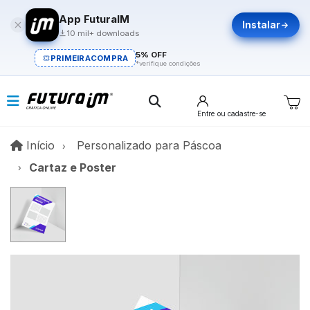
App FuturaIM
Instalar
10 mil+ downloads
5% OFF
PRIMEIRACOMPRA
*verifique condições
Entre
ou cadastre-se
Início
Início
Personalizado para Páscoa​
Cartaz e Poster