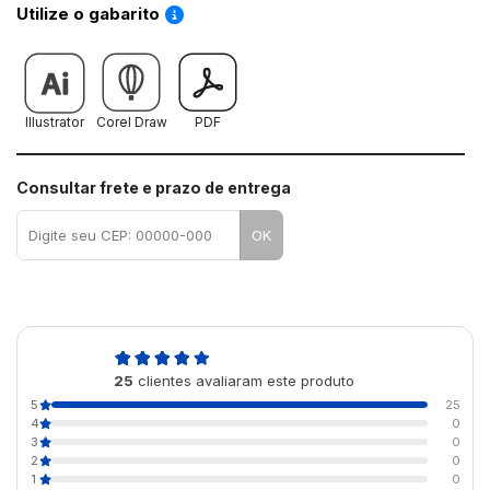
Saiba como utilizar os nossos gabaritos
Utilize o gabarito
Illustrator
Corel Draw
PDF
Consultar frete e prazo de entrega
OK
5,0
25
clientes avaliaram este produto
de 5
5
25
4
0
3
0
2
0
1
0