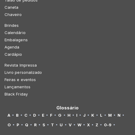
Talão de pedidos
Caneta
Chaveiro
Brindes
Calendário
Embalagens
Agenda
Cardápio
Revista Impressa
Livro personalizado
Feiras e eventos
Lançamentos
Black Friday
Glossário
A
B
C
D
E
F
G
H
I
J
K
L
M
N
O
P
Q
R
S
T
U
V
W
X
Z
0-9