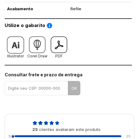
Acabamento
Refile
Saiba como utilizar os nossos gabaritos
Utilize o gabarito
Illustrator
Corel Draw
PDF
Consultar frete e prazo de entrega
OK
5,0
25
clientes avaliaram este produto
de 5
5
25