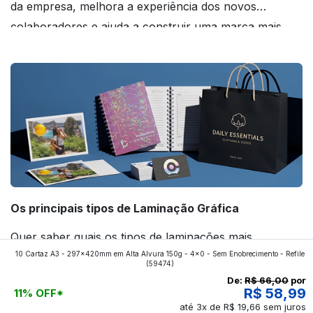
da empresa, melhora a experiência dos novos
colaboradores e ajuda a construir uma marca mais
forte! Confira!
Os principais tipos de Laminação Gráfica
Quer saber quais os tipos de laminações mais
10 Cartaz A3 - 297x420mm em Alta Alvura 150g - 4x0 - Sem Enobrecimento - Refile
aplicados nos impressos da gráfica FuturaIM? Então,
(59474)
continue a leitura que vamos revelar para você!
De:
R$ 66,00
por
R$ 58,99
11% OFF*
até 3x de R$ 19,66 sem juros