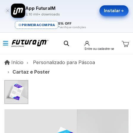
App FuturaIM
Instalar
10 mil+ downloads
5% OFF
PRIMEIRACOMPRA
*verifique condições
Entre
ou cadastre-se
Início
Início
Personalizado para Páscoa​
Cartaz e Poster