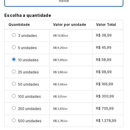
Refile
Escolha a quantidade
Quantidade
Valor por unidade
Valor Total
Selecionar 3 unidades
R$ 38,99
3 unidades
R$ 13,00/un
Selecionar 5 unidades
R$ 45,99
5 unidades
R$ 9,20/un
Selecionar 10 unidades
R$ 58,99
10 unidades
R$ 5,90/un
Selecionar 25 unidades
R$ 98,99
25 unidades
R$ 3,96/un
Selecionar 50 unidades
R$ 166,99
50 unidades
R$ 3,34/un
Selecionar 100 unidades
R$ 300,99
100 unidades
R$ 3,01/un
Selecionar 250 unidades
R$ 705,99
250 unidades
R$ 2,83/un
Selecionar 500 unidades
R$ 1.378,99
500 unidades
R$ 2,76/un