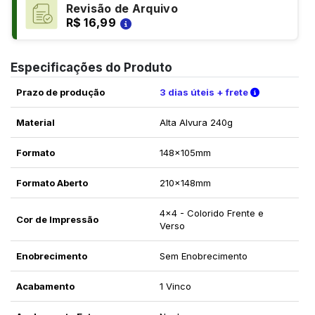
Revisão de Arquivo
R$ 16,99
Especificações do Produto
Verifique a
Prazo de produção
3 dias úteis + frete
Material
Alta Alvura 240g
Formato
148x105mm
Formato Aberto
210x148mm
4x4 - Colorido Frente e
Cor de Impressão
Verso
Enobrecimento
Sem Enobrecimento
Acabamento
1 Vinco