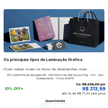
forte! Confira!
Os principais tipos de Laminação Gráfica
Quer saber quais os tipos de laminações mais
250 Carteirinha de Vacinação Pet - 148x105mm em Alta Alvura 240g - 4x4 - Sem
aplicados nos impressos da gráfica FuturaIM? Então,
Enobrecimento - 1 Vinco
(54814)
continue a leitura que vamos revelar para você!
De:
R$ 238,00
por
R$ 213,99
10% OFF*
até 3x de R$ 71,33 sem juros
Ver todos os posts
Quantidade