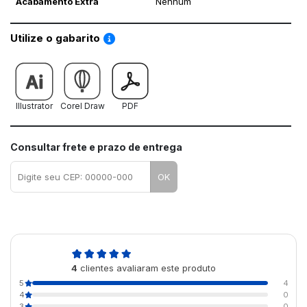
Acabamento Extra
Nenhum
Saiba como utilizar os nossos gabaritos
Utilize o gabarito
Illustrator
Corel Draw
PDF
Consultar frete e prazo de entrega
OK
5,0
4
clientes avaliaram este produto
de 5
5
4
4
0
3
0