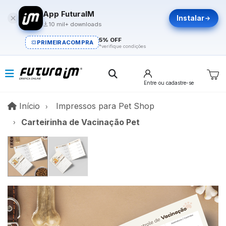
App FuturaIM
Instalar
10 mil+ downloads
5% OFF
PRIMEIRACOMPRA
*verifique condições
Entre
ou cadastre-se
Início
Início
Impressos para Pet Shop
Carteirinha de Vacinação Pet