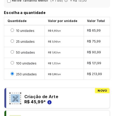
Refile Tamanho Menor
(+ 1 dia)
+ R$ 13,00
Escolha a quantidade
Quantidade
Valor por unidade
Valor Total
Selecionar 10 unidades
R$ 65,99
10 unidades
R$ 6,60/un
Selecionar 25 unidades
R$ 75,99
25 unidades
R$ 3,04/un
Selecionar 50 unidades
R$ 90,99
50 unidades
R$ 1,82/un
Selecionar 100 unidades
R$ 121,99
100 unidades
R$ 1,22/un
Selecionar 250 unidades
R$ 213,99
250 unidades
R$ 0,86/un
NOVO
Criação de Arte
R$ 45,99
*