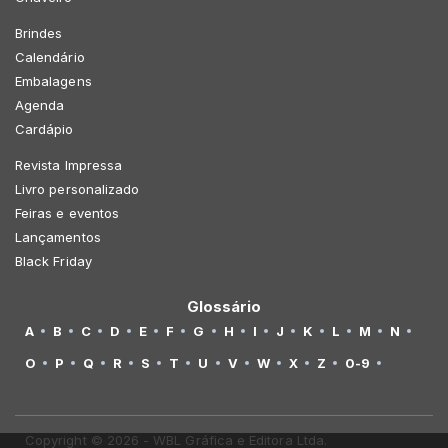
Brindes
Calendário
Embalagens
Agenda
Cardápio
Revista Impressa
Livro personalizado
Feiras e eventos
Lançamentos
Black Friday
Glossário
A
B
C
D
E
F
G
H
I
J
K
L
M
N
O
P
Q
R
S
T
U
V
W
X
Z
0-9
Copyright © 2026 - WBL Gráfica e Editora Ltda.