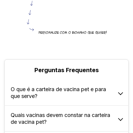
Perguntas Frequentes
O que é a carteira de vacina pet e para
que serve?
Quais vacinas devem constar na carteira
Ela é um documento do bichinho de
de vacina pet?
estimação, que serve como forma de
comprovar que todas as vacinas essenciais