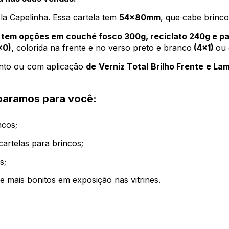
la Capelinha. Essa cartela tem
54x80mm
, que cabe brinc
 tem opções em couché fosco 300g, reciclato 240g e pa
x0),
colorida na frente e no verso preto e branco
(4x1)
ou 
ento ou com aplicação
de Verniz Total Brilho Frente e La
eparamos para você:
incos;
cartelas para brincos;
as;
e mais bonitos em exposição nas vitrines.