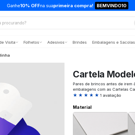
Ganhe
10% OFF
na sua
primeira compra!
BEMVINDO10
e Visita
Folhetos
Adesivos
Brindes
Embalagens e Sacolas
linha
Cartela Model
Pares de brincos antes de irem à
embalagens com as Cartelas Cap
★ ★ ★ ★ ★
1 avaliação
Material