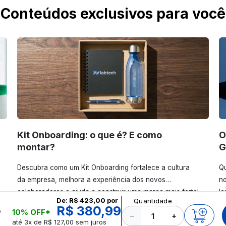
Conteúdos exclusivos para você
Kit Onboarding: o que é? E como
O
montar?
G
Descubra como um Kit Onboarding fortalece a cultura
Qu
da empresa, melhora a experiência dos novos
no
colaboradores e ajuda a construir uma marca mais forte!
le
De:
R$ 423,00
por
Quantidade
Confira!
R$ 380,99
e
10% OFF*
−
+
até 3x de R$ 127,00 sem juros