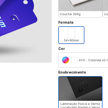
Couché 300g
Co
Formato
54x80mm
Cor
4×0 - Colorida só n
Enobrecimento
Laminação Fosca e Verniz
Localizado Frente e Verso