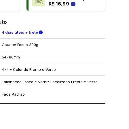
R$ 16,99
uto
Verifique as condições de entrega
4 dias úteis + frete
Couché Fosco 300g
54x80mm
4x4 - Colorido Frente e Verso
Laminação Fosca e Verniz Localizado Frente e Verso
Faca Padrão
mo utilizar os nossos gabaritos