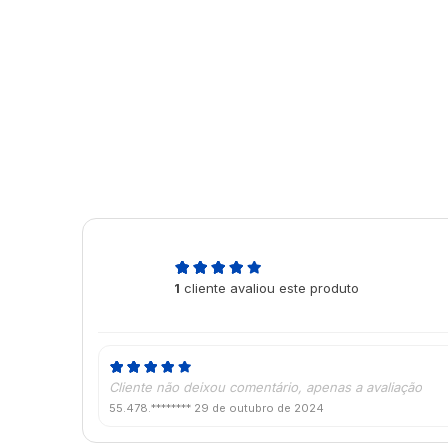
5,0
1
cliente avaliou este produto
de 5
Cliente não deixou comentário, apenas a avaliação
55.478.********
29 de outubro de 2024