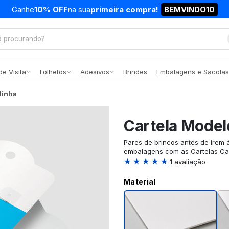
Ganhe
10% OFF
na sua
primeira compra!
BEMVINDO10
e Visita
Folhetos
Adesivos
Brindes
Embalagens e Sacolas
linha
Cartela Model
Pares de brincos antes de irem à
embalagens com as Cartelas Cap
★ ★ ★ ★ ★
1 avaliação
Material