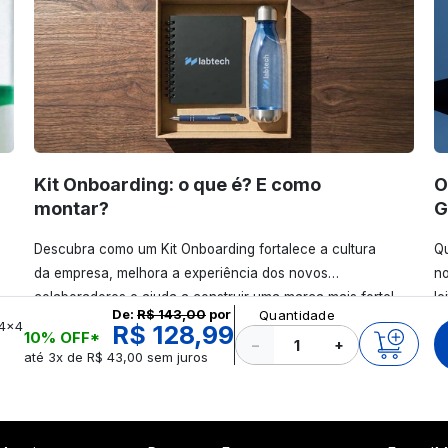
Kit Onboarding: o que é? E como
O
montar?
G
Descubra como um Kit Onboarding fortalece a cultura
Qu
da empresa, melhora a experiência dos novos
no
colaboradores e ajuda a construir uma marca mais forte!
le
De:
R$ 143,00
por
Quantidade
Confira!
 4x4
R$ 128,99
10% OFF*
−
+
até 3x de R$ 43,00 sem juros