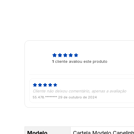
5,0
1
cliente avaliou este produto
de 5
Cliente não deixou comentário, apenas a avaliação
55.478.********
29 de outubro de 2024
Modelo
Cartela Modelo Capelin