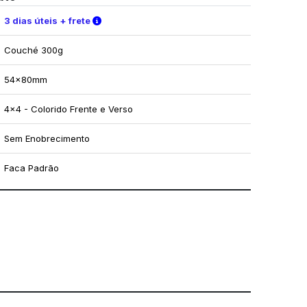
Verifique as condições de entrega
3 dias úteis + frete
Couché 300g
54x80mm
4x4 - Colorido Frente e Verso
Sem Enobrecimento
Faca Padrão
mo utilizar os nossos gabaritos