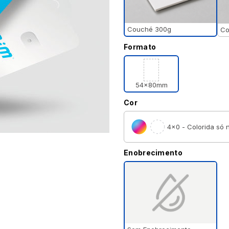
Couché 300g
Co
Formato
54x80mm
Cor
4×0 - Colorida só n
Enobrecimento