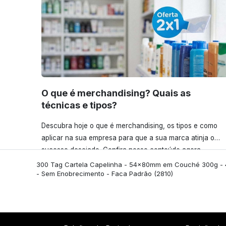
O que é merchandising? Quais as
técnicas e tipos?
Descubra hoje o que é merchandising, os tipos e como
aplicar na sua empresa para que a sua marca atinja o
sucesso desejado. Confira nosso conteúdo agora
mesmo!
300 Tag Cartela Capelinha - 54x80mm em Couché 300g -
- Sem Enobrecimento - Faca Padrão
(2810)