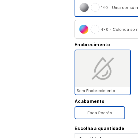
1×0 - Uma cor só n
4×0 - Colorida só n
Enobrecimento
Sem Enobrecimento
Acabamento
Faca Padrão
Escolha a quantidade