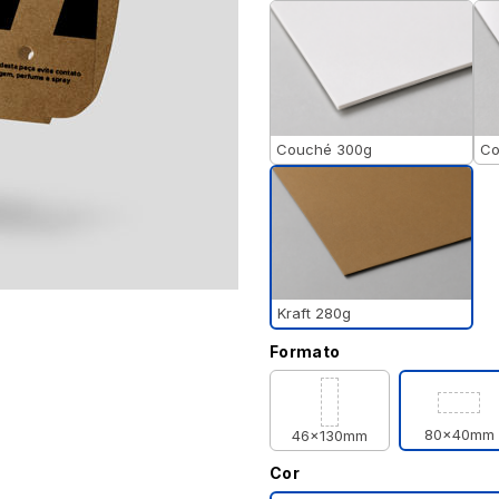
Couché 300g
Co
Kraft 280g
Formato
80x40mm
46x130mm
Cor