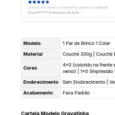
Cliente não deixou comentário, apenas a avaliação
Erica d********
13 de janeiro de 2025
Modelo
1 Par de Brinco 1 Colar
Material
Couché 300g | Couché B
4x0 (colorido na frente 
Cores
verso) | 1x0 (impressão 1
Enobrecimento
Sem Enobrecimento | Ver
Acabamento
Faca Padrão
Cartela Modelo Gravatinha