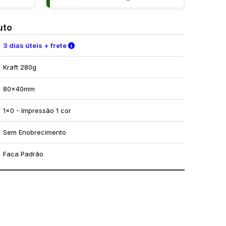
uto
Verifique as condições de entrega
3 dias úteis + frete
Kraft 280g
80x40mm
1x0 - Impressão 1 cor
Sem Enobrecimento
Faca Padrão
mo utilizar os nossos gabaritos