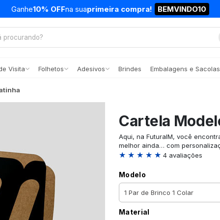
Ganhe
10% OFF
na sua
primeira compra!
BEMVINDO10
e Visita
Folhetos
Adesivos
Brindes
Embalagens e Sacolas
atinha
Cartela Model
Aqui, na FuturaIM, você encontr
melhor ainda… com personaliza
★ ★ ★ ★ ★
4 avaliações
Modelo
Material