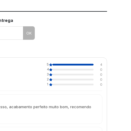
entrega
OK
5
4
4
0
3
0
2
0
1
0
grosso, acabamento perfeito muito bom, recomendo