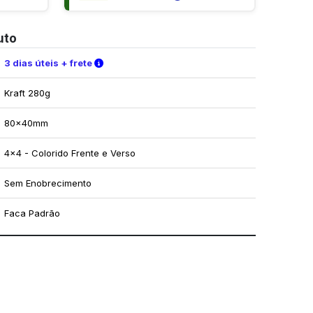
uto
Verifique as condições de entrega
3 dias úteis + frete
Kraft 280g
80x40mm
4x4 - Colorido Frente e Verso
Sem Enobrecimento
Faca Padrão
mo utilizar os nossos gabaritos