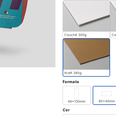
Couché 300g
Co
Kraft 280g
Formato
80x40mm
46x130mm
Cor