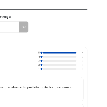
entrega
OK
5
4
4
0
3
0
2
0
1
0
grosso, acabamento perfeito muito bom, recomendo