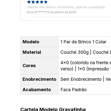
Cliente não deixou comentário, apenas a avaliação
Erica d********
13 de janeiro de 2025
Modelo
1 Par de Brinco 1 Colar
Material
Couché 300g | Couché B
4x0 (colorido na frente 
Cores
verso) | 1x0 (impressão 1
Enobrecimento
Sem Enobrecimento | Ver
Acabamento
Faca Padrão
Cartela Modelo Gravatinha