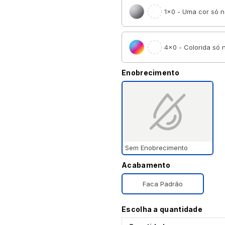
1×0 - Uma cor só n
4×0 - Colorida só n
Enobrecimento
Sem Enobrecimento
Acabamento
Faca Padrão
Escolha a quantidade