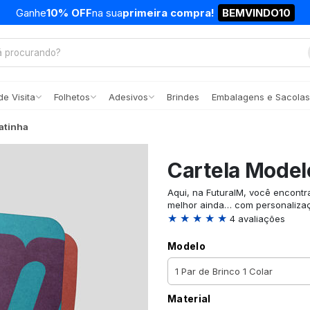
Ganhe
10% OFF
na sua
primeira compra!
BEMVINDO10
e Visita
Folhetos
Adesivos
Brindes
Embalagens e Sacolas
atinha
Cartela Model
Aqui, na FuturaIM, você encontr
melhor ainda… com personaliza
★ ★ ★ ★ ★
4 avaliações
Modelo
Material