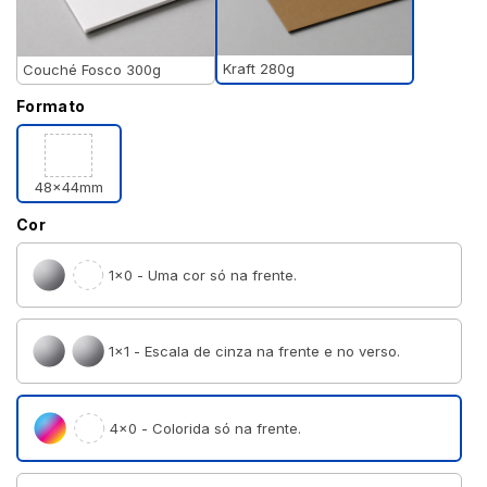
Kraft 280g
Couché Fosco 300g
Formato
48x44mm
Cor
1×0 - Uma cor só na frente.
1×1 - Escala de cinza na frente e no verso.
4×0 - Colorida só na frente.