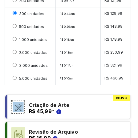
Selecionar 200 unidades
R$ 121,99
200 unidades
R$ 0,61/un
Selecionar 300 unidades
R$ 129,99
300 unidades
R$ 0,44/un
Selecionar 500 unidades
R$ 143,99
500 unidades
R$ 0,29/un
Selecionar 1000 unidades
R$ 178,99
1.000 unidades
R$ 0,18/un
Selecionar 2000 unidades
R$ 250,99
2.000 unidades
R$ 0,13/un
Selecionar 3000 unidades
R$ 321,99
3.000 unidades
R$ 0,11/un
Selecionar 5000 unidades
R$ 466,99
5.000 unidades
R$ 0,10/un
NOVO
Criação de Arte
R$ 45,99
*
Revisão de Arquivo
R$ 16,99