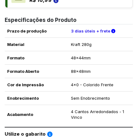
Especificações do Produto
Verifique a
Prazo de produção
3 dias úteis + frete
Material
Kraft 280g
Formato
48x44mm
Formato Aberto
88x48mm
Cor de Impressão
4x0 - Colorido Frente
Enobrecimento
Sem Enobrecimento
4 Cantos Arredondados - 1
Acabamento
Vinco
Saiba como utilizar os nossos gabaritos
Utilize o gabarito