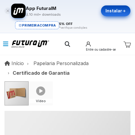
App FuturaIM
Instalar
10 mil+ downloads
5% OFF
PRIMEIRACOMPRA
*verifique condições
Entre
ou cadastre-se
Início
Início
Papelaria Personalizada
Certificado de Garantia
Vídeo