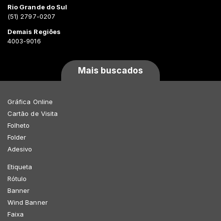
Rio Grande do Sul
(51) 2797-0207
Demais Regiões
4003-9016
Mais buscados
Gráfica Online
Cartão de Visita
Folheto
Folder
Adesivo
Etiqueta
Rótulo
Banner
Wind Banner
Faixa