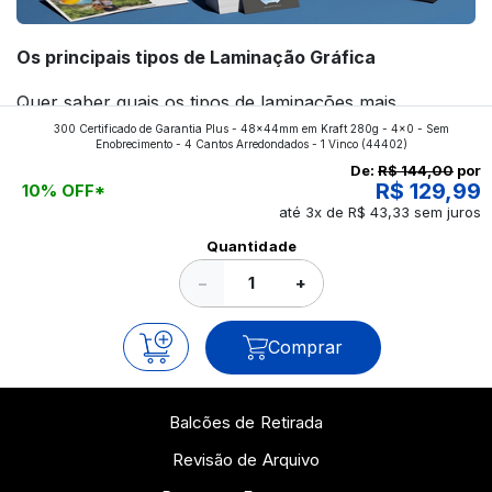
Os principais tipos de Laminação Gráfica
Quer saber quais os tipos de laminações mais
300 Certificado de Garantia Plus - 48x44mm em Kraft 280g - 4x0 - Sem
aplicados nos impressos da gráfica FuturaIM? Então,
Enobrecimento - 4 Cantos Arredondados - 1 Vinco
(44402)
continue a leitura que vamos revelar para você!
De:
R$ 144,00
por
R$ 129,99
10% OFF*
até 3x de R$ 43,33 sem juros
Ver todos os posts
Quantidade
−
+
Comprar
Balcões de Retirada
Revisão de Arquivo