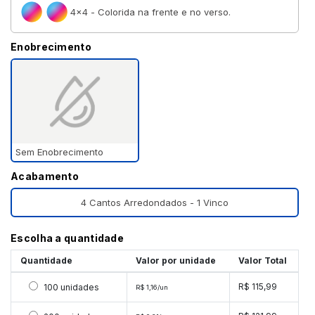
4×4 - Colorida na frente e no verso.
Enobrecimento
Sem Enobrecimento
Acabamento
4 Cantos Arredondados - 1 Vinco
Escolha a quantidade
Quantidade
Valor por unidade
Valor Total
Selecionar 100 unidades
R$ 115,99
100 unidades
R$ 1,16/un