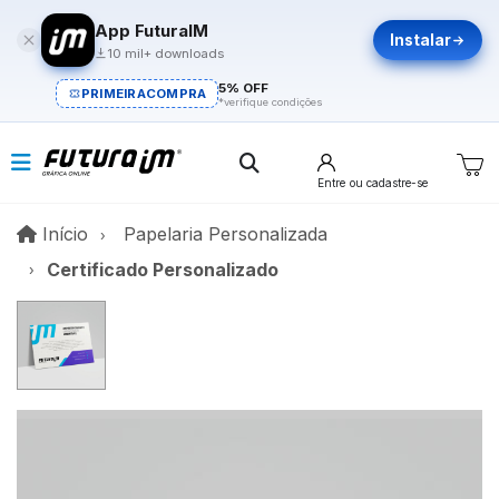
App FuturaIM
Instalar
10 mil+ downloads
5% OFF
PRIMEIRACOMPRA
*verifique condições
Entre
ou cadastre-se
Início
Início
Papelaria Personalizada
Certificado Personalizado