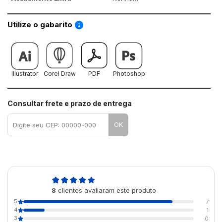
Saiba como utilizar os nossos gabaritos
Utilize o gabarito
Illustrator
Corel Draw
PDF
Photoshop
Consultar frete e prazo de entrega
OK
4,9
8
clientes avaliaram este produto
de 5
5
7
4
1
3
0