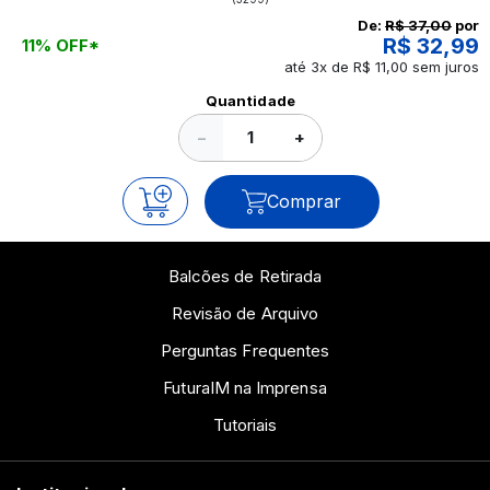
continue a leitura que vamos revelar para você!
De:
R$ 37,00
por
R$ 32,99
11% OFF*
até 3x de R$ 11,00 sem juros
Ver todos os posts
Quantidade
−
+
Comprar
Balcões de Retirada
Revisão de Arquivo
Perguntas Frequentes
FuturaIM na Imprensa
Tutoriais