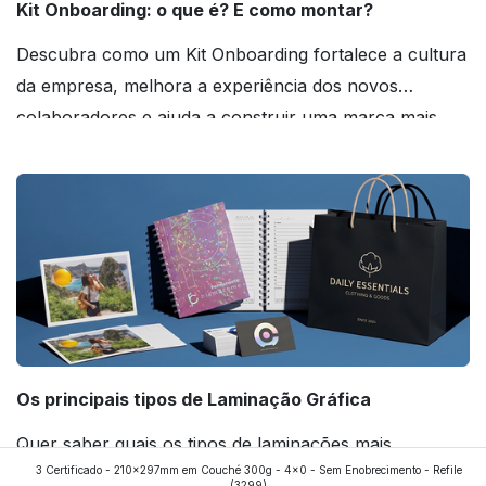
Kit Onboarding: o que é? E como montar?
Descubra como um Kit Onboarding fortalece a cultura
da empresa, melhora a experiência dos novos
colaboradores e ajuda a construir uma marca mais
forte! Confira!
Os principais tipos de Laminação Gráfica
Quer saber quais os tipos de laminações mais
3 Certificado - 210x297mm em Couché 300g - 4x0 - Sem Enobrecimento - Refile
aplicados nos impressos da gráfica FuturaIM? Então,
(3299)