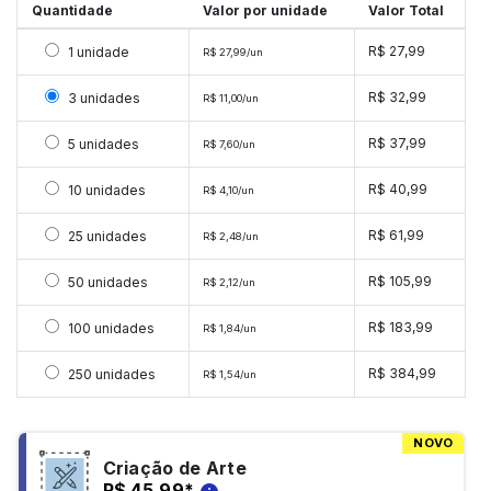
Quantidade
Valor por unidade
Valor Total
Selecionar 1 unidade
R$ 27,99
1 unidade
R$ 27,99/un
Selecionar 3 unidades
R$ 32,99
3 unidades
R$ 11,00/un
Selecionar 5 unidades
R$ 37,99
5 unidades
R$ 7,60/un
Selecionar 10 unidades
R$ 40,99
10 unidades
R$ 4,10/un
Selecionar 25 unidades
R$ 61,99
25 unidades
R$ 2,48/un
Selecionar 50 unidades
R$ 105,99
50 unidades
R$ 2,12/un
Selecionar 100 unidades
R$ 183,99
100 unidades
R$ 1,84/un
Selecionar 250 unidades
R$ 384,99
250 unidades
R$ 1,54/un
NOVO
Criação de Arte
R$ 45,99
*