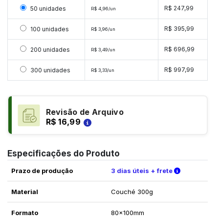
Selecionar 50 unidades
R$ 247,99
50 unidades
R$ 4,96/un
Selecionar 100 unidades
R$ 395,99
100 unidades
R$ 3,96/un
Selecionar 200 unidades
R$ 696,99
200 unidades
R$ 3,49/un
Selecionar 300 unidades
R$ 997,99
300 unidades
R$ 3,33/un
Revisão de Arquivo
R$ 16,99
Especificações do Produto
Verifique a
Prazo de produção
3 dias úteis + frete
Material
Couché 300g
Formato
80x100mm