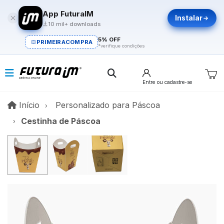
App FuturaIM
Instalar
10 mil+ downloads
5% OFF
PRIMEIRACOMPRA
*verifique condições
Entre
ou cadastre-se
Início
Início
Personalizado para Páscoa​
Cestinha de Páscoa