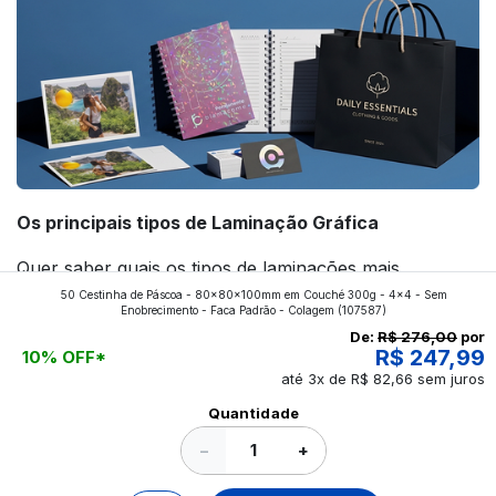
Os principais tipos de Laminação Gráfica
Quer saber quais os tipos de laminações mais
50 Cestinha de Páscoa - 80x80x100mm em Couché 300g - 4x4 - Sem
aplicados nos impressos da gráfica FuturaIM? Então,
Enobrecimento - Faca Padrão - Colagem
(107587)
continue a leitura que vamos revelar para você!
De:
R$ 276,00
por
R$ 247,99
10% OFF*
até 3x de R$ 82,66 sem juros
Ver todos os posts
Quantidade
−
+