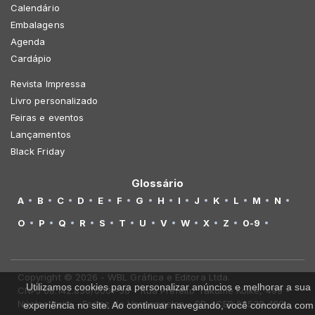
Calendário
Embalagens
Agenda
Cardápio
Revista Impressa
Livro personalizado
Feiras e eventos
Lançamentos
Black Friday
Glossário
A
B
C
D
E
F
G
H
I
J
K
L
M
N
O
P
Q
R
S
T
U
V
W
X
Z
0-9
Copyright © 2026 - WBL Gráfica e Editora Ltda.
Utilizamos cookies para personalizar anúncios e melhorar a sua
CNPJ 08.142.850/0001-36 - Rua Prefeito Takume Koike, 499 -
Núcleo Itaim - Ferraz de Vasconcelos - SP - CEP 08538-100
experiência no site. Ao continuar navegando, você concorda com