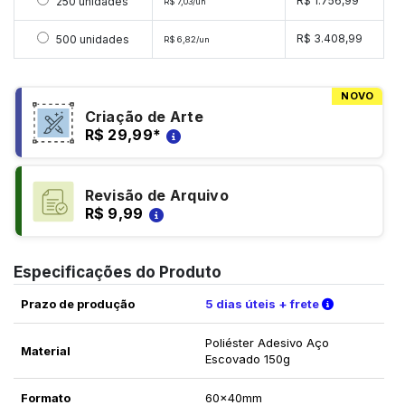
Selecionar 250 unidades
R$ 1.756,99
250 unidades
R$ 7,03/un
Selecionar 500 unidades
R$ 3.408,99
500 unidades
R$ 6,82/un
NOVO
Criação de Arte
R$ 29,99
*
Revisão de Arquivo
R$ 9,99
Especificações do Produto
Verifique a
Prazo de produção
5 dias úteis + frete
Poliéster Adesivo Aço
Material
Escovado 150g
Formato
60x40mm