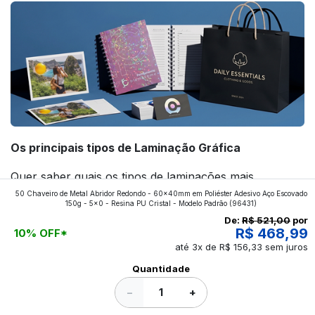
Os principais tipos de Laminação Gráfica
Quer saber quais os tipos de laminações mais
50 Chaveiro de Metal Abridor Redondo - 60x40mm em Poliéster Adesivo Aço Escovado
aplicados nos impressos da gráfica FuturaIM? Então,
150g - 5x0 - Resina PU Cristal - Modelo Padrão
(96431)
continue a leitura que vamos revelar para você!
De:
R$ 521,00
por
R$ 468,99
10% OFF*
até 3x de R$ 156,33 sem juros
Ver todos os posts
Quantidade
−
+