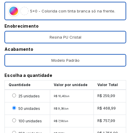
5×0 - Colorida com tinta branca só na frente.
Enobrecimento
Resina PU Cristal
Acabamento
Modelo Padrão
Escolha a quantidade
Quantidade
Valor por unidade
Valor Total
Selecionar 25 unidades
R$ 259,99
25 unidades
R$ 10,40/un
Selecionar 50 unidades
R$ 468,99
50 unidades
R$ 9,38/un
Selecionar 100 unidades
R$ 757,99
100 unidades
R$ 7,58/un