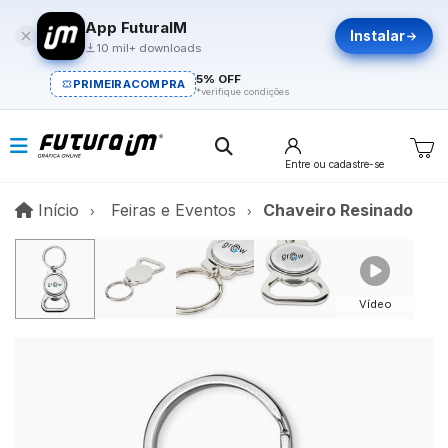
App FuturaIM
Instalar
10 mil+ downloads
5% OFF
PRIMEIRACOMPRA
*verifique condições
Entre
ou cadastre-se
Início
Início
Feiras e Eventos
Chaveiro Resinado
Vídeo