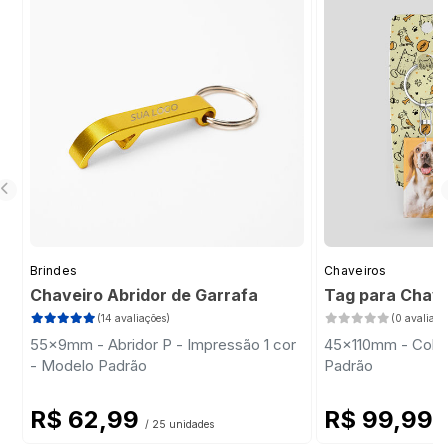
Brindes
Chaveiros
Chaveiro Abridor de Garrafa
Tag para Chave
(14 avaliações)
(0 avaliaçõ
55x9mm - Abridor P - Impressão 1 cor
45x110mm - Color
- Modelo Padrão
Padrão
R$ 62,99
R$ 99,99
/ 25 unidades
/