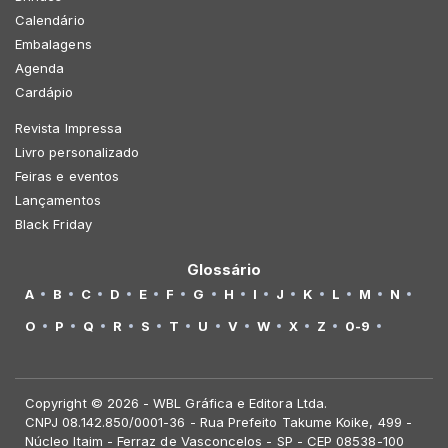
Calendário
Embalagens
Agenda
Cardápio
Revista Impressa
Livro personalizado
Feiras e eventos
Lançamentos
Black Friday
Glossário
A
B
C
D
E
F
G
H
I
J
K
L
M
N
O
P
Q
R
S
T
U
V
W
X
Z
0-9
Copyright © 2026 - WBL Gráfica e Editora Ltda.
CNPJ 08.142.850/0001-36 - Rua Prefeito Takume Koike, 499 -
Núcleo Itaim - Ferraz de Vasconcelos - SP - CEP 08538-100