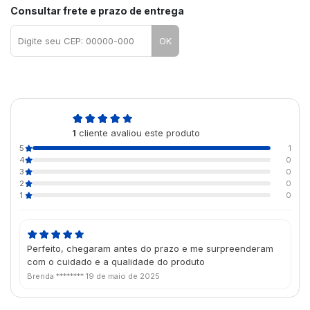
Consultar frete e prazo de entrega
OK
5,0
1
cliente avaliou este produto
de 5
5
1
4
0
3
0
2
0
1
0
Perfeito, chegaram antes do prazo e me surpreenderam
com o cuidado e a qualidade do produto
Brenda ********
19 de maio de 2025