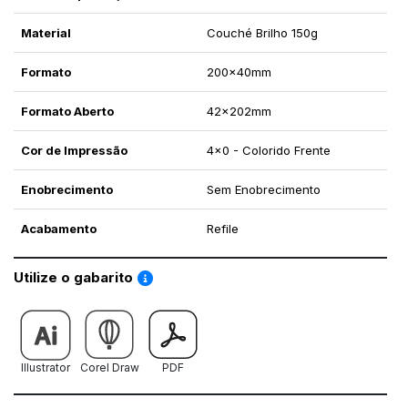
Material
Couché Brilho 150g
Formato
200x40mm
Formato Aberto
42x202mm
Cor de Impressão
4x0 - Colorido Frente
Enobrecimento
Sem Enobrecimento
Acabamento
Refile
Saiba como utilizar os nossos gabaritos
Utilize o gabarito
Illustrator
Corel Draw
PDF