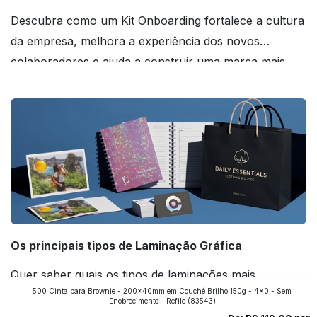
Descubra como um Kit Onboarding fortalece a cultura
da empresa, melhora a experiência dos novos
colaboradores e ajuda a construir uma marca mais
forte! Confira!
Os principais tipos de Laminação Gráfica
Quer saber quais os tipos de laminações mais
500 Cinta para Brownie - 200x40mm em Couché Brilho 150g - 4x0 - Sem
aplicados nos impressos da gráfica FuturaIM? Então,
Enobrecimento - Refile
(83543)
continue a leitura que vamos revelar para você!