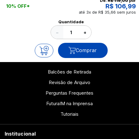
De:
R$ 119,00
por
R$ 106,99
10% OFF*
até 3x de R$ 35,66 sem juros
Ver todos os posts
Quantidade
−
+
Comprar
Balcões de Retirada
Revisão de Arquivo
Perguntas Frequentes
FuturaIM na Imprensa
Tutoriais
Institucional