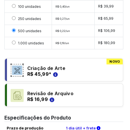
Selecionar 100 unidades
R$ 39,99
100 unidades
R$ 0,40/un
Selecionar 250 unidades
R$ 65,99
250 unidades
R$ 0,27/un
Selecionar 500 unidades
R$ 106,99
500 unidades
R$ 0,22/un
Selecionar 1000 unidades
R$ 180,99
1.000 unidades
R$ 0,19/un
NOVO
Criação de Arte
R$ 45,99
*
Revisão de Arquivo
R$ 16,99
Especificações do Produto
Verifique as c
Prazo de produção
1 dia útil + frete