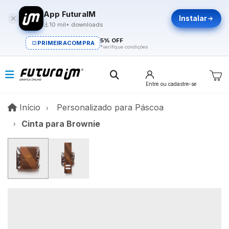
App FuturaIM
Instalar
10 mil+ downloads
5% OFF
PRIMEIRACOMPRA
*verifique condições
Entre
ou cadastre-se
Início
Início
Personalizado para Páscoa​
Cinta para Brownie