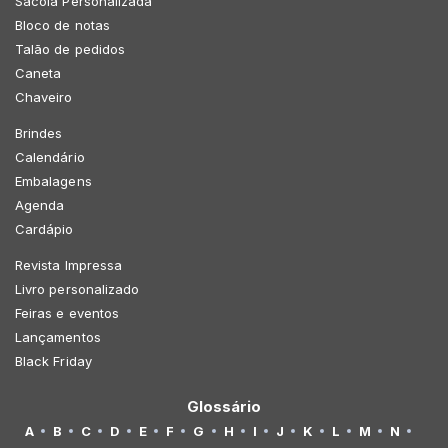
Sacola Personalizada
Bloco de notas
Talão de pedidos
Caneta
Chaveiro
Brindes
Calendário
Embalagens
Agenda
Cardápio
Revista Impressa
Livro personalizado
Feiras e eventos
Lançamentos
Black Friday
Glossário
A
B
C
D
E
F
G
H
I
J
K
L
M
N