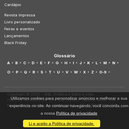
Cardápio
Revista Impressa
Livro personalizado
Feiras e eventos
Lançamentos
Black Friday
Glossário
A
B
C
D
E
F
G
H
I
J
K
L
M
N
O
P
Q
R
S
T
U
V
W
X
Z
0-9
Copyright © 2026 - WBL Gráfica e Editora Ltda.
Utilizamos cookies para personalizar anúncios e melhorar a sua
CNPJ 08.142.850/0001-36 - Rua Prefeito Takume Koike, 499 -
Núcleo Itaim - Ferraz de Vasconcelos - SP - CEP 08538-100
experiência no site. Ao continuar navegando, você concorda com
a nossa
Política de privacidade
Li e aceito a Política de privacidade.