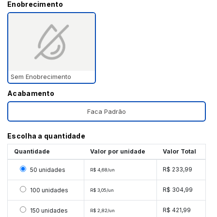
Enobrecimento
Sem Enobrecimento
Acabamento
Faca Padrão
Escolha a quantidade
Quantidade
Valor por unidade
Valor Total
Selecionar 50 unidades
R$ 233,99
50 unidades
R$ 4,68/un
Selecionar 100 unidades
R$ 304,99
100 unidades
R$ 3,05/un
Selecionar 150 unidades
R$ 421,99
150 unidades
R$ 2,82/un