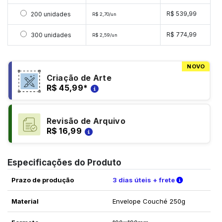
Selecionar 200 unidades
R$ 539,99
200 unidades
R$ 2,70/un
Selecionar 300 unidades
R$ 774,99
300 unidades
R$ 2,59/un
NOVO
Criação de Arte
R$ 45,99
*
Revisão de Arquivo
R$ 16,99
Especificações do Produto
Verifique a
Prazo de produção
3 dias úteis + frete
Material
Envelope Couché 250g