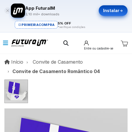
App FuturaIM
Instalar
10 mil+ downloads
5% OFF
PRIMEIRACOMPRA
*verifique condições
Entre
ou cadastre-se
Início
Início
Convite de Casamento
Convite de Casamento Romântico 04