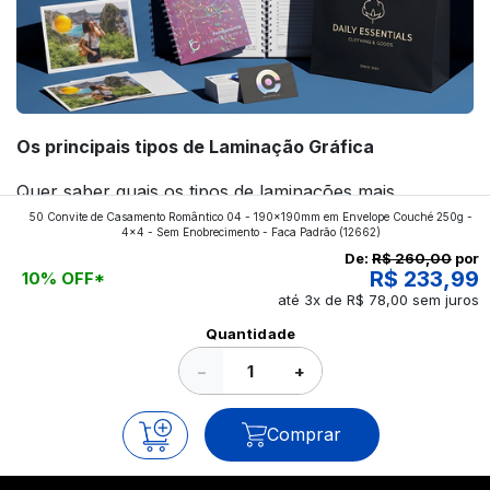
Os principais tipos de Laminação Gráfica
Quer saber quais os tipos de laminações mais
50 Convite de Casamento Romântico 04 - 190x190mm em Envelope Couché 250g -
aplicados nos impressos da gráfica FuturaIM? Então,
4x4 - Sem Enobrecimento - Faca Padrão
(12662)
continue a leitura que vamos revelar para você!
De:
R$ 260,00
por
R$ 233,99
10% OFF*
até 3x de R$ 78,00 sem juros
Ver todos os posts
Quantidade
−
+
Comprar