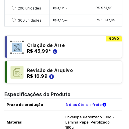
Selecionar 200 unidades
R$ 961,99
200 unidades
R$ 4,81/un
Selecionar 300 unidades
R$ 1.397,99
300 unidades
R$ 4,66/un
NOVO
Criação de Arte
R$ 45,99
*
Revisão de Arquivo
R$ 16,99
Especificações do Produto
Verifique a
Prazo de produção
3 dias úteis + frete
Envelope Perolizado 180g -
Material
Lâmina Papel Perolizado
180g