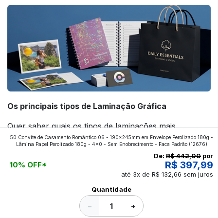
Os principais tipos de Laminação Gráfica
Quer saber quais os tipos de laminações mais
50 Convite de Casamento Romântico 06 - 190x245mm em Envelope Perolizado 180g -
aplicados nos impressos da gráfica FuturaIM? Então,
Lâmina Papel Perolizado 180g - 4x0 - Sem Enobrecimento - Faca Padrão
(12676)
continue a leitura que vamos revelar para você!
De:
R$ 442,00
por
R$ 397,99
10% OFF*
até 3x de R$ 132,66 sem juros
Ver todos os posts
Quantidade
−
+