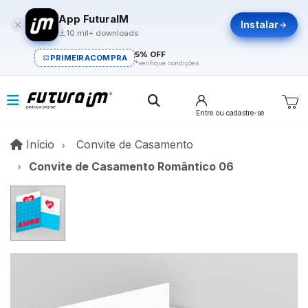
App FuturaIM
Instalar
10 mil+ downloads
5% OFF
PRIMEIRACOMPRA
*verifique condições
Entre
ou cadastre-se
Início
Início
Convite de Casamento
Convite de Casamento Romântico 06