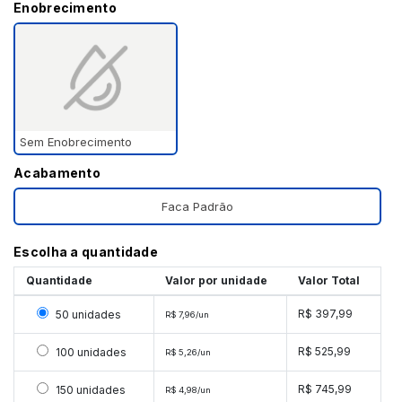
Enobrecimento
Sem Enobrecimento
Acabamento
Faca Padrão
Escolha a quantidade
Quantidade
Valor por unidade
Valor Total
Selecionar 50 unidades
R$ 397,99
50 unidades
R$ 7,96/un
Selecionar 100 unidades
R$ 525,99
100 unidades
R$ 5,26/un
Selecionar 150 unidades
R$ 745,99
150 unidades
R$ 4,98/un