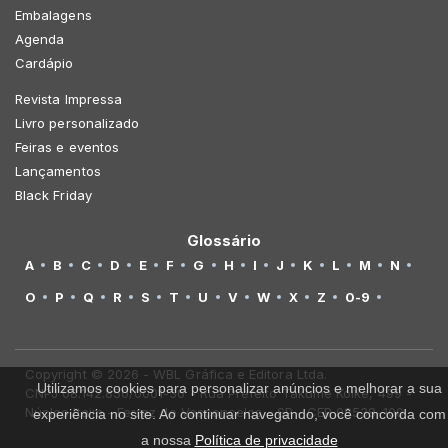
Embalagens
Agenda
Cardápio
Revista Impressa
Livro personalizado
Feiras e eventos
Lançamentos
Black Friday
Glossário
A
B
C
D
E
F
G
H
I
J
K
L
M
N
O
P
Q
R
S
T
U
V
W
X
Z
0-9
Copyright © 2026 - WBL Gráfica e Editora Ltda.
Utilizamos cookies para personalizar anúncios e melhorar a sua
CNPJ 08.142.850/0001-36 - Rua Prefeito Takume Koike, 499 -
Núcleo Itaim - Ferraz de Vasconcelos - SP - CEP 08538-100
experiência no site. Ao continuar navegando, você concorda com
a nossa
Política de privacidade