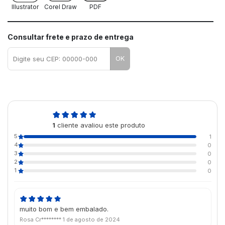
Illustrator
Corel Draw
PDF
Consultar frete e prazo de entrega
OK
5,0
1
cliente avaliou este produto
de 5
5
1
4
0
3
0
2
0
1
0
muito bom e bem embalado.
Rosa Cr********
1 de agosto de 2024