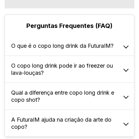
Perguntas Frequentes (FAQ)
O que é o copo long drink da FuturaIM?
O copo long drink pode ir ao freezer ou
É um copo alto e estreito de 350 ml, ideal
lava-louças?
para bebidas com bastante líquido e gelo,
muito utilizado em festas, eventos, bares,
casamentos e ações promocionais.
Qual a diferença entre copo long drink e
Não. Por ser de PS, não é recomendado usar
copo shot?
no freezer nem em lava-louças, pois
temperaturas extremas podem deformar ou
danificar o material.
A FuturaIM ajuda na criação da arte do
O Long Drink é alto, estreito e comporta 350
copo?
ml, ideal para coquetéis longos; o shot é
baixo, pequeno e comporta cerca de 30 ml a