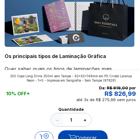
Os principais tipos de Laminação Gráfica
Quer saber quais os tipos de laminações mais
250 Copo Long Drink 350ml sem Tampa - 62x62x148mm em PS Cristal Laranja
aplicados nos impressos da gráfica FuturaIM? Então,
Neon - 1x0 - Impresso em Serigrafia - Sem Tampa
(87828)
continue a leitura que vamos revelar para você!
De:
R$ 919,00
por
R$ 826,99
10% OFF*
até 3x de R$ 275,66 sem juros
Ver todos os posts
Quantidade
−
+
Comprar