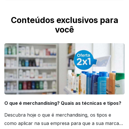
70 ml, usado para doses rápidas.
Ajuda sim. Você pode contratar o Designer
IMbatível para criação profissional da arte ou
Conteúdos exclusivos para
a Checagem IMbatível para conferência
você
técnica do arquivo.
O que é merchandising? Quais as técnicas e tipos?
Descubra hoje o que é merchandising, os tipos e
como aplicar na sua empresa para que a sua marca