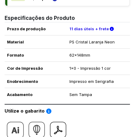
Especificações do Produto
Verifique a
Prazo de produção
11 dias úteis + frete
Material
PS Cristal Laranja Neon
Formato
62x148mm
Cor de Impressão
1x0 - Impressão 1 cor
Enobrecimento
Impresso em Serigrafia
Acabamento
Sem Tampa
Saiba como utilizar os nossos gabaritos
Utilize o gabarito