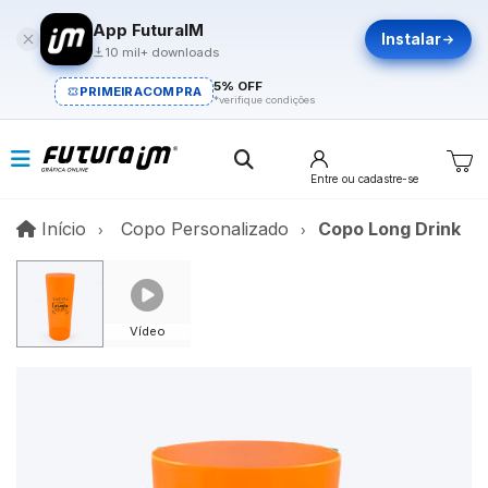
App FuturaIM
Instalar
10 mil+ downloads
5% OFF
PRIMEIRACOMPRA
*verifique condições
Entre
ou cadastre-se
Início
Início
Copo Personalizado
Copo Long Drink
Vídeo