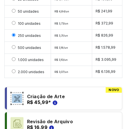
Selecionar 50 unidades
R$ 241,99
50 unidades
R$ 4,84/un
Selecionar 100 unidades
R$ 372,99
100 unidades
R$ 3,73/un
Selecionar 250 unidades
R$ 826,99
250 unidades
R$ 3,31/un
Selecionar 500 unidades
R$ 1.578,99
500 unidades
R$ 3,16/un
Selecionar 1000 unidades
R$ 3.095,99
1.000 unidades
R$ 3,10/un
Selecionar 2000 unidades
R$ 6.136,99
2.000 unidades
R$ 3,07/un
NOVO
Criação de Arte
R$ 45,99
*
Revisão de Arquivo
R$ 16,99