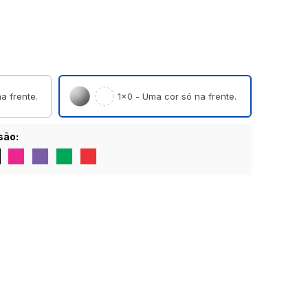
a frente.
1×0 - Uma cor só na frente.
são: