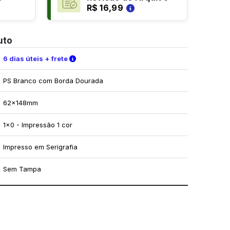
R$ 16,99
uto
Verifique as condições de entrega
6 dias úteis + frete
PS Branco com Borda Dourada
62x148mm
1x0 - Impressão 1 cor
Impresso em Serigrafia
Sem Tampa
mo utilizar os nossos gabaritos