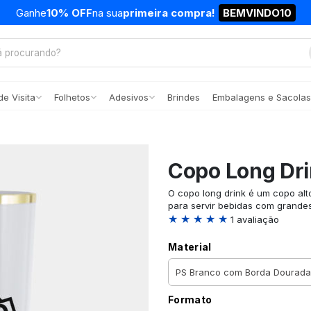
Ganhe
10% OFF
na sua
primeira compra!
BEMVINDO10
e Visita
Folhetos
Adesivos
Brindes
Embalagens e Sacolas
Copo Long Dr
O copo long drink é um copo alt
para servir bebidas com grandes
★ ★ ★ ★ ★
1 avaliação
Material
Formato