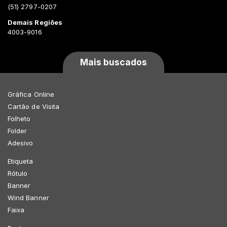
(51) 2797-0207
Demais Regiões
4003-9016
Mais buscados
Gráfica Online
Cartão de Visita
Folheto
Folder
Adesivo
Etiqueta
Rótulo
Banner
Wind Banner
Faixa