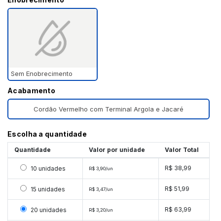
Sem Enobrecimento
Acabamento
Cordão Vermelho com Terminal Argola e Jacaré
Escolha a quantidade
Quantidade
Valor por unidade
Valor Total
Selecionar 10 unidades
R$ 38,99
10 unidades
R$ 3,90/un
Selecionar 15 unidades
R$ 51,99
15 unidades
R$ 3,47/un
Selecionar 20 unidades
R$ 63,99
20 unidades
R$ 3,20/un