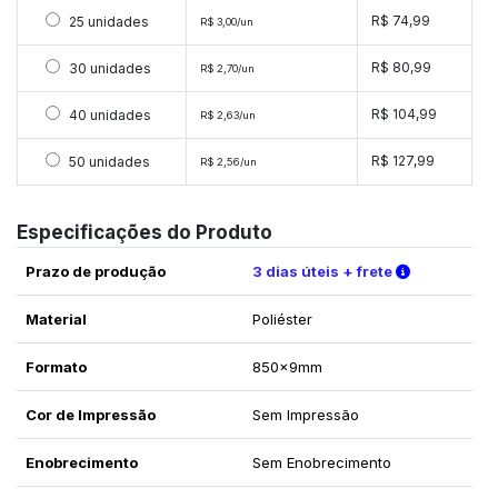
Selecionar 25 unidades
R$ 74,99
25 unidades
R$ 3,00/un
Selecionar 30 unidades
R$ 80,99
30 unidades
R$ 2,70/un
Selecionar 40 unidades
R$ 104,99
40 unidades
R$ 2,63/un
Selecionar 50 unidades
R$ 127,99
50 unidades
R$ 2,56/un
Especificações do Produto
Verifique a
Prazo de produção
3 dias úteis + frete
Material
Poliéster
Formato
850x9mm
Cor de Impressão
Sem Impressão
Enobrecimento
Sem Enobrecimento