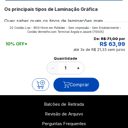
Os principais tipos de Laminação Gráfica
Quer saber quais os tipos de laminações mais
20 Cordão Liso - 850x9mm em Poliéster - Sem impressão - Sem Enobrecimento -
aplicados nos impressos da gráfica FuturaIM? Então,
Cordão Vermelho com Terminal Argola e Jacaré
(76605)
continue a leitura que vamos revelar para você!
De:
R$ 71,00
por
R$ 63,99
10% OFF*
até 3x de R$ 21,33 sem juros
Ver todos os posts
Quantidade
−
+
Comprar
Balcões de Retirada
Revisão de Arquivo
Perguntas Frequentes