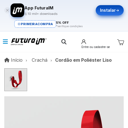
App FuturaIM
Instalar
10 mil+ downloads
5% OFF
PRIMEIRACOMPRA
*verifique condições
Entre
ou cadastre-se
Início
Início
Crachá
Cordão em Poliéster Liso