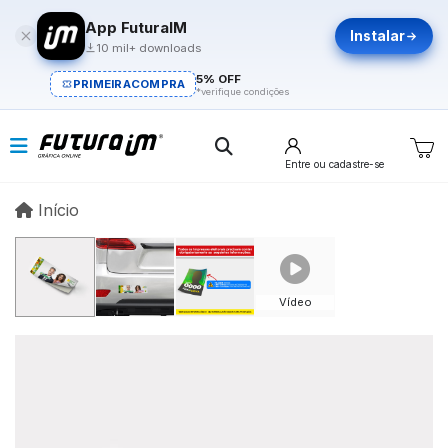
App FuturaIM
Instalar
10 mil+ downloads
5% OFF
PRIMEIRACOMPRA
*verifique condições
Entre
ou cadastre-se
Início
Início
Vídeo