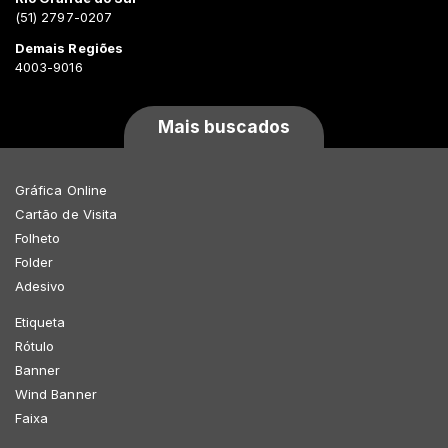
(51) 2797-0207
Demais Regiões
4003-9016
Mais buscados
Gráfica Online
Cartão de Visita
Folheto
Folder
Adesivo
Etiqueta
Rótulo
Banner
Wind Banner
Faixa