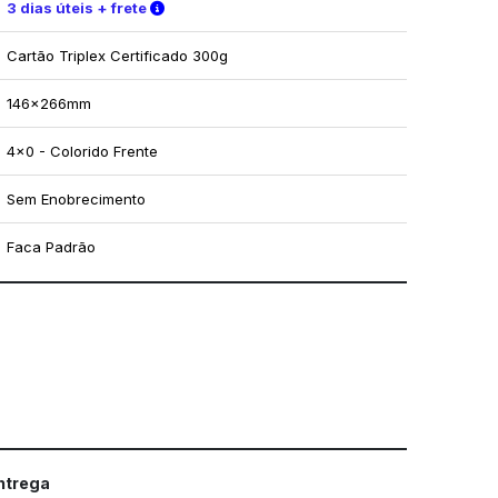
Verifique as condições de entrega
3 dias úteis + frete
Cartão Triplex Certificado 300g
146x266mm
4x0 - Colorido Frente
Sem Enobrecimento
Faca Padrão
mo utilizar os nossos gabaritos
entrega