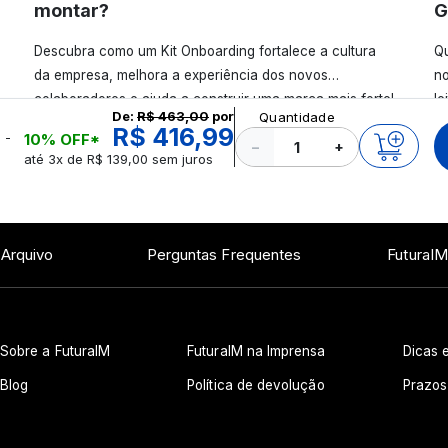
montar?
G
Descubra como um Kit Onboarding fortalece a cultura
Qu
da empresa, melhora a experiência dos novos
no
colaboradores e ajuda a construir uma marca mais forte!
le
De:
R$ 463,00
por
Quantidade
Confira!
R$ 416,99
 -
10% OFF*
−
+
até 3x de R$ 139,00 sem juros
 Arquivo
Perguntas Frequentes
FuturaIM
Sobre a FuturaIM
FuturaIM na Imprensa
Dicas e
Blog
Política de devolução
Prazos