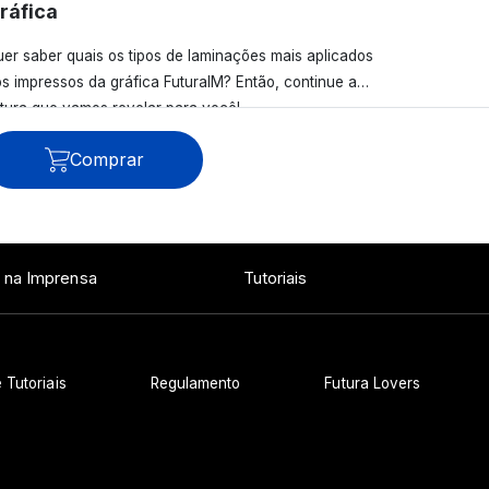
ráfica
er saber quais os tipos de laminações mais aplicados
s impressos da gráfica FuturaIM? Então, continue a
itura que vamos revelar para você!
Comprar
Ver todos os posts
 na Imprensa
Tutoriais
 Tutoriais
Regulamento
Futura Lovers