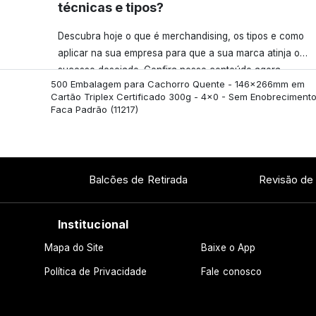
técnicas e tipos?
Descubra hoje o que é merchandising, os tipos e como
aplicar na sua empresa para que a sua marca atinja o
sucesso desejado. Confira nosso conteúdo agora
500 Embalagem para Cachorro Quente - 146x266mm em
mesmo!
Cartão Triplex Certificado 300g - 4x0 - Sem Enobrecimento
Faca Padrão
(11217)
Balcões de Retirada
Revisão de
Institucional
Mapa do Site
Baixe o App
Política de Privacidade
Fale conosco