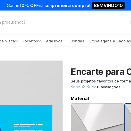
Ganhe
10% OFF
na sua
primeira compra!
BEMVINDO10
e Visita
Folhetos
Adesivos
Brindes
Embalagens e Sacolas
Encarte para 
Seus projetos favoritos de form
☆ ☆ ☆ ☆ ☆
0 avaliações
Material