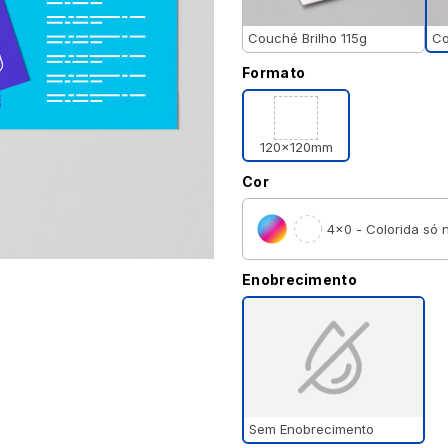
Co
Couché Brilho 115g
Formato
120x120mm
Cor
4×0 - Colorida só n
Enobrecimento
Sem Enobrecimento