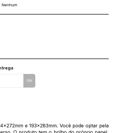
Nenhum
mo utilizar os nossos gabaritos
entrega
OK
 184x272mm e 193x283mm. Você pode optar pela
rso. O produto tem o brilho do próprio papel,