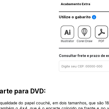
Acabamento Extra
Saiba co
Utilize o gabarito
Illustrator
Corel Draw
PDF
Consultar frete e prazo de 
arte para DVD:
a qualidade do papel couché, em dois tamanhos, que são
também o 4x4, que é o encarte colorido na frente e no ve