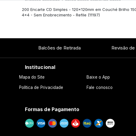
sucesso desejado. Confira nosso conteúdo agora
mesmo!
200 Encarte CD Simples - 120x120mm em Couché Brilho 15
4x4 - Sem Enobrecimento - Refile
(11197)
Balcões de Retirada
Revisão de
Institucional
Mapa do Site
Baixe o App
Política de Privacidade
Fale conosco
Formas de Pagamento