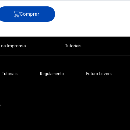
itura que vamos revelar para você!
Comprar
Ver todos os posts
 na Imprensa
Tutoriais
 Tutoriais
Regulamento
Futura Lovers
s