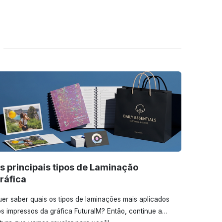
s principais tipos de Laminação
ráfica
er saber quais os tipos de laminações mais aplicados
s impressos da gráfica FuturaIM? Então, continue a