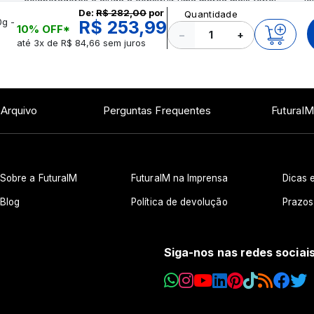
colaboradores e ajuda a construir uma marca mais forte!
le
De:
R$ 282,00
por
Quantidade
Confira!
0g -
R$ 253,99
10% OFF*
−
+
até 3x de R$ 84,66 sem juros
 Arquivo
Perguntas Frequentes
FuturaIM
Sobre a FuturaIM
FuturaIM na Imprensa
Dicas e
Blog
Política de devolução
Prazos
Siga-nos nas redes sociai