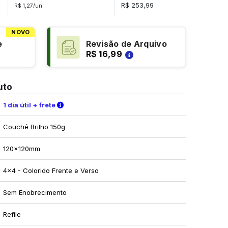
s
R$ 253,99
R$ 1,27/un
NOVO
e
Revisão de Arquivo
R$ 16,99
uto
Verifique as condições de entrega
1 dia útil + frete
Couché Brilho 150g
120x120mm
4x4 - Colorido Frente e Verso
Sem Enobrecimento
Refile