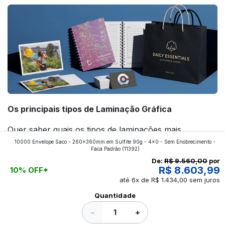
Os principais tipos de Laminação Gráfica
Quer saber quais os tipos de laminações mais
10000 Envelope Saco - 260x360mm em Sulfite 90g - 4x0 - Sem Enobrecimento -
aplicados nos impressos da gráfica FuturaIM? Então,
Faca Padrão
(11392)
continue a leitura que vamos revelar para você!
De:
R$ 9.560,00
por
R$ 8.603,99
10% OFF*
até 6x de R$ 1.434,00 sem juros
Ver todos os posts
Quantidade
−
+