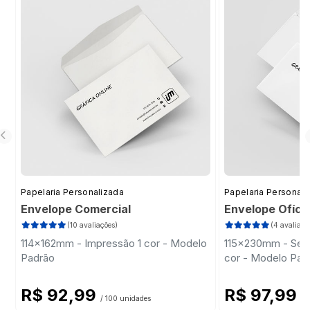
menor, indicado para cartas e materiais
dobrados.
Papelaria Personalizada
Papelaria Personali
Envelope Comercial
Envelope Ofíci
(10 avaliações)
(4 avaliaçõ
114x162mm - Impressão 1 cor - Modelo
115x230mm - Sem 
Padrão
cor - Modelo Pad
R$ 92,99
R$ 97,99
/ 100 unidades
/ 