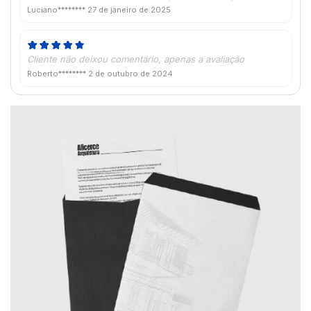
Luciano********
27 de janeiro de 2025
Cliente não deixou comentário, apenas a avaliação
Roberto********
2 de outubro de 2024