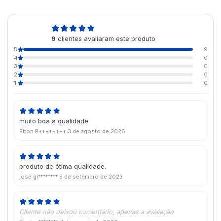
5,0
9
clientes avaliaram este produto
de 5
5
9
4
0
3
0
2
0
1
0
muito boa a qualidade
Elton R********
3 de agosto de 2026
produto de ótima qualidade.
josé gi********
5 de setembro de 2023
Cliente não deixou comentário, apenas a avaliação