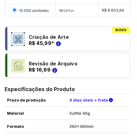
Selecionar 10000 unidades
R$ 8.603,99
10.000 unidades
R$ 0,87/un
NOVO
Criação de Arte
R$ 45,99
*
Revisão de Arquivo
R$ 16,99
Especificações do Produto
Verifique a
Prazo de produção
6 dias úteis + frete
Material
Sulfite 90g
Formato
260x360mm