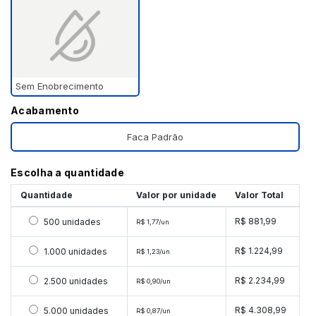
Sem Enobrecimento
Acabamento
Faca Padrão
Escolha a quantidade
Quantidade
Valor por unidade
Valor Total
Selecionar 500 unidades
R$ 881,99
500 unidades
R$ 1,77/un
Selecionar 1000 unidades
R$ 1.224,99
1.000 unidades
R$ 1,23/un
Selecionar 2500 unidades
R$ 2.234,99
2.500 unidades
R$ 0,90/un
Selecionar 5000 unidades
R$ 4.308,99
5.000 unidades
R$ 0,87/un