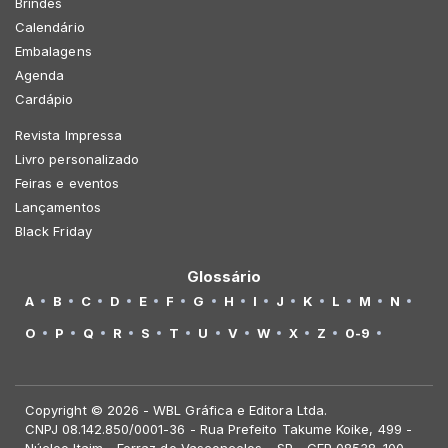
Brindes
Calendário
Embalagens
Agenda
Cardápio
Revista Impressa
Livro personalizado
Feiras e eventos
Lançamentos
Black Friday
Glossário
A
B
C
D
E
F
G
H
I
J
K
L
M
N
O
P
Q
R
S
T
U
V
W
X
Z
0-9
Copyright © 2026 - WBL Gráfica e Editora Ltda.
CNPJ 08.142.850/0001-36 - Rua Prefeito Takume Koike, 499 -