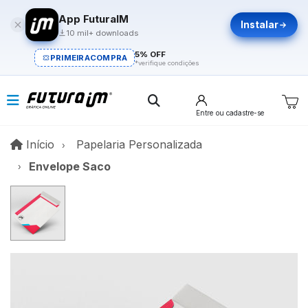
App FuturaIM
Instalar
10 mil+ downloads
5% OFF
PRIMEIRACOMPRA
*verifique condições
Entre
ou cadastre-se
Início
Início
Papelaria Personalizada
Envelope Saco