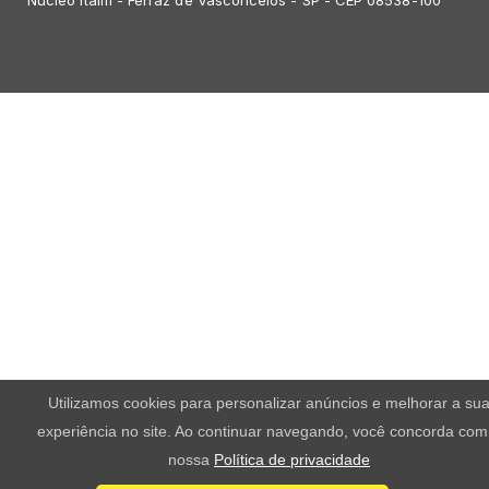
Núcleo Itaim - Ferraz de Vasconcelos - SP - CEP 08538-100
Utilizamos cookies para personalizar anúncios e melhorar a su
experiência no site. Ao continuar navegando, você concorda com
nossa
Política de privacidade