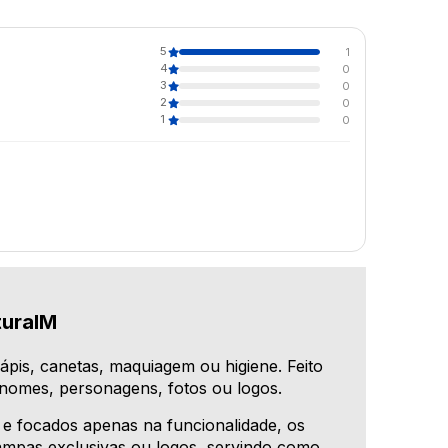
5
1
4
0
3
0
2
0
1
0
turaIM
ápis, canetas, maquiagem ou higiene. Feito
nomes, personagens, fotos ou logos.
e focados apenas na funcionalidade, os
mpas exclusivas ou logos, servindo como