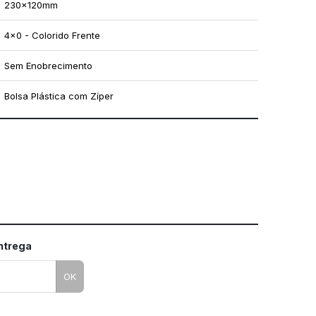
230x120mm
4x0 - Colorido Frente
Sem Enobrecimento
Bolsa Plástica com Zíper
mo utilizar os nossos gabaritos
entrega
OK