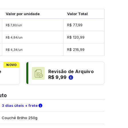
Valor por unidade
Valor Total
R$ 77,99
R$ 7,80/un
R$ 120,99
R$ 4,84/un
R$ 216,99
R$ 4,34/un
NOVO
e
Revisão de Arquivo
R$ 9,99
uto
Verifique as condições de entrega
3 dias úteis + frete
Couché Brilho 250g