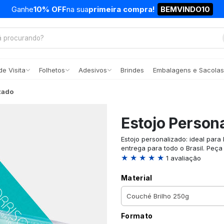
Ganhe
10% OFF
na sua
primeira compra!
BEMVINDO10
e Visita
Folhetos
Adesivos
Brindes
Embalagens e Sacolas
zado
Estojo Person
Estojo personalizado: ideal para 
entrega para todo o Brasil. Peça 
★ ★ ★ ★ ★
1 avaliação
Material
Formato