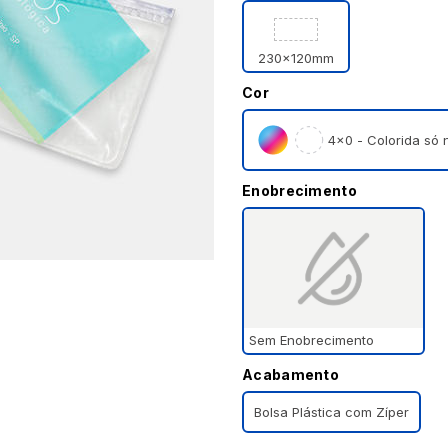
230x120mm
Cor
4×0 - Colorida só n
Enobrecimento
Sem Enobrecimento
Acabamento
Bolsa Plástica com Zíper