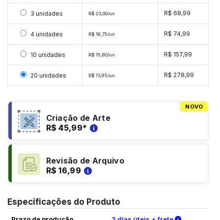
Selecionar 3 unidades
R$ 68,99
3 unidades
R$ 23,00/un
Selecionar 4 unidades
R$ 74,99
4 unidades
R$ 18,75/un
Selecionar 10 unidades
R$ 157,99
10 unidades
R$ 15,80/un
Selecionar 20 unidades
R$ 278,99
20 unidades
R$ 13,95/un
NOVO
Criação de Arte
R$ 45,99
*
Revisão de Arquivo
R$ 16,99
Especificações do Produto
Verifique a
Prazo de produção
3 dias úteis + frete