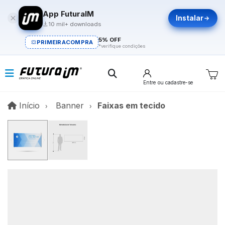
App FuturaIM
Instalar
10 mil+ downloads
5% OFF
PRIMEIRACOMPRA
*verifique condições
Entre
ou cadastre-se
Início
Início
Banner
Faixas em tecido