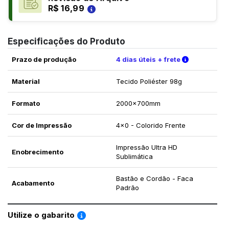
R$ 16,99
Especificações do Produto
Verifique a
Prazo de produção
4 dias úteis + frete
Material
Tecido Poliéster 98g
Formato
2000x700mm
Cor de Impressão
4x0 - Colorido Frente
Impressão Ultra HD
Enobrecimento
Sublimática
Bastão e Cordão - Faca
Acabamento
Padrão
Saiba como utilizar os nossos gabaritos
Utilize o gabarito