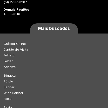
(51) 2797-0207
Demais Regiões
4003-9016
Mais buscados
Gráfica Online
Cartão de Visita
Folheto
Folder
Adesivo
Etiqueta
Rótulo
Banner
Wind Banner
Faixa
Pasta