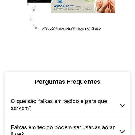
Perguntas Frequentes
O que são faixas em tecido e para que
servem?
Faixas em tecido podem ser usadas ao ar
São peças utilizadas para a divulgação visual
livre?