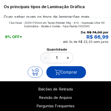
Os principais tipos de Laminação Gráfica
Quer saber quais os tipos de laminações mais
1 Eco Faixa - 2000x700mm em Tecido Poliéster 98g - 4x0 - Impressão Ultra HD
aplicados nos impressos da gráfica FuturaIM? Então,
Sublimática - Bastão e Cordão - Faca Padrão
(102094)
continue a leitura que vamos revelar para você!
De:
R$ 74,00
por
R$ 66,99
9% OFF*
até 3x de R$ 22,33 sem juros
Ver todos os posts
Quantidade
−
+
Comprar
Balcões de Retirada
Revisão de Arquivo
Perguntas Frequentes