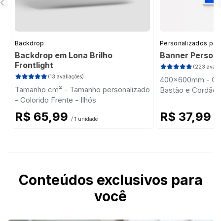
Backdrop
Personalizados pa
Backdrop em Lona Brilho
Banner Persona
Frontlight
(223 avalia
(13 avaliações)
400x600mm - Colo
Tamanho cm² - Tamanho personalizado
Bastão e Cordão
- Colorido Frente - Ilhós
R$ 65,99
R$ 37,99
/ 1 unidade
/ 
Conteúdos exclusivos para
você