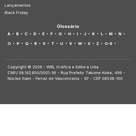
Lançamentos
Black Friday
Glossário
A
B
C
D
E
F
G
H
I
J
K
L
M
N
O
P
Q
R
S
T
U
V
W
X
Z
0-9
Copyright © 2026 - WBL Gráfica e Editora Ltda.
CNPJ 08.142.850/0001-36 - Rua Prefeito Takume Koike, 499 -
Núcleo Itaim - Ferraz de Vasconcelos - SP - CEP 08538-100