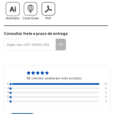
Illustrator
Corel Draw
PDF
Consultar frete e prazo de entrega
OK
5,0
12
clientes avaliaram este produto
de 5
5
12
4
0
3
0
2
0
1
0