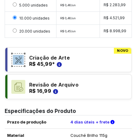
Selecionar 5000 unidades
R$ 2.283,99
5.000 unidades
R$ 0,46/un
Selecionar 10000 unidades
R$ 4.521,99
10.000 unidades
R$ 0,46/un
Selecionar 20000 unidades
R$ 8.998,99
20.000 unidades
R$ 0,45/un
NOVO
Criação de Arte
R$ 45,99
*
Revisão de Arquivo
R$ 16,99
Especificações do Produto
Verifique a
Prazo de produção
4 dias úteis + frete
Material
Couché Brilho 115g