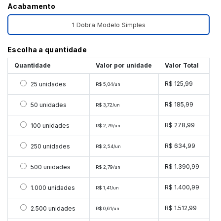
Acabamento
1 Dobra Modelo Simples
Escolha a quantidade
Quantidade
Valor por unidade
Valor Total
Selecionar 25 unidades
R$ 125,99
25 unidades
R$ 5,04/un
Selecionar 50 unidades
R$ 185,99
50 unidades
R$ 3,72/un
Selecionar 100 unidades
R$ 278,99
100 unidades
R$ 2,79/un
Selecionar 250 unidades
R$ 634,99
250 unidades
R$ 2,54/un
Selecionar 500 unidades
R$ 1.390,99
500 unidades
R$ 2,79/un
Selecionar 1000 unidades
R$ 1.400,99
1.000 unidades
R$ 1,41/un
Selecionar 2500 unidades
R$ 1.512,99
2.500 unidades
R$ 0,61/un