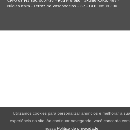
CNPJ 08.142.850/0001-36 - Rua Prefeito Takume Koike, 499 -
Núcleo Itaim - Ferraz de Vasconcelos - SP - CEP 08538-100
Utilizamos cookies para personalizar anúncios e melhorar a su
experiência no site. Ao continuar navegando, você concorda com
nossa
Política de privacidade