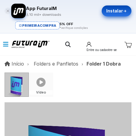
App FuturaIM
Instalar
10 mil+ downloads
5% OFF
PRIMEIRACOMPRA
*verifique condições
Entre
ou cadastre-se
Início
Início
Folders e Panfletos
Folder 1 Dobra
Vídeo