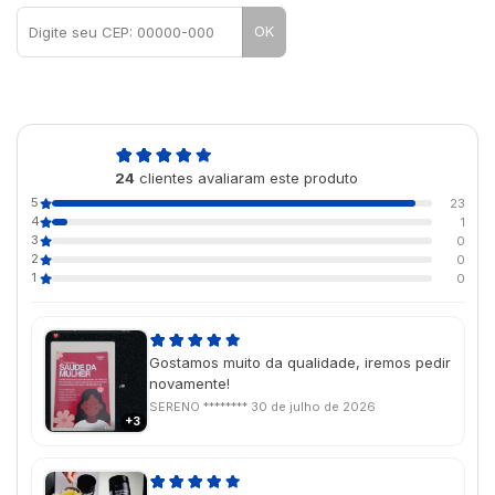
OK
5,0
24
clientes avaliaram este produto
de 5
5
23
4
1
3
0
2
0
1
0
Gostamos muito da qualidade, iremos pedir
novamente!
SERENO ********
30 de julho de 2026
+3