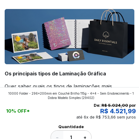
forte! Confira!
Os principais tipos de Laminação Gráfica
Quer saber quais os tipos de laminações mais
10000 Folder - 296x200mm em Couché Brilho 115g - 4x4 - Sem Enobrecimento - 1
aplicados nos impressos da gráfica FuturaIM? Então,
Dobra Modelo Simples
(29402)
continue a leitura que vamos revelar para você!
De:
R$ 5.024,00
por
R$ 4.521,99
10% OFF*
até 6x de R$ 753,66 sem juros
Ver todos os posts
Quantidade
−
+