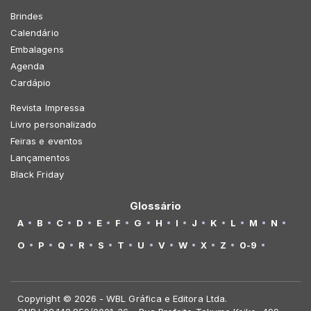
Brindes
Calendário
Embalagens
Agenda
Cardápio
Revista Impressa
Livro personalizado
Feiras e eventos
Lançamentos
Black Friday
Glossário
A
B
C
D
E
F
G
H
I
J
K
L
M
N
O
P
Q
R
S
T
U
V
W
X
Z
0-9
Copyright © 2026 - WBL Gráfica e Editora Ltda.