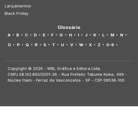
Lançamentos
Black Friday
Glossário
A
B
C
D
E
F
G
H
I
J
K
L
M
N
O
P
Q
R
S
T
U
V
W
X
Z
0-9
Copyright © 2026 - WBL Gráfica e Editora Ltda.
CNPJ 08.142.850/0001-36 - Rua Prefeito Takume Koike, 499 -
Núcleo Itaim - Ferraz de Vasconcelos - SP - CEP 08538-100