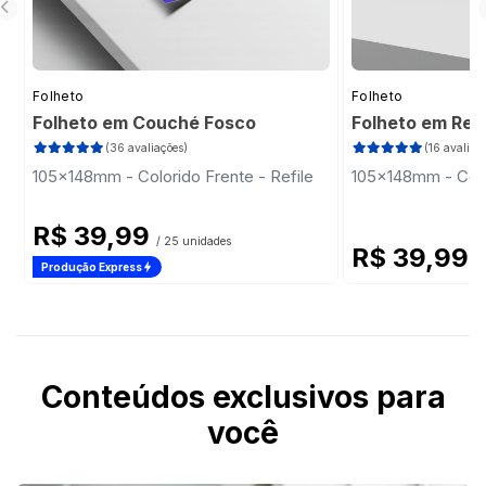
Folheto
Folheto
Folheto em Couché Fosco
Folheto em Rec
(36 avaliações)
(16 avaliaç
105x148mm - Colorido Frente - Refile
105x148mm - Color
R$ 39,99
/ 25 unidades
R$ 39,99
/
Produção Express
Conteúdos exclusivos para
você