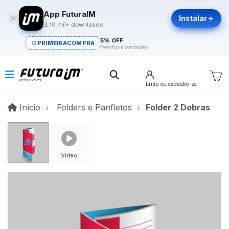
App FuturaIM
Instalar
10 mil+ downloads
5% OFF
PRIMEIRACOMPRA
*verifique condições
Entre
ou cadastre-se
Início
Início
Folders e Panfletos
Folder 2 Dobras
Vídeo