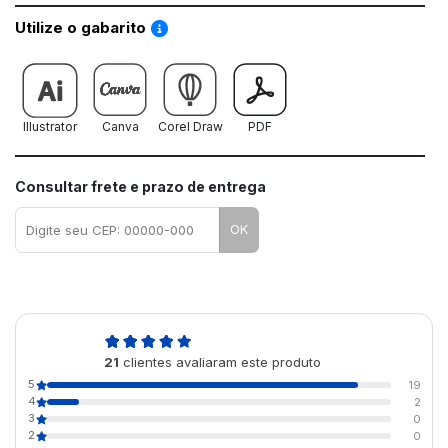
Saiba como utilizar os nossos gabaritos
Utilize o gabarito
Illustrator
Canva
Corel Draw
PDF
Consultar frete e prazo de entrega
OK
4,9
21
clientes avaliaram este produto
de 5
5
19
4
2
3
0
2
0