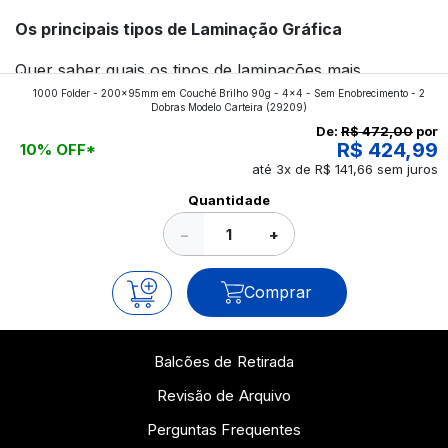
Os principais tipos de Laminação Gráfica
Quer saber quais os tipos de laminações mais
1000 Folder - 200x95mm em Couché Brilho 90g - 4x4 - Sem Enobrecimento - 2
aplicados nos impressos da gráfica FuturaIM? Então,
Dobras Modelo Carteira
(29209)
continue a leitura que vamos revelar para você!
De:
R$ 472,00
por
R$ 424,99
10% OFF*
até 3x de R$ 141,66 sem juros
Ver todos os posts
Quantidade
−
+
Comprar
Balcões de Retirada
Revisão de Arquivo
Perguntas Frequentes