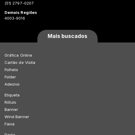
(51) 2797-0207
Demais Regiões
4003-9016
Mais buscados
Gráfica Online
Cartão de Visita
Folheto
Folder
Adesivo
Etiqueta
Rótulo
Banner
Wind Banner
Faixa
Pasta