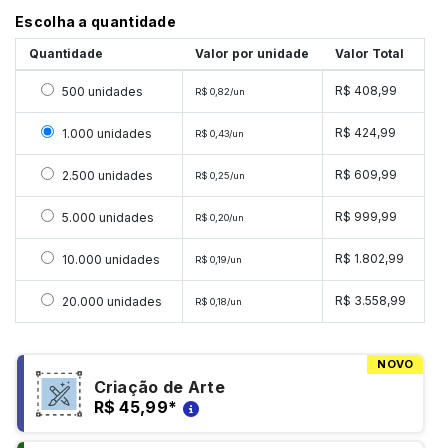
Escolha a quantidade
Quantidade
Valor por unidade
Valor Total
Selecionar 500 unidades
R$ 408,99
500 unidades
R$ 0,82/un
Selecionar 1000 unidades
R$ 424,99
1.000 unidades
R$ 0,43/un
Selecionar 2500 unidades
R$ 609,99
2.500 unidades
R$ 0,25/un
Selecionar 5000 unidades
R$ 999,99
5.000 unidades
R$ 0,20/un
Selecionar 10000 unidades
R$ 1.802,99
10.000 unidades
R$ 0,19/un
Selecionar 20000 unidades
R$ 3.558,99
20.000 unidades
R$ 0,18/un
NOVO
Criação de Arte
R$ 45,99
*