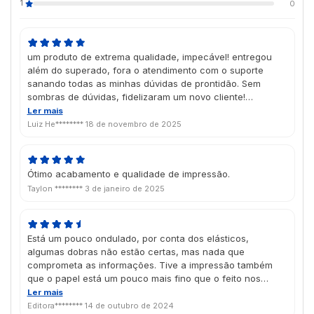
1
0
um produto de extrema qualidade, impecável! entregou
além do superado, fora o atendimento com o suporte
sanando todas as minhas dúvidas de prontidão. Sem
sombras de dúvidas, fidelizaram um novo cliente!
Parabéns todo o time da Futura.
Ler mais
Luiz He********
18 de novembro de 2025
Ótimo acabamento e qualidade de impressão.
Taylon ********
3 de janeiro de 2025
Está um pouco ondulado, por conta dos elásticos,
algumas dobras não estão certas, mas nada que
comprometa as informações. Tive a impressão também
que o papel está um pouco mais fino que o feito nos
últimos anos.
Ler mais
Editora********
14 de outubro de 2024