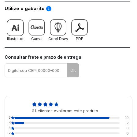
Saiba como utilizar os nossos gabaritos
Utilize o gabarito
Illustrator
Canva
Corel Draw
PDF
Consultar frete e prazo de entrega
OK
4,9
21
clientes avaliaram este produto
de 5
5
19
4
2
3
0
2
0