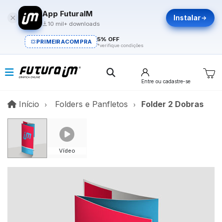
App FuturaIM
Instalar
10 mil+ downloads
5% OFF
PRIMEIRACOMPRA
*verifique condições
Entre
ou cadastre-se
Início
Início
Folders e Panfletos
Folder 2 Dobras
Vídeo