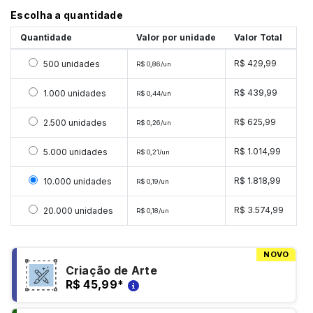
Escolha a quantidade
Quantidade
Valor por unidade
Valor Total
Selecionar 500 unidades
R$ 429,99
500 unidades
R$ 0,86/un
Selecionar 1000 unidades
R$ 439,99
1.000 unidades
R$ 0,44/un
Selecionar 2500 unidades
R$ 625,99
2.500 unidades
R$ 0,26/un
Selecionar 5000 unidades
R$ 1.014,99
5.000 unidades
R$ 0,21/un
Selecionar 10000 unidades
R$ 1.818,99
10.000 unidades
R$ 0,19/un
Selecionar 20000 unidades
R$ 3.574,99
20.000 unidades
R$ 0,18/un
NOVO
Criação de Arte
R$ 45,99
*