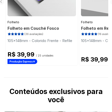
Folheto
Folheto
Folheto em Couché Fosco
Folheto em Rec
(36 avaliações)
(16 avaliaç
105x148mm - Colorido Frente - Refile
105x148mm - Color
R$ 39,99
/ 25 unidades
R$ 39,99
/
Produção Express
Conteúdos exclusivos para
você