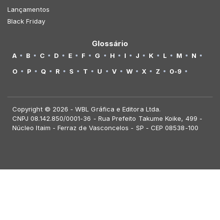
Lançamentos
Black Friday
Glossário
A
B
C
D
E
F
G
H
I
J
K
L
M
N
O
P
Q
R
S
T
U
V
W
X
Z
0-9
Copyright © 2026 - WBL Gráfica e Editora Ltda.
CNPJ 08.142.850/0001-36 - Rua Prefeito Takume Koike, 499 -
Núcleo Itaim - Ferraz de Vasconcelos - SP - CEP 08538-100