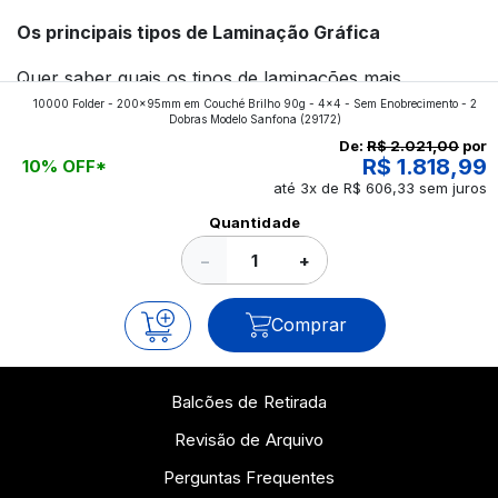
Os principais tipos de Laminação Gráfica
Quer saber quais os tipos de laminações mais
10000 Folder - 200x95mm em Couché Brilho 90g - 4x4 - Sem Enobrecimento - 2
aplicados nos impressos da gráfica FuturaIM? Então,
Dobras Modelo Sanfona
(29172)
continue a leitura que vamos revelar para você!
De:
R$ 2.021,00
por
R$ 1.818,99
10% OFF*
até 3x de R$ 606,33 sem juros
Ver todos os posts
Quantidade
−
+
Comprar
Balcões de Retirada
Revisão de Arquivo
Perguntas Frequentes