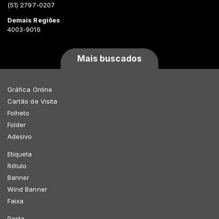
(51) 2797-0207
Demais Regiões
4003-9016
Mais buscados
Gráfica Online
Cartão de Visita
Folheto
Folder
Adesivo
Etiqueta
Rótulo
Banner
Wind Banner
Faixa
Pasta