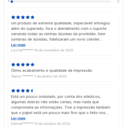
1
0
um produto de extrema qualidade, impecável! entregou
além do superado, fora o atendimento com o suporte
sanando todas as minhas dúvidas de prontidão. Sem
sombras de dúvidas, fidelizaram um novo cliente!
Parabéns todo o time da Futura.
Ler mais
Luiz He********
18 de novembro de 2025
Ótimo acabamento e qualidade de impressão.
Taylon ********
3 de janeiro de 2025
Está um pouco ondulado, por conta dos elásticos,
algumas dobras não estão certas, mas nada que
comprometa as informações. Tive a impressão também
que o papel está um pouco mais fino que o feito nos
últimos anos.
Ler mais
Editora********
14 de outubro de 2024