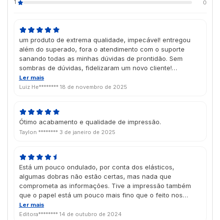
1
0
um produto de extrema qualidade, impecável! entregou
além do superado, fora o atendimento com o suporte
sanando todas as minhas dúvidas de prontidão. Sem
sombras de dúvidas, fidelizaram um novo cliente!
Parabéns todo o time da Futura.
Ler mais
Luiz He********
18 de novembro de 2025
Ótimo acabamento e qualidade de impressão.
Taylon ********
3 de janeiro de 2025
Está um pouco ondulado, por conta dos elásticos,
algumas dobras não estão certas, mas nada que
comprometa as informações. Tive a impressão também
que o papel está um pouco mais fino que o feito nos
últimos anos.
Ler mais
Editora********
14 de outubro de 2024