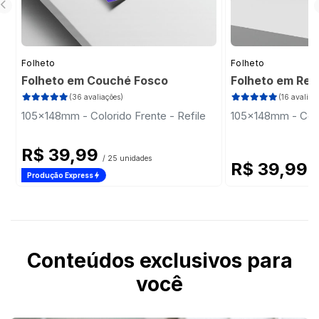
Folheto
Folheto
Folheto em Couché Fosco
Folheto em Rec
(36 avaliações)
(16 avaliaç
105x148mm - Colorido Frente - Refile
105x148mm - Color
R$ 39,99
/ 25 unidades
R$ 39,99
/
Produção Express
Conteúdos exclusivos para
você