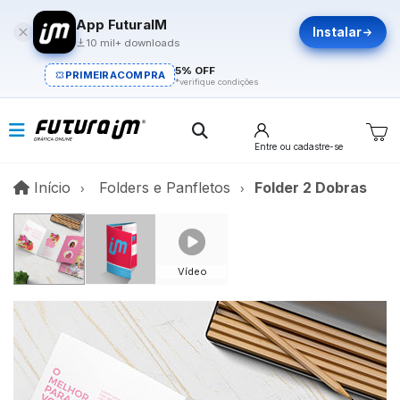
App FuturaIM
Instalar
10 mil+ downloads
5% OFF
PRIMEIRACOMPRA
*verifique condições
Entre
ou cadastre-se
Início
Início
Folders e Panfletos
Folder 2 Dobras
Vídeo