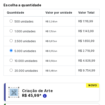
Escolha a quantidade
Quantidade
Valor por unidade
Valor Total
Selecionar 500 unidades
R$ 1.116,99
500 unidades
R$ 2,24/un
Selecionar 1000 unidades
R$ 1.143,99
1.000 unidades
R$ 1,15/un
Selecionar 2500 unidades
R$ 1.650,99
2.500 unidades
R$ 0,67/un
Selecionar 5000 unidades
R$ 2.719,99
5.000 unidades
R$ 0,55/un
Selecionar 10000 unidades
R$ 4.926,99
10.000 unidades
R$ 0,50/un
Selecionar 20000 unidades
R$ 9.754,99
20.000 unidades
R$ 0,49/un
NOVO
Criação de Arte
R$ 45,99
*