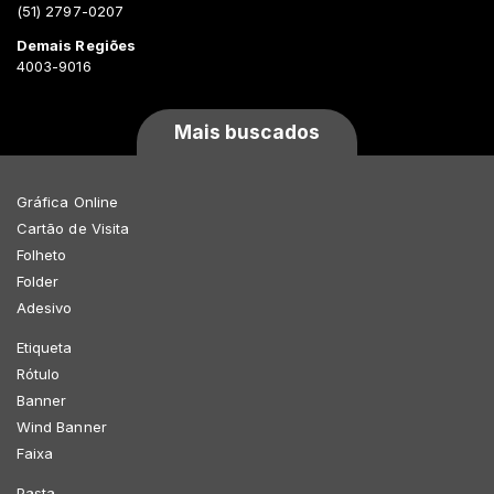
(51) 2797-0207
Demais Regiões
4003-9016
Mais buscados
Gráfica Online
Cartão de Visita
Folheto
Folder
Adesivo
Etiqueta
Rótulo
Banner
Wind Banner
Faixa
Pasta