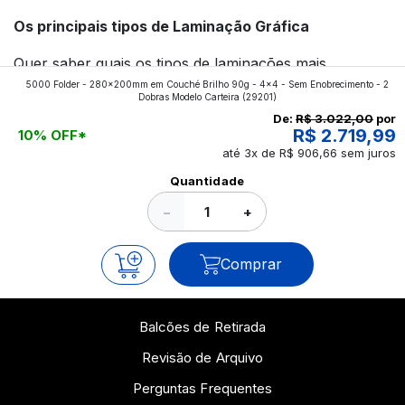
Os principais tipos de Laminação Gráfica
Quer saber quais os tipos de laminações mais
5000 Folder - 280x200mm em Couché Brilho 90g - 4x4 - Sem Enobrecimento - 2
aplicados nos impressos da gráfica FuturaIM? Então,
Dobras Modelo Carteira
(29201)
continue a leitura que vamos revelar para você!
De:
R$ 3.022,00
por
R$ 2.719,99
10% OFF*
até 3x de R$ 906,66 sem juros
Ver todos os posts
Quantidade
−
+
Comprar
Balcões de Retirada
Revisão de Arquivo
Perguntas Frequentes