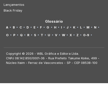
Lançamentos
Black Friday
Glossário
A
B
C
D
E
F
G
H
I
J
K
L
M
N
O
P
Q
R
S
T
U
V
W
X
Z
0-9
Copyright © 2026 - WBL Gráfica e Editora Ltda.
CNPJ 08.142.850/0001-36 - Rua Prefeito Takume Koike, 499 -
Núcleo Itaim - Ferraz de Vasconcelos - SP - CEP 08538-100