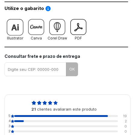
Saiba como utilizar os nossos gabaritos
Utilize o gabarito
Illustrator
Canva
Corel Draw
PDF
Consultar frete e prazo de entrega
OK
4,9
21
clientes avaliaram este produto
de 5
5
19
4
2
3
0
2
0