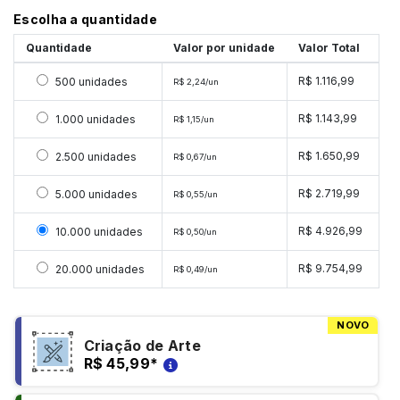
Escolha a quantidade
Quantidade
Valor por unidade
Valor Total
Selecionar 500 unidades
R$ 1.116,99
500 unidades
R$ 2,24/un
Selecionar 1000 unidades
R$ 1.143,99
1.000 unidades
R$ 1,15/un
Selecionar 2500 unidades
R$ 1.650,99
2.500 unidades
R$ 0,67/un
Selecionar 5000 unidades
R$ 2.719,99
5.000 unidades
R$ 0,55/un
Selecionar 10000 unidades
R$ 4.926,99
10.000 unidades
R$ 0,50/un
Selecionar 20000 unidades
R$ 9.754,99
20.000 unidades
R$ 0,49/un
NOVO
Criação de Arte
R$ 45,99
*