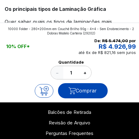
Os principais tipos de Laminação Gráfica
Quer saber quais os tipos de laminações mais
10000 Folder - 280x200mm em Couché Brilho 90g - 4x4 - Sem Enobrecimento - 2
aplicados nos impressos da gráfica FuturaIM? Então,
Dobras Modelo Carteira
(29202)
continue a leitura que vamos revelar para você!
De:
R$ 5.474,00
por
R$ 4.926,99
10% OFF*
até 6x de R$ 821,16 sem juros
Ver todos os posts
Quantidade
−
+
Comprar
Balcões de Retirada
Revisão de Arquivo
Perguntas Frequentes