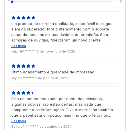
1
0
um produto de extrema qualidade, impecável! entregou
além do superado, fora o atendimento com o suporte
sanando todas as minhas dúvidas de prontidão. Sem
sombras de dúvidas, fidelizaram um novo cliente!
Parabéns todo o time da Futura.
Ler mais
Luiz He********
18 de novembro de 2025
Ótimo acabamento e qualidade de impressão.
Taylon ********
3 de janeiro de 2025
Está um pouco ondulado, por conta dos elásticos,
algumas dobras não estão certas, mas nada que
comprometa as informações. Tive a impressão também
que o papel está um pouco mais fino que o feito nos
últimos anos.
Ler mais
Editora********
14 de outubro de 2024