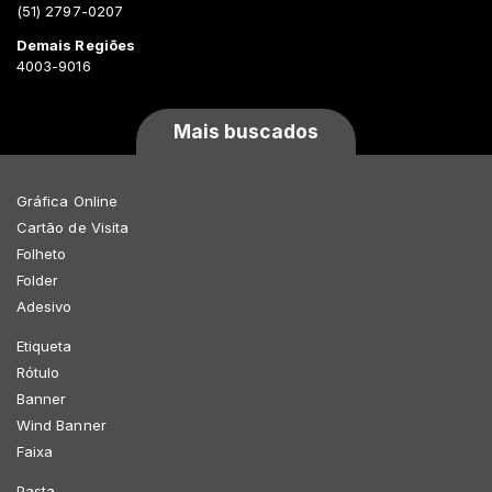
(51) 2797-0207
Demais Regiões
4003-9016
Mais buscados
Gráfica Online
Cartão de Visita
Folheto
Folder
Adesivo
Etiqueta
Rótulo
Banner
Wind Banner
Faixa
Pasta