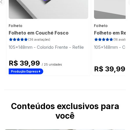
Folheto
Folheto
Folheto em Couché Fosco
Folheto em Rec
(36 avaliações)
(16 avaliaç
105x148mm - Colorido Frente - Refile
105x148mm - Color
R$ 39,99
/ 25 unidades
R$ 39,99
/
Produção Express
Conteúdos exclusivos para
você