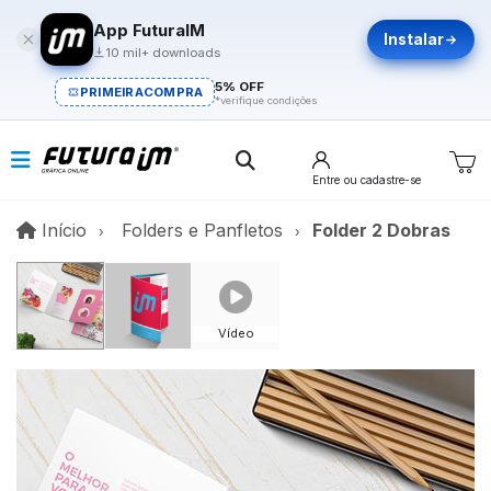
App FuturaIM
Instalar
10 mil+ downloads
5% OFF
PRIMEIRACOMPRA
*verifique condições
Entre
ou cadastre-se
Início
Início
Folders e Panfletos
Folder 2 Dobras
Vídeo