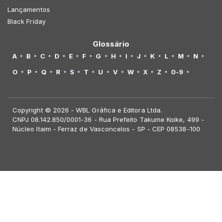
Lançamentos
Black Friday
Glossário
A
B
C
D
E
F
G
H
I
J
K
L
M
N
O
P
Q
R
S
T
U
V
W
X
Z
0-9
Copyright © 2026 - WBL Gráfica e Editora Ltda.
CNPJ 08.142.850/0001-36 - Rua Prefeito Takume Koike, 499 -
Núcleo Itaim - Ferraz de Vasconcelos - SP - CEP 08538-100