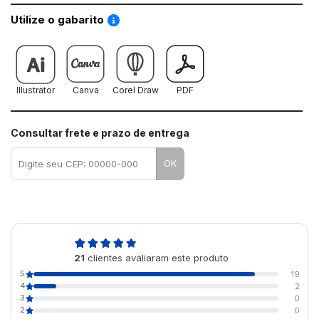
Saiba como utilizar os nossos gabaritos
Utilize o gabarito
Illustrator
Canva
Corel Draw
PDF
Consultar frete e prazo de entrega
OK
4,9
21
clientes avaliaram este produto
de 5
5
19
4
2
3
0
2
0