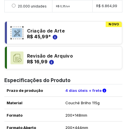
Selecionar 20000 unidades
R$ 6.864,99
20.000 unidades
R$ 0,35/un
NOVO
Criação de Arte
R$ 45,99
*
Revisão de Arquivo
R$ 16,99
Especificações do Produto
Verifique a
Prazo de produção
4 dias úteis + frete
Material
Couché Brilho 115g
Formato
200x148mm
Formato Aberto
200x444mm