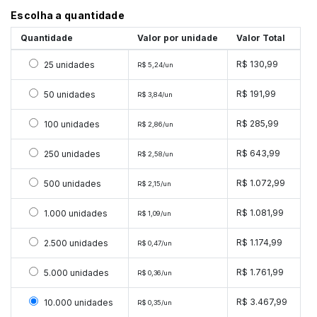
Escolha a quantidade
Quantidade
Valor por unidade
Valor Total
Selecionar 25 unidades
R$ 130,99
25 unidades
R$ 5,24/un
Selecionar 50 unidades
R$ 191,99
50 unidades
R$ 3,84/un
Selecionar 100 unidades
R$ 285,99
100 unidades
R$ 2,86/un
Selecionar 250 unidades
R$ 643,99
250 unidades
R$ 2,58/un
Selecionar 500 unidades
R$ 1.072,99
500 unidades
R$ 2,15/un
Selecionar 1000 unidades
R$ 1.081,99
1.000 unidades
R$ 1,09/un
Selecionar 2500 unidades
R$ 1.174,99
2.500 unidades
R$ 0,47/un
Selecionar 5000 unidades
R$ 1.761,99
5.000 unidades
R$ 0,36/un
Selecionar 10000 unidades
R$ 3.467,99
10.000 unidades
R$ 0,35/un