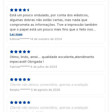
Está um pouco ondulado, por conta dos elásticos,
algumas dobras não estão certas, mas nada que
comprometa as informações. Tive a impressão também
que o papel está um pouco mais fino que o feito nos
últimos anos.
Ler mais
Editora********
14 de outubro de 2024
Otimo, lindo, amei.... qualidade excelente,atendimento
impecavél! Obrigada !
Fabíola********
8 de julho de 2024
Cliente não deixou comentário, apenas a avaliação
Renato ********
5 de agosto de 2026
Cliente não deixou comentário, apenas a avaliação