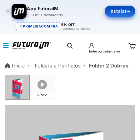
App FuturaIM
Instalar
10 mil+ downloads
5% OFF
PRIMEIRACOMPRA
*verifique condições
Entre
ou cadastre-se
Início
Início
Folders e Panfletos
Folder 2 Dobras
Vídeo