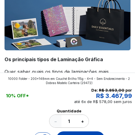
Os principais tipos de Laminação Gráfica
Quer saber quais os tipos de laminações mais
10000 Folder - 200x148mm em Couché Brilho 115g - 4x4 - Sem Enobrecimento - 2
aplicados nos impressos da gráfica FuturaIM? Então,
Dobras Modelo Carteira
(29472)
continue a leitura que vamos revelar para você!
De:
R$ 3.853,00
por
R$ 3.467,99
10% OFF*
até 6x de R$ 578,00 sem juros
Ver todos os posts
Quantidade
−
+