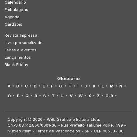
Calendário
Embalagens
Agenda
Cardápio
Revista Impressa
Livro personalizado
Feiras e eventos
Lançamentos
Black Friday
Glossário
A
B
C
D
E
F
G
H
I
J
K
L
M
N
O
P
Q
R
S
T
U
V
W
X
Z
0-9
Copyright © 2026 - WBL Gráfica e Editora Ltda.
CNPJ 08.142.850/0001-36 - Rua Prefeito Takume Koike, 499 -
Núcleo Itaim - Ferraz de Vasconcelos - SP - CEP 08538-100