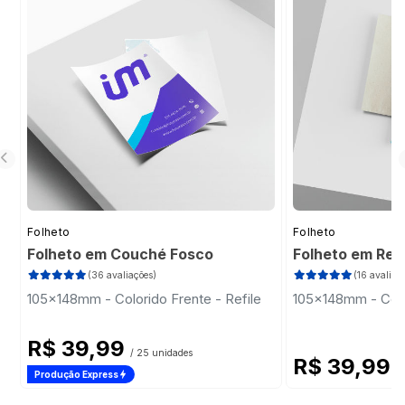
fechadas em modo de zigue-zague.
Folder com a dobra em modelo Carteira: também
possui duas dobras paralelas e são fechadas de
modo que a dobra da direita é colocada para
dentro e, logo em seguida, a parte esquerda
dobrada por cima.
Folheto
Folheto
Folheto em Couché Fosco
Folheto em Rec
(36 avaliações)
(16 avaliaç
105x148mm - Colorido Frente - Refile
105x148mm - Color
R$ 39,99
/ 25 unidades
R$ 39,99
/
Produção Express