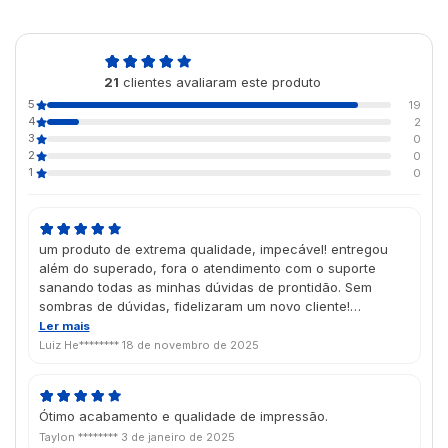
4,9
21
clientes avaliaram este produto
de 5
5
19
4
2
3
0
2
0
1
0
um produto de extrema qualidade, impecável! entregou
além do superado, fora o atendimento com o suporte
sanando todas as minhas dúvidas de prontidão. Sem
sombras de dúvidas, fidelizaram um novo cliente!
Parabéns todo o time da Futura.
Ler mais
Luiz He********
18 de novembro de 2025
Ótimo acabamento e qualidade de impressão.
Taylon ********
3 de janeiro de 2025