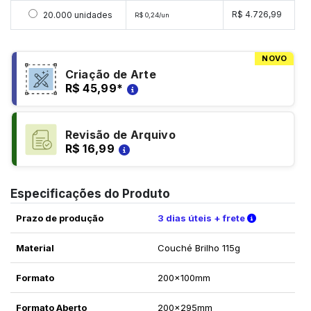
Selecionar 20000 unidades
R$ 4.726,99
20.000 unidades
R$ 0,24/un
NOVO
Criação de Arte
R$ 45,99
*
Revisão de Arquivo
R$ 16,99
Especificações do Produto
Verifique a
Prazo de produção
3 dias úteis + frete
Material
Couché Brilho 115g
Formato
200x100mm
Formato Aberto
200x295mm