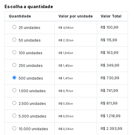
Escolha a quantidade
Quantidade
Valor por unidade
Valor Total
Selecionar 25 unidades
R$ 100,99
25 unidades
R$ 4,04/un
Selecionar 50 unidades
R$ 115,99
50 unidades
R$ 2,32/un
Selecionar 100 unidades
R$ 163,99
100 unidades
R$ 1,64/un
Selecionar 250 unidades
R$ 349,99
250 unidades
R$ 1,40/un
Selecionar 500 unidades
R$ 730,99
500 unidades
R$ 1,47/un
Selecionar 1000 unidades
R$ 741,99
1.000 unidades
R$ 0,75/un
Selecionar 2500 unidades
R$ 811,99
2.500 unidades
R$ 0,33/un
Selecionar 5000 unidades
R$ 1.218,99
5.000 unidades
R$ 0,25/un
Selecionar 10000 unidades
R$ 2.393,99
10.000 unidades
R$ 0,24/un