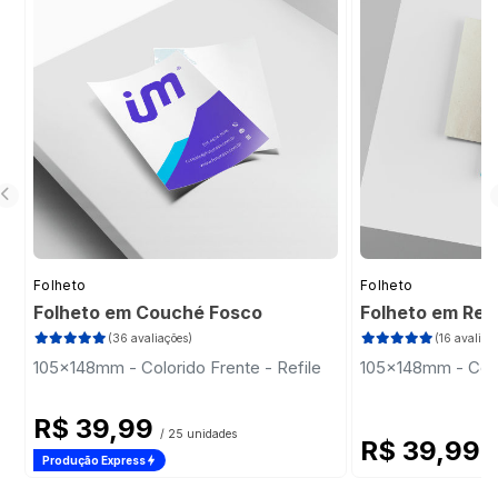
fechadas em modo de zigue-zague.
Folder com a dobra em modelo Carteira: também
possui duas dobras paralelas e são fechadas de
modo que a dobra da direita é colocada para
dentro e, logo em seguida, a parte esquerda
dobrada por cima.
Folheto
Folheto
Folheto em Couché Fosco
Folheto em Rec
(36 avaliações)
(16 avaliaç
105x148mm - Colorido Frente - Refile
105x148mm - Color
R$ 39,99
/ 25 unidades
R$ 39,99
/
Produção Express