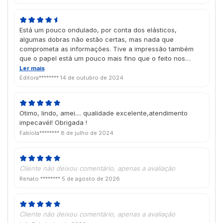
Está um pouco ondulado, por conta dos elásticos,
algumas dobras não estão certas, mas nada que
comprometa as informações. Tive a impressão também
que o papel está um pouco mais fino que o feito nos
últimos anos.
Ler mais
Editora********
14 de outubro de 2024
Otimo, lindo, amei.... qualidade excelente,atendimento
impecavél! Obrigada !
Fabíola********
8 de julho de 2024
Cliente não deixou comentário, apenas a avaliação
Renato ********
5 de agosto de 2026
Cliente não deixou comentário, apenas a avaliação