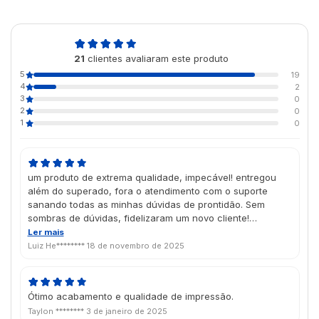
4,9
21
clientes avaliaram este produto
de 5
5
19
4
2
3
0
2
0
1
0
um produto de extrema qualidade, impecável! entregou
além do superado, fora o atendimento com o suporte
sanando todas as minhas dúvidas de prontidão. Sem
sombras de dúvidas, fidelizaram um novo cliente!
Parabéns todo o time da Futura.
Ler mais
Luiz He********
18 de novembro de 2025
Ótimo acabamento e qualidade de impressão.
Taylon ********
3 de janeiro de 2025