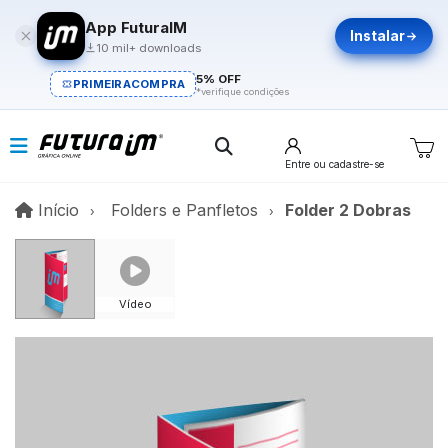
App FuturaIM
Instalar
10 mil+ downloads
5% OFF
PRIMEIRACOMPRA
*verifique condições
Entre
ou cadastre-se
Início
Início
Folders e Panfletos
Folder 2 Dobras
Vídeo