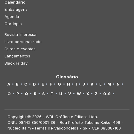
Calendário
Embalagens
Agenda
Cardápio
Revista Impressa
Livro personalizado
Feiras e eventos
Lançamentos
Black Friday
Glossário
A
B
C
D
E
F
G
H
I
J
K
L
M
N
O
P
Q
R
S
T
U
V
W
X
Z
0-9
Copyright © 2026 - WBL Gráfica e Editora Ltda.
CNPJ 08.142.850/0001-36 - Rua Prefeito Takume Koike, 499 -
Núcleo Itaim - Ferraz de Vasconcelos - SP - CEP 08538-100