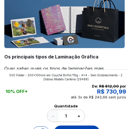
Os principais tipos de Laminação Gráfica
Quer saber quais os tipos de laminações mais
500 Folder - 200x100mm em Couché Brilho 115g - 4x4 - Sem Enobrecimento - 2
aplicados nos impressos da gráfica FuturaIM? Então,
Dobras Modelo Carteira
(29488)
continue a leitura que vamos revelar para você!
De:
R$ 812,00
por
R$ 730,99
10% OFF*
até 3x de R$ 243,66 sem juros
Ver todos os posts
Quantidade
−
+