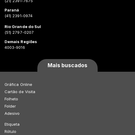
(21) 2391-7675
Paraná
(41) 2391-0974
Rio Grande do Sul
(51) 2797-0207
Demais Regiões
4003-9016
Mais buscados
Gráfica Online
Cartão de Visita
Folheto
Folder
Adesivo
Etiqueta
Rótulo