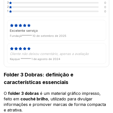
3
0
2
0
1
0
Excelente serviço
Fundaçã********
10 de setembro de 2025
Cliente não deixou comentário, apenas a avaliação
Kayque ********
1 de agosto de 2024
Folder 3 Dobras: definição e
características essenciais
O
folder 3 dobras
é um material gráfico impresso,
feito em
couché brilho
, utilizado para divulgar
informações e promover marcas de forma compacta
e atrativa.