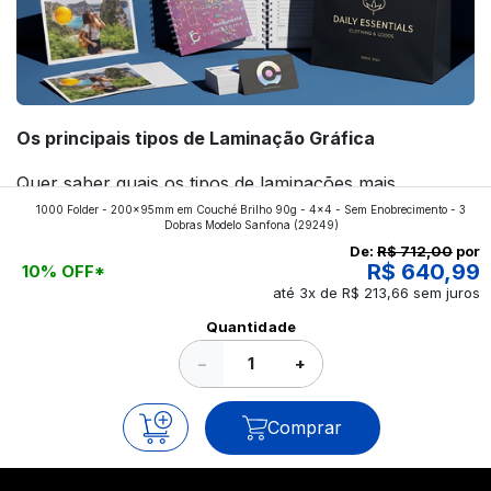
Os principais tipos de Laminação Gráfica
Quer saber quais os tipos de laminações mais
1000 Folder - 200x95mm em Couché Brilho 90g - 4x4 - Sem Enobrecimento - 3
aplicados nos impressos da gráfica FuturaIM? Então,
Dobras Modelo Sanfona
(29249)
continue a leitura que vamos revelar para você!
De:
R$ 712,00
por
R$ 640,99
10% OFF*
até 3x de R$ 213,66 sem juros
Ver todos os posts
Quantidade
−
+
Comprar