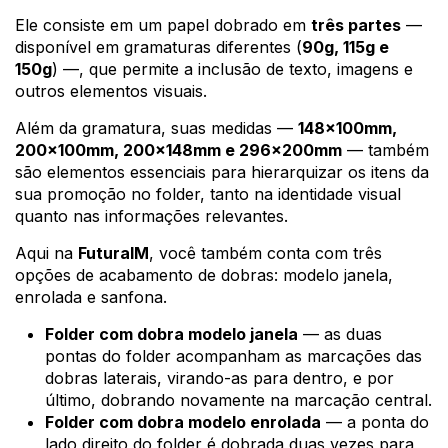
Ele consiste em um papel dobrado em
três partes
—
disponível em gramaturas diferentes (
90g, 115g e
150g
) —, que permite a inclusão de texto, imagens e
outros elementos visuais.
Além da gramatura, suas medidas —
148x100mm,
200x100mm, 200x148mm e 296x200mm
— também
são elementos essenciais para hierarquizar os itens da
sua promoção no folder, tanto na identidade visual
quanto nas informações relevantes.
Aqui na
FuturaIM
, você também conta com três
opções de acabamento de dobras: modelo janela,
enrolada e sanfona.
Folder com dobra modelo janela
— as duas
pontas do folder acompanham as marcações das
dobras laterais, virando-as para dentro, e por
último, dobrando novamente na marcação central.
Folder com dobra modelo enrolada
— a ponta do
lado direito do folder é dobrada duas vezes para