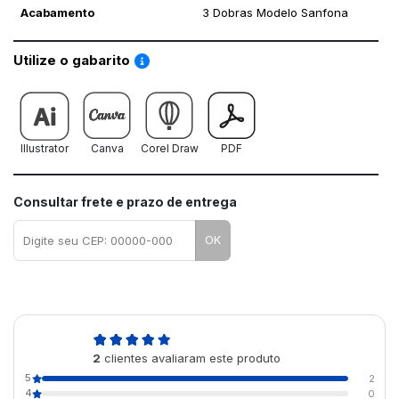
Acabamento
3 Dobras Modelo Sanfona
Saiba como utilizar os nossos gabaritos
Utilize o gabarito
Illustrator
Canva
Corel Draw
PDF
Consultar frete e prazo de entrega
OK
5,0
2
clientes avaliaram este produto
de 5
5
2
4
0