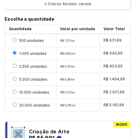
3 Dobras Modelo Janela
Escolha a quantidade
Quantidade
Valor por unidade
Valor Total
Selecionar 500 unidades
R$ 631,99
500 unidades
R$ 1,27/un
Selecionar 1000 unidades
R$ 640,99
1.000 unidades
R$ 0,65/un
Selecionar 2500 unidades
R$ 903,99
2.500 unidades
R$ 0,37/un
Selecionar 5000 unidades
R$ 1.464,99
5.000 unidades
R$ 0,30/un
Selecionar 10000 unidades
R$ 2.621,99
10.000 unidades
R$ 0,27/un
Selecionar 20000 unidades
R$ 5.145,99
20.000 unidades
R$ 0,26/un
NOVO
Criação de Arte
R$ 85,99
*