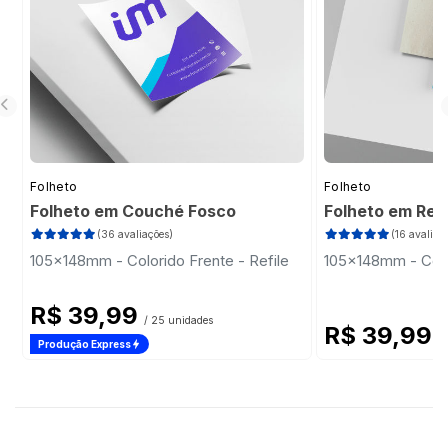
Folheto
Folheto
Folheto em Couché Fosco
Folheto em Rec
(36 avaliações)
(16 avaliaç
105x148mm - Colorido Frente - Refile
105x148mm - Color
R$ 39,99
/ 25 unidades
R$ 39,99
/
Produção Express