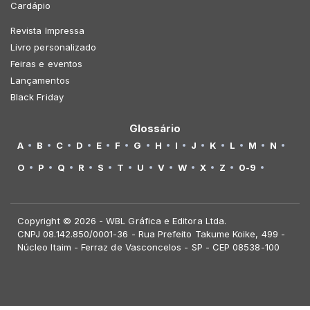
Cardápio
Revista Impressa
Livro personalizado
Feiras e eventos
Lançamentos
Black Friday
Glossário
A
B
C
D
E
F
G
H
I
J
K
L
M
N
O
P
Q
R
S
T
U
V
W
X
Z
0-9
Copyright © 2026 - WBL Gráfica e Editora Ltda.
CNPJ 08.142.850/0001-36 - Rua Prefeito Takume Koike, 499 -
Núcleo Itaim - Ferraz de Vasconcelos - SP - CEP 08538-100