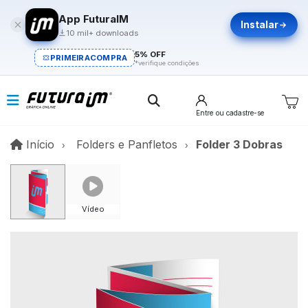
App FuturaIM
Instalar
10 mil+ downloads
5% OFF
PRIMEIRACOMPRA
*verifique condições
Entre
ou cadastre-se
Início
Início
Folders e Panfletos
Folder 3 Dobras
Vídeo