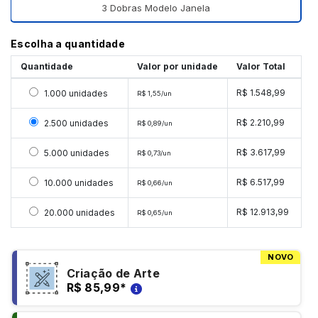
3 Dobras Modelo Janela
Escolha a quantidade
Quantidade
Valor por unidade
Valor Total
Selecionar 1000 unidades
R$ 1.548,99
1.000 unidades
R$ 1,55/un
Selecionar 2500 unidades
R$ 2.210,99
2.500 unidades
R$ 0,89/un
Selecionar 5000 unidades
R$ 3.617,99
5.000 unidades
R$ 0,73/un
Selecionar 10000 unidades
R$ 6.517,99
10.000 unidades
R$ 0,66/un
Selecionar 20000 unidades
R$ 12.913,99
20.000 unidades
R$ 0,65/un
NOVO
Criação de Arte
R$ 85,99
*