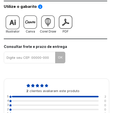
Saiba como utilizar os nossos gabaritos
Utilize o gabarito
Illustrator
Canva
Corel Draw
PDF
Consultar frete e prazo de entrega
OK
5,0
2
clientes avaliaram este produto
de 5
5
2
4
0
3
0
2
0