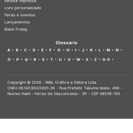
Revista Impressa
Livro personalizado
Feiras e eventos
Lançamentos
Black Friday
Glossário
A
B
C
D
E
F
G
H
I
J
K
L
M
N
O
P
Q
R
S
T
U
V
W
X
Z
0-9
Copyright © 2026 - WBL Gráfica e Editora Ltda.
CNPJ 08.142.850/0001-36 - Rua Prefeito Takume Koike, 499 -
Núcleo Itaim - Ferraz de Vasconcelos - SP - CEP 08538-100