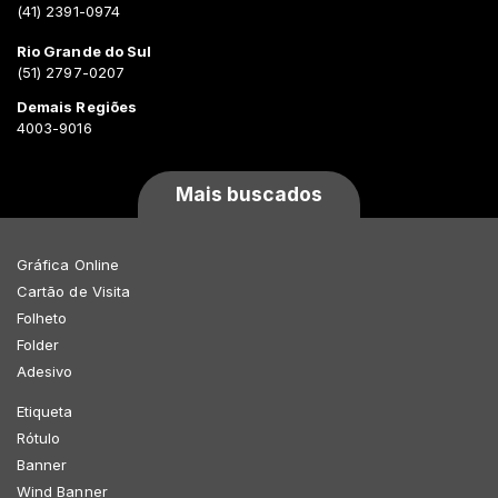
(41) 2391-0974
Rio Grande do Sul
(51) 2797-0207
Demais Regiões
4003-9016
Mais buscados
Gráfica Online
Cartão de Visita
Folheto
Folder
Adesivo
Etiqueta
Rótulo
Banner
Wind Banner