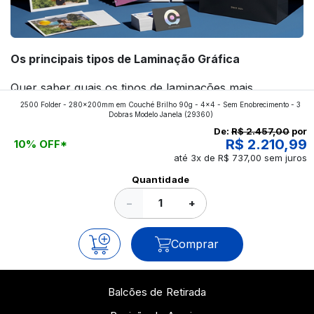
Os principais tipos de Laminação Gráfica
Quer saber quais os tipos de laminações mais
2500 Folder - 280x200mm em Couché Brilho 90g - 4x4 - Sem Enobrecimento - 3
aplicados nos impressos da gráfica FuturaIM? Então,
Dobras Modelo Janela
(29360)
continue a leitura que vamos revelar para você!
De:
R$ 2.457,00
por
R$ 2.210,99
10% OFF*
até 3x de R$ 737,00 sem juros
Ver todos os posts
Quantidade
−
+
Comprar
Balcões de Retirada