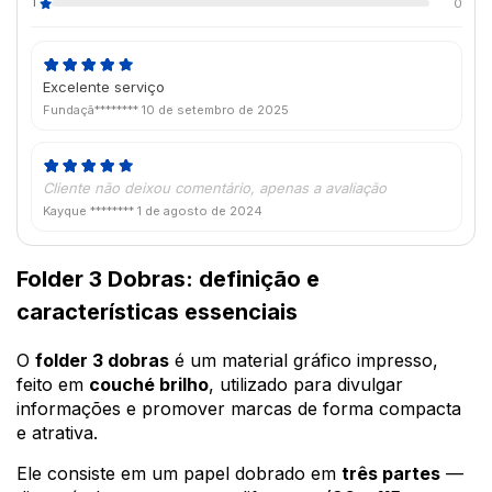
1
0
Excelente serviço
Fundaçã********
10 de setembro de 2025
Cliente não deixou comentário, apenas a avaliação
Kayque ********
1 de agosto de 2024
Folder 3 Dobras: definição e
características essenciais
O
folder 3 dobras
é um material gráfico impresso,
feito em
couché brilho
, utilizado para divulgar
informações e promover marcas de forma compacta
e atrativa.
Ele consiste em um papel dobrado em
três partes
—