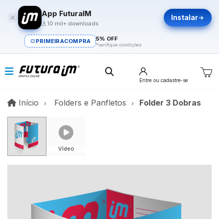
App FuturaIM
Instalar
10 mil+ downloads
5% OFF
PRIMEIRACOMPRA
*verifique condições
Entre
ou cadastre-se
Início
Início
Folders e Panfletos
Folder 3 Dobras
Vídeo