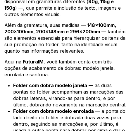
disponível em gramaturas diferentes (
90g, 115g e
150g
) —, que permite a inclusão de texto, imagens e
outros elementos visuais.
Além da gramatura, suas medidas —
148x100mm,
200x100mm, 200x148mm e 296x200mm
— também
são elementos essenciais para hierarquizar os itens da
sua promoção no folder, tanto na identidade visual
quanto nas informações relevantes.
Aqui na
FuturaIM
, você também conta com três
opções de acabamento de dobras: modelo janela,
enrolada e sanfona.
Folder com dobra modelo janela
— as duas
pontas do folder acompanham as marcações das
dobras laterais, virando-as para dentro, e por
último, dobrando novamente na marcação central.
Folder com dobra modelo enrolada
— a ponta do
lado direito do folder é dobrada duas vezes para
dentro, seguindo as marcações e, por último, é
usada a outra ponta para dobrar por cima e dar o