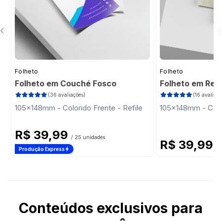
Folheto
Folheto
Folheto em Couché Fosco
Folheto em Rec
(36 avaliações)
(16 avaliaç
105x148mm - Colorido Frente - Refile
105x148mm - Color
R$ 39,99
/ 25 unidades
R$ 39,99
/
Produção Express
Conteúdos exclusivos para