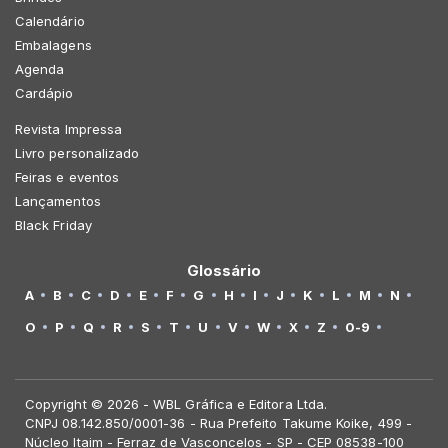
Calendário
Embalagens
Agenda
Cardápio
Revista Impressa
Livro personalizado
Feiras e eventos
Lançamentos
Black Friday
Glossário
A
B
C
D
E
F
G
H
I
J
K
L
M
N
O
P
Q
R
S
T
U
V
W
X
Z
0-9
Copyright © 2026 - WBL Gráfica e Editora Ltda.
CNPJ 08.142.850/0001-36 - Rua Prefeito Takume Koike, 499 -
Núcleo Itaim - Ferraz de Vasconcelos - SP - CEP 08538-100