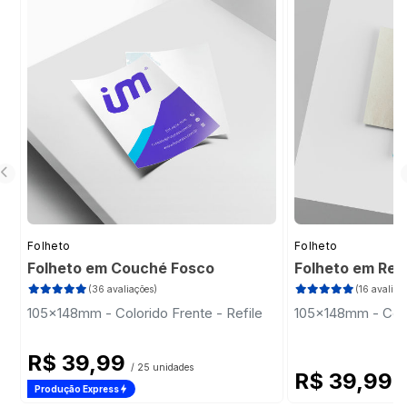
Folheto
Folheto
Folheto em Couché Fosco
Folheto em Rec
(36 avaliações)
(16 avaliaç
105x148mm - Colorido Frente - Refile
105x148mm - Color
R$ 39,99
/ 25 unidades
R$ 39,99
/
Produção Express