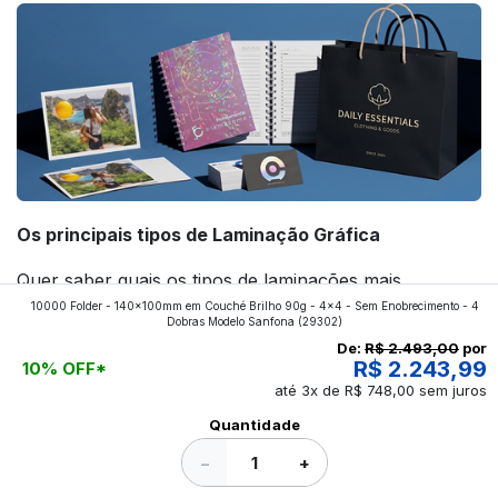
Os principais tipos de Laminação Gráfica
Quer saber quais os tipos de laminações mais
10000 Folder - 140x100mm em Couché Brilho 90g - 4x4 - Sem Enobrecimento - 4
aplicados nos impressos da gráfica FuturaIM? Então,
Dobras Modelo Sanfona
(29302)
continue a leitura que vamos revelar para você!
De:
R$ 2.493,00
por
R$ 2.243,99
10% OFF*
até 3x de R$ 748,00 sem juros
Ver todos os posts
Quantidade
−
+