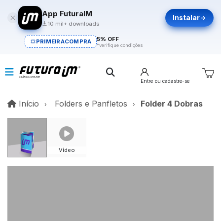
App FuturaIM
Instalar
10 mil+ downloads
5% OFF
PRIMEIRACOMPRA
*verifique condições
Entre
ou cadastre-se
Início
Início
Folders e Panfletos
Folder 4 Dobras
Vídeo