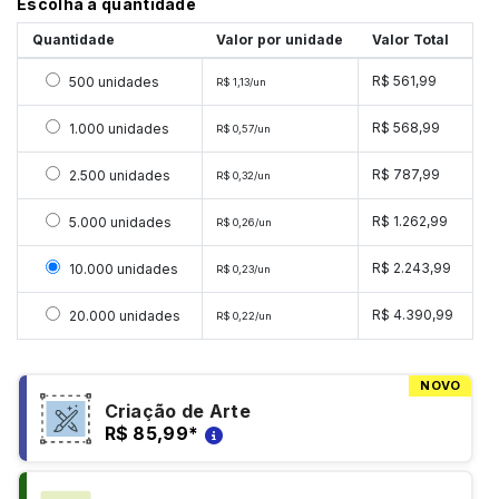
Escolha a quantidade
Quantidade
Valor por unidade
Valor Total
Selecionar 500 unidades
R$ 561,99
500 unidades
R$ 1,13/un
Selecionar 1000 unidades
R$ 568,99
1.000 unidades
R$ 0,57/un
Selecionar 2500 unidades
R$ 787,99
2.500 unidades
R$ 0,32/un
Selecionar 5000 unidades
R$ 1.262,99
5.000 unidades
R$ 0,26/un
Selecionar 10000 unidades
R$ 2.243,99
10.000 unidades
R$ 0,23/un
Selecionar 20000 unidades
R$ 4.390,99
20.000 unidades
R$ 0,22/un
NOVO
Criação de Arte
R$ 85,99
*