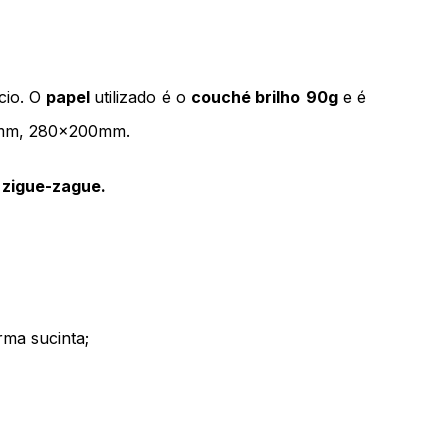
io. O 
papel 
utilizado é o 
couché brilho
90g
 e é 
0mm, 280x200mm. 
 
zigue-zague.
rma sucinta;