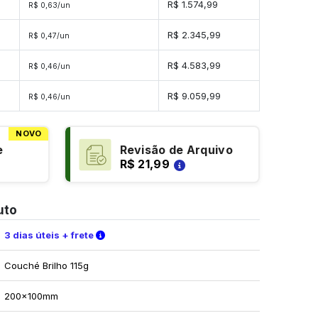
es
R$ 1.574,99
R$ 0,63/un
es
R$ 2.345,99
R$ 0,47/un
des
R$ 4.583,99
R$ 0,46/un
ades
R$ 9.059,99
R$ 0,46/un
NOVO
e
Revisão de Arquivo
R$ 21,99
uto
Verifique as condições de entrega
3 dias úteis + frete
Couché Brilho 115g
200x100mm