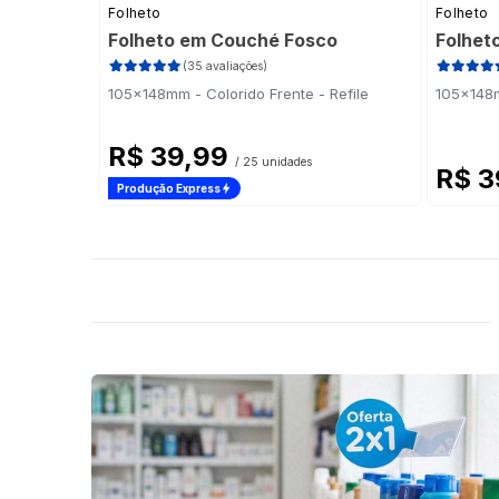
Folheto
Folheto
Folheto em Couché Fosco
Folhet
(35 avaliações)
105x148mm - Colorido Frente - Refile
105x148m
R$ 39,99
/ 25 unidades
R$ 3
Produção Express