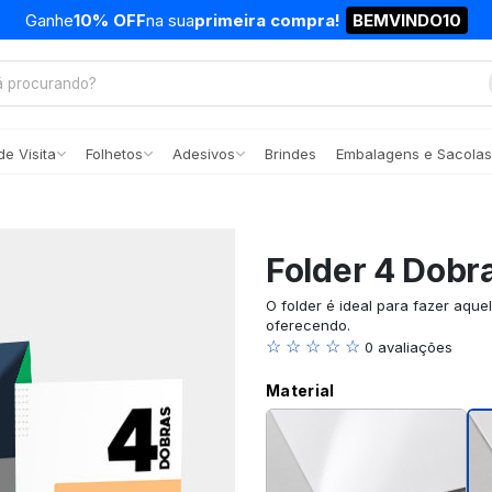
Ganhe
10% OFF
na sua
primeira compra!
BEMVINDO10
e Visita
Folhetos
Adesivos
Brindes
Embalagens e Sacolas
Folder 4 Dobr
O folder é ideal para fazer aque
oferecendo.
☆ ☆ ☆ ☆ ☆
0 avaliações
Material