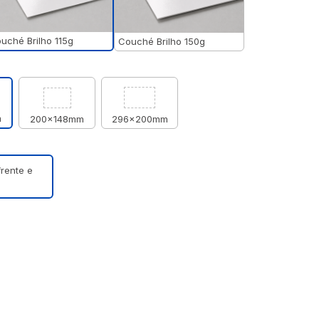
uché Brilho 115g
Couché Brilho 150g
m
200x148mm
296x200mm
frente e