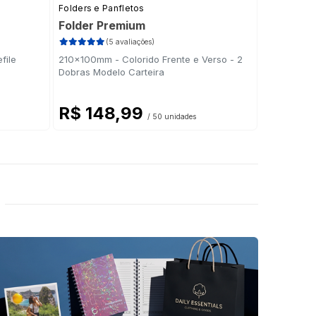
Folders e Panfletos
Folders e P
Folder Premium
Tabloide
(5 avaliações)
file
210x100mm - Colorido Frente e Verso - 2
270x200mm 
Dobras Modelo Carteira
Refile
R$ 148,99
R$ 3
/ 50 unidades