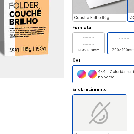
Co
Couché Brilho 90g
Formato
200x100m
148x100mm
Cor
4×4 - Colorida na 
no verso.
Enobrecimento