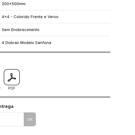
200x500mm
4x4 - Colorido Frente e Verso
Sem Enobrecimento
4 Dobras Modelo Sanfona
mo utilizar os nossos gabaritos
w
PDF
entrega
OK