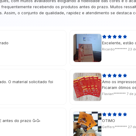
ques, com muitos avaliadores elogiando a fidelidade das cores e o ac
frequentemente recebendo os produtos antes do prazo. Muitos ressalta
. Assim, o conjunto de qualidade, rapidez e atendimento se destaca co
erado
Excelente, estão 
Ricardo********
23 d
do. O material solicitado foi
Amo os impressos
Ficaram ótimos os
Flavian********
7 de 
E antes do prazo 🥳🥳
OTIMO
Geffers********
27 d