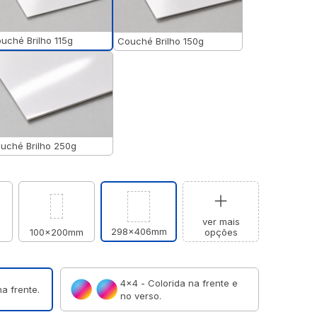
uché Brilho 115g
Couché Brilho 150g
uché Brilho 250g
ver mais
298x406mm
m
100x200mm
opções
4×4 - Colorida na frente e
a frente.
no verso.