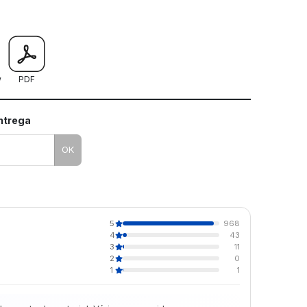
mo utilizar os nossos gabaritos
w
PDF
entrega
OK
5
968
4
43
3
11
2
0
1
1