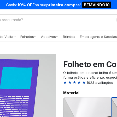
Ganhe
10% OFF
na sua
primeira compra!
BEMVINDO10
e Visita
Folhetos
Adesivos
Brindes
Embalagens e Sacolas
Folheto em Co
O folheto em couché brilho é u
forma prática e eficiente, espec
★ ★ ★ ★ ★
1023 avaliações
Material