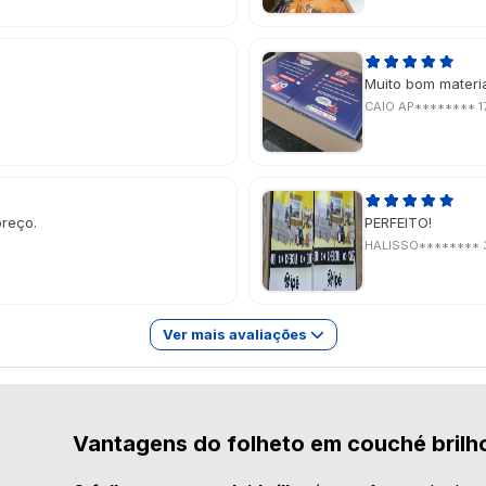
Muito bom material
CAIO AP********
1
preço.
PERFEITO!
HALISSO********
Ver mais avaliações
Vantagens do folheto em couché brilh