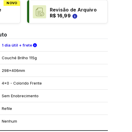
NOVO
e
Revisão de Arquivo
R$ 16,99
uto
Verifique as condições de entrega
1 dia útil + frete
Couché Brilho 115g
298x406mm
4x0 - Colorido Frente
Sem Enobrecimento
Refile
Nenhum