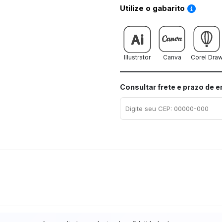
Saiba co
Utilize o gabarito
Illustrator
Canva
Corel Dra
Consultar frete e prazo de 