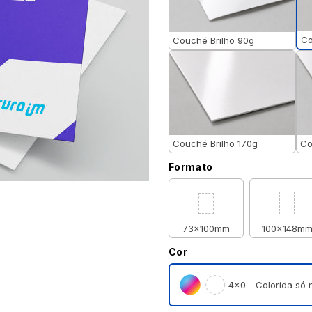
Co
Couché Brilho 90g
Couché Brilho 170g
Co
Formato
73x100mm
100x148m
Cor
4×0 - Colorida só n