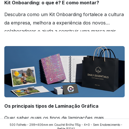
Kit Onboarding: o que é? E como montar?
Descubra como um Kit Onboarding fortalece a cultura
da empresa, melhora a experiência dos novos
colaboradores e ajuda a construir uma marca mais
forte! Confira!
Os principais tipos de Laminação Gráfica
Quer saber quais os tipos de laminações mais
500 Folheto - 298x406mm em Couché Brilho 115g - 4x0 - Sem Enobrecimento -
aplicados nos impressos da gráfica FuturaIM? Então,
Refile
(5124)