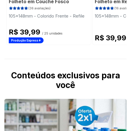
Folheto em Couché Fosco
Folheto em Rec
(36 avaliações)
(16 avaliaç
105x148mm - Colorido Frente - Refile
105x148mm - Color
R$ 39,99
/ 25 unidades
R$ 39,99
/
Produção Express
Conteúdos exclusivos para
você