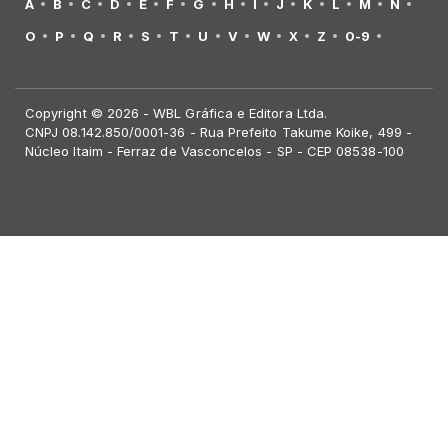
A
B
C
D
E
F
G
H
I
J
K
L
M
N
O
P
Q
R
S
T
U
V
W
X
Z
0-9
Copyright © 2026 - WBL Gráfica e Editora Ltda.
CNPJ 08.142.850/0001-36 - Rua Prefeito Takume Koike, 499 -
Núcleo Itaim - Ferraz de Vasconcelos - SP - CEP 08538-100