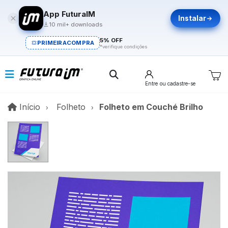
App FuturaIM
Instalar
10 mil+ downloads
5% OFF
PRIMEIRACOMPRA
*verifique condições
Entre
ou cadastre-se
Início
Início
Folheto
Folheto em Couché Brilho