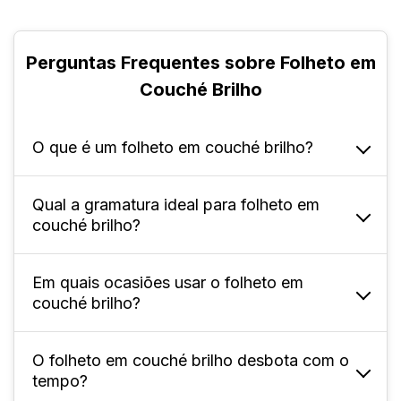
Perguntas Frequentes sobre Folheto em
Couché Brilho
O que é um folheto em couché brilho?
Qual a gramatura ideal para folheto em
Ele é um material impresso feito em papel
couché brilho?
couché com acabamento brilhante, que
confere textura lisa e suave, com aspecto
reflexivo que destaca as cores e o design.
Em quais ocasiões usar o folheto em
As gramaturas oferecidas aqui vão de 90g a
couché brilho?
250g, que podem ser escolhidas a partir da
sua necessidade e objetivo, sendo todas as
opções de alta qualidade e impressão. Vale
O folheto em couché brilho desbota com o
Ele é indicado principalmente para
tempo?
ressaltar que, quanto mais elevada a
campanhas promocionais, divulgação de