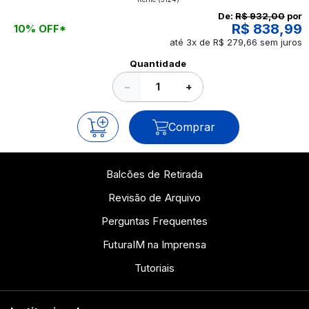
continue a leitura que vamos revelar para você!
De:
R$ 932,00
por
R$ 838,99
10% OFF*
até 3x de R$ 279,66 sem juros
Ver todos os posts
Quantidade
−
+
Comprar
Balcões de Retirada
Revisão de Arquivo
Perguntas Frequentes
FuturaIM na Imprensa
Tutoriais