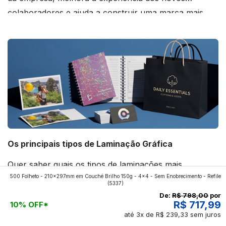
colaboradores e ajuda a construir uma marca mais
forte! Confira!
Os principais tipos de Laminação Gráfica
Quer saber quais os tipos de laminações mais
500 Folheto - 210x297mm em Couché Brilho 150g - 4x4 - Sem Enobrecimento - Refile
aplicados nos impressos da gráfica FuturaIM? Então,
(5337)
continue a leitura que vamos revelar para você!
De:
R$ 798,00
por
R$ 717,99
10% OFF*
até 3x de R$ 239,33 sem juros
Ver todos os posts