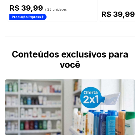
R$ 39,99
/ 25 unidades
R$ 39,99
/
Produção Express
Conteúdos exclusivos para
você