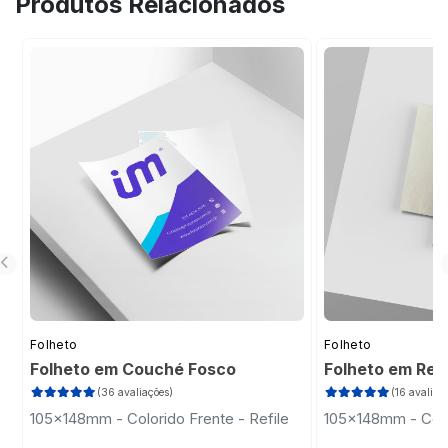
Produtos Relacionados
resistência às cores, mas ainda pode
desbotar com o tempo se exposto
excessivamente à luz solar direta.
Folheto
Folheto
Folheto em Couché Fosco
Folheto em Rec
(36 avaliações)
(16 avaliaç
105x148mm - Colorido Frente - Refile
105x148mm - Color