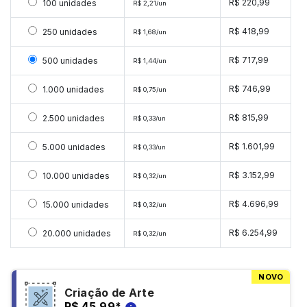
Selecionar 100 unidades
R$ 220,99
100 unidades
R$ 2,21/un
Selecionar 250 unidades
R$ 418,99
250 unidades
R$ 1,68/un
Selecionar 500 unidades
R$ 717,99
500 unidades
R$ 1,44/un
Selecionar 1000 unidades
R$ 746,99
1.000 unidades
R$ 0,75/un
Selecionar 2500 unidades
R$ 815,99
2.500 unidades
R$ 0,33/un
Selecionar 5000 unidades
R$ 1.601,99
5.000 unidades
R$ 0,33/un
Selecionar 10000 unidades
R$ 3.152,99
10.000 unidades
R$ 0,32/un
Selecionar 15000 unidades
R$ 4.696,99
15.000 unidades
R$ 0,32/un
Selecionar 20000 unidades
R$ 6.254,99
20.000 unidades
R$ 0,32/un
NOVO
Criação de Arte
R$ 45,99
*