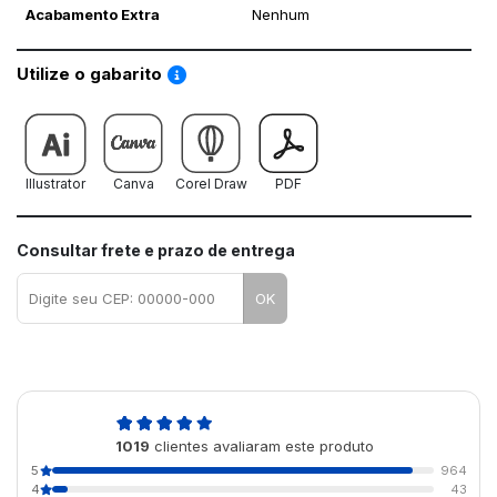
Acabamento Extra
Nenhum
Saiba como utilizar os nossos gabaritos
Utilize o gabarito
Illustrator
Canva
Corel Draw
PDF
Consultar frete e prazo de entrega
OK
4,9
1019
clientes avaliaram este produto
de 5
5
964
4
43