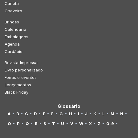
Caneta
Chaveiro
Brindes
Calendário
Embalagens
Agenda
Cardápio
Revista Impressa
Livro personalizado
Feiras e eventos
Lançamentos
Black Friday
Glossário
A
B
C
D
E
F
G
H
I
J
K
L
M
N
O
P
Q
R
S
T
U
V
W
X
Z
0-9