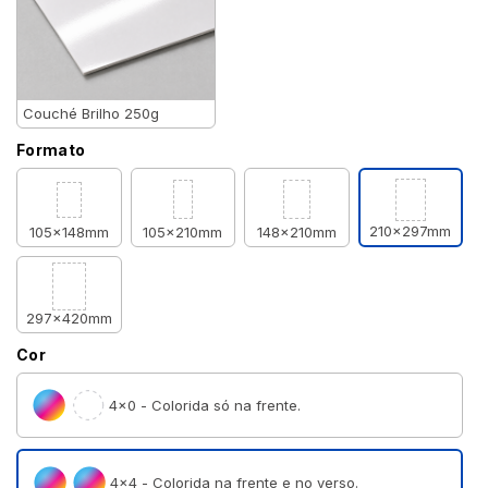
Couché Brilho 250g
Formato
210x297mm
105x148mm
105x210mm
148x210mm
297x420mm
Cor
4×0 - Colorida só na frente.
4×4 - Colorida na frente e no verso.