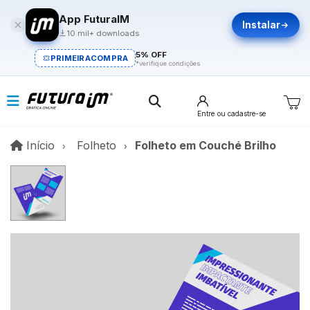
App FuturaIM
Instalar
10 mil+ downloads
5% OFF
PRIMEIRACOMPRA
*verifique condições
Entre
ou cadastre-se
Início
Início
Folheto
Folheto em Couché Brilho