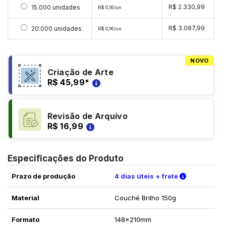
Selecionar 15000 unidades
R$ 2.330,99
15.000 unidades
R$ 0,16/un
Selecionar 20000 unidades
R$ 3.087,99
20.000 unidades
R$ 0,16/un
NOVO
Criação de Arte
R$ 45,99
*
Revisão de Arquivo
R$ 16,99
Especificações do Produto
Verifique a
Prazo de produção
4 dias úteis + frete
Material
Couché Brilho 150g
Formato
148x210mm