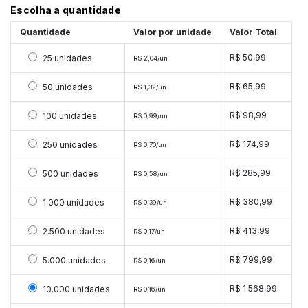
Escolha a quantidade
Quantidade
Valor por unidade
Valor Total
Selecionar 25 unidades
R$ 50,99
25 unidades
R$ 2,04/un
Selecionar 50 unidades
R$ 65,99
50 unidades
R$ 1,32/un
Selecionar 100 unidades
R$ 98,99
100 unidades
R$ 0,99/un
Selecionar 250 unidades
R$ 174,99
250 unidades
R$ 0,70/un
Selecionar 500 unidades
R$ 285,99
500 unidades
R$ 0,58/un
Selecionar 1000 unidades
R$ 380,99
1.000 unidades
R$ 0,39/un
Selecionar 2500 unidades
R$ 413,99
2.500 unidades
R$ 0,17/un
Selecionar 5000 unidades
R$ 799,99
5.000 unidades
R$ 0,16/un
Selecionar 10000 unidades
R$ 1.568,99
10.000 unidades
R$ 0,16/un