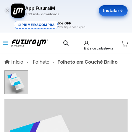
App FuturaIM
Instalar
10 mil+ downloads
5% OFF
PRIMEIRACOMPRA
*verifique condições
Entre
ou cadastre-se
Início
Início
Folheto
Folheto em Couché Brilho