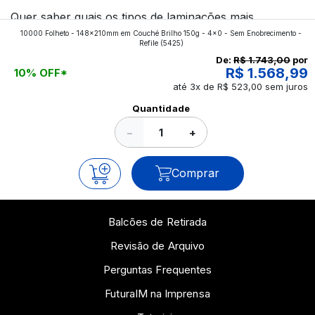
Quer saber quais os tipos de laminações mais
10000 Folheto - 148x210mm em Couché Brilho 150g - 4x0 - Sem Enobrecimento -
aplicados nos impressos da gráfica FuturaIM? Então,
Refile
(5425)
continue a leitura que vamos revelar para você!
De:
R$ 1.743,00
por
R$ 1.568,99
10% OFF*
até 3x de R$ 523,00 sem juros
Ver todos os posts
Quantidade
−
+
Comprar
Balcões de Retirada
Revisão de Arquivo
Perguntas Frequentes
FuturaIM na Imprensa