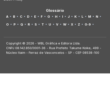
Glossário
A
B
C
D
E
F
G
H
I
J
K
L
M
N
O
P
Q
R
S
T
U
V
W
X
Z
0-9
Copyright © 2026 - WBL Gráfica e Editora Ltda.
CNPJ 08.142.850/0001-36 - Rua Prefeito Takume Koike, 499 -
Núcleo Itaim - Ferraz de Vasconcelos - SP - CEP 08538-100