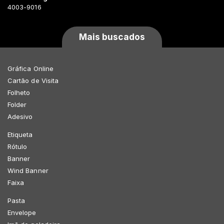
4003-9016
Mais buscados
Gráfica Online
Cartão de Visita
Folheto
Folder
Adesivo
Etiqueta
Rótulo
Banner
Wind Banner
Faixa
Pasta
Envelope