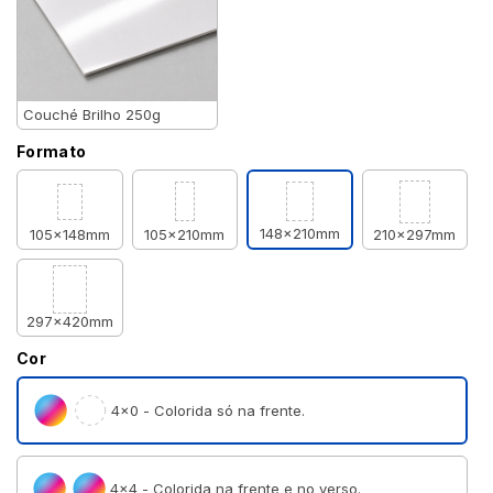
Couché Brilho 250g
Formato
148x210mm
105x148mm
105x210mm
210x297mm
297x420mm
Cor
4×0 - Colorida só na frente.
4×4 - Colorida na frente e no verso.