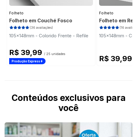
Folheto
Folheto
Folheto em Couché Fosco
Folheto em Rec
(36 avaliações)
(16 avaliaç
105x148mm - Colorido Frente - Refile
105x148mm - Color
R$ 39,99
/ 25 unidades
R$ 39,99
/
Produção Express
Conteúdos exclusivos para
você