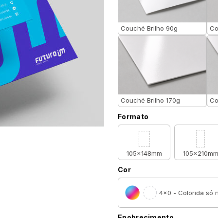
Couché Brilho 90g
Co
Couché Brilho 170g
Co
Formato
105x148mm
105x210m
Cor
4×0 - Colorida só n
Enobrecimento