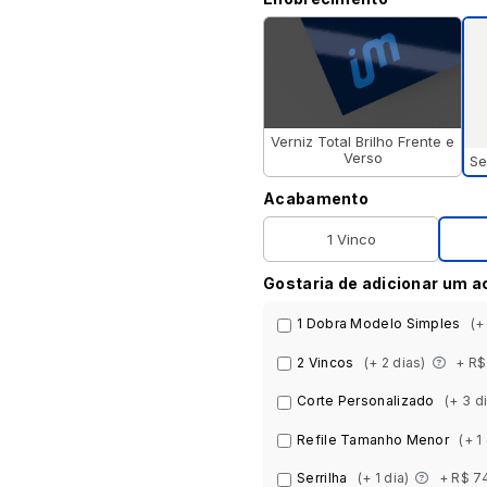
Verniz Total Brilho Frente e
Verso
Se
Acabamento
1 Vinco
Gostaria de adicionar um 
1 Dobra Modelo Simples
(+
2 Vincos
(+ 2 dias)
+ R$
Corte Personalizado
(+ 3 d
Refile Tamanho Menor
(+ 1
Serrilha
(+ 1 dia)
+ R$ 7