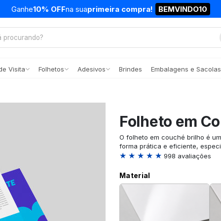
Ganhe
10% OFF
na sua
primeira compra!
BEMVINDO10
e Visita
Folhetos
Adesivos
Brindes
Embalagens e Sacolas
Folheto em Co
O folheto em couché brilho é u
forma prática e eficiente, espec
★ ★ ★ ★ ★
998 avaliações
Material