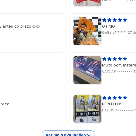
E antes do prazo 🥳🥳
OTIMO
Geffers********
27 d
Muito bom material
CAIO AP********
1
preço.
PERFEITO!
HALISSO********
Ver mais avaliações