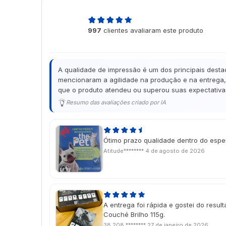
4,9
997
clientes avaliaram este produto
de 5
A qualidade de impressão é um dos principais desta
mencionaram a agilidade na produção e na entrega, 
que o produto atendeu ou superou suas expectativas
Resumo das avaliações criado por IA
Ótimo prazo qualidade dentro do esp
Atitude********
4 de agosto de 2026
A entrega foi rápida e gostei do resulta
Couché Brilho 115g.
38.208.********
27 de janeiro de 2026