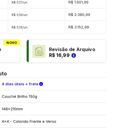
des
R$ 1.601,99
R$ 0,17/un
des
R$ 2.380,99
R$ 0,16/un
ades
R$ 3.152,99
R$ 0,16/un
NOVO
e
Revisão de Arquivo
R$ 16,99
uto
Verifique as condições de entrega
4 dias úteis + frete
Couché Brilho 150g
148x210mm
4x4 - Colorido Frente e Verso