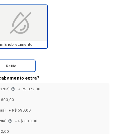
m Enobrecimento
Refile
acabamento extra?
 1 dia)
+ R$ 372,00
 603,00
ias)
+ R$ 596,00
 dia)
+ R$ 303,00
42,00