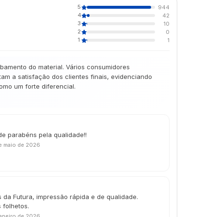
5
944
4
42
3
10
2
0
1
1
abamento do material. Vários consumidores
m a satisfação dos clientes finais, evidenciando
mo um forte diferencial.
de parabéns pela qualidade!!
e maio de 2026
 da Futura, impressão rápida e de qualidade.
 folhetos.
janeiro de 2026