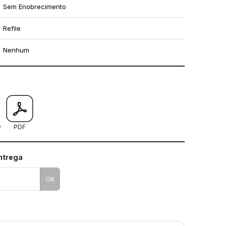
Sem Enobrecimento
Refile
Nenhum
mo utilizar os nossos gabaritos
w
PDF
entrega
OK