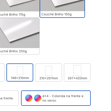
Couché Brilho 150g
uché Brilho 115g
uché Brilho 250g
148x210mm
m
210x297mm
297x420mm
4×4 - Colorida na frente e
a frente.
no verso.