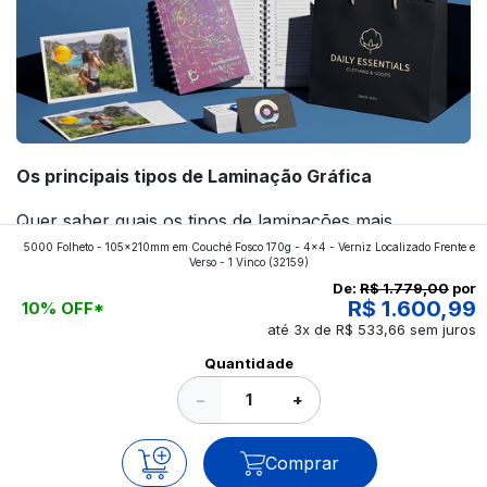
Os principais tipos de Laminação Gráfica
Quer saber quais os tipos de laminações mais
5000 Folheto - 105x210mm em Couché Fosco 170g - 4x4 - Verniz Localizado Frente e
aplicados nos impressos da gráfica FuturaIM? Então,
Verso - 1 Vinco
(32159)
continue a leitura que vamos revelar para você!
De:
R$ 1.779,00
por
R$ 1.600,99
10% OFF*
até 3x de R$ 533,66 sem juros
Ver todos os posts
Quantidade
−
+
Comprar