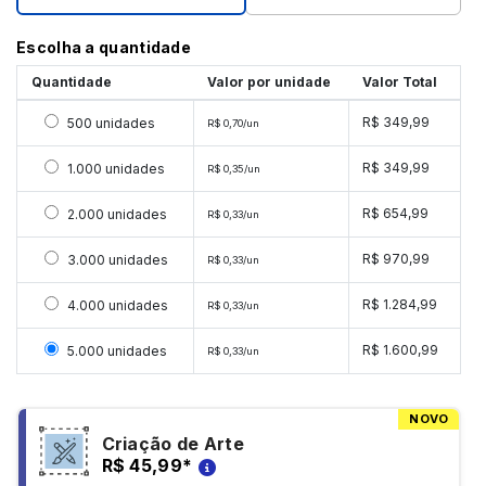
Escolha a quantidade
Quantidade
Valor por unidade
Valor Total
Selecionar 500 unidades
R$ 349,99
500 unidades
R$ 0,70/un
Selecionar 1000 unidades
R$ 349,99
1.000 unidades
R$ 0,35/un
Selecionar 2000 unidades
R$ 654,99
2.000 unidades
R$ 0,33/un
Selecionar 3000 unidades
R$ 970,99
3.000 unidades
R$ 0,33/un
Selecionar 4000 unidades
R$ 1.284,99
4.000 unidades
R$ 0,33/un
Selecionar 5000 unidades
R$ 1.600,99
5.000 unidades
R$ 0,33/un
NOVO
Criação de Arte
R$ 45,99
*