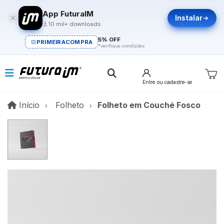
App FuturaIM
Instalar
10 mil+ downloads
5% OFF
PRIMEIRACOMPRA
*verifique condições
Entre
ou cadastre-se
Início
Início
Folheto
Folheto em Couché Fosco