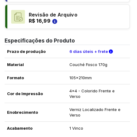
Revisão de Arquivo
R$ 16,99
Especificações do Produto
Verifique a
Prazo de produção
6 dias úteis + frete
Material
Couché Fosco 170g
Formato
105x210mm
4x4 - Colorido Frente e
Cor de Impressão
Verso
Verniz Localizado Frente e
Enobrecimento
Verso
Acabamento
1 Vinco