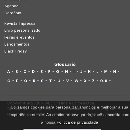
Agenda
Cardápio
Revista Impressa
Livro personalizado
Feiras e eventos
Lançamentos
Black Friday
Glossário
A
B
C
D
E
F
G
H
I
J
K
L
M
N
O
P
Q
R
S
T
U
V
W
X
Z
0-9
Copyright © 2026 - WBL Gráfica e Editora Ltda.
Utilizamos cookies para personalizar anúncios e melhorar a sua
CNPJ 08.142.850/0001-36 - Rua Prefeito Takume Koike, 499 -
Núcleo Itaim - Ferraz de Vasconcelos - SP - CEP 08538-100
experiência no site. Ao continuar navegando, você concorda com
a nossa
Política de privacidade