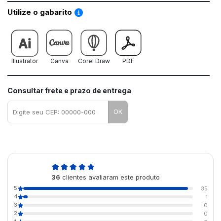
Saiba como utilizar os nossos gabaritos
Utilize o gabarito
Illustrator
Canva
Corel Draw
PDF
Consultar frete e prazo de entrega
OK
5,0
36
clientes avaliaram este produto
de 5
5
35
4
1
3
0
2
0