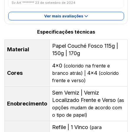
Sv Art´********
23 de setembro de 2024
Ver mais avaliações
Especificações técnicas
Papel Couché Fosco 115g |
Material
150g | 170g
4x0
(colorido na frente e
Cores
4x4
branco atrás) |
(colorido
frente e verso)
Sem Verniz | Verniz
Localizado Frente e Verso
(as
Enobrecimento
opções mudam de acordo com
o tipo de papel)
Refile | 1 Vinco
(para