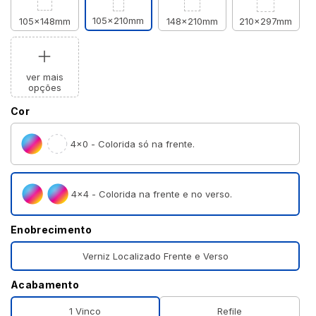
105x210mm
105x148mm
148x210mm
210x297mm
ver mais
opções
Cor
4×0 - Colorida só na frente.
4×4 - Colorida na frente e no verso.
Enobrecimento
Verniz Localizado Frente e Verso
Acabamento
1 Vinco
Refile