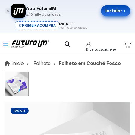
App FuturaIM
Instalar
10 mil+ downloads
5% OFF
PRIMEIRACOMPRA
*verifique condições
Entre
ou cadastre-se
Início
Início
Folheto
Folheto em Couché Fosco
10% OFF