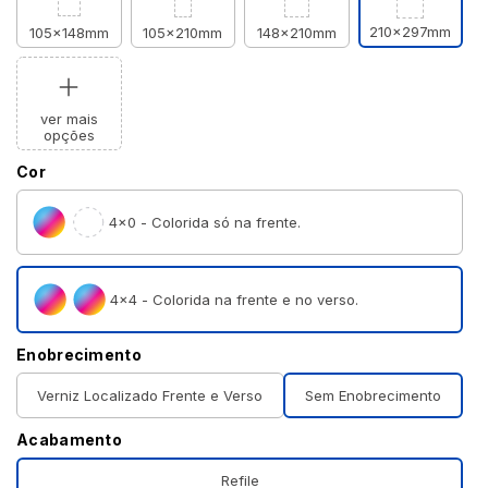
210x297mm
105x148mm
105x210mm
148x210mm
ver mais
opções
Cor
4×0 - Colorida só na frente.
4×4 - Colorida na frente e no verso.
Enobrecimento
Verniz Localizado Frente e Verso
Sem Enobrecimento
Acabamento
Refile