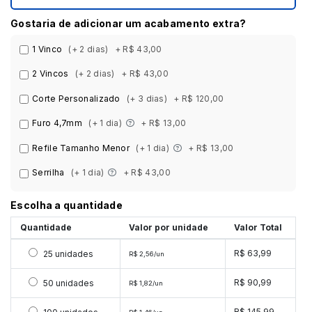
Gostaria de adicionar um acabamento extra?
1 Vinco
(+ 2 dias)
+ R$ 43,00
2 Vincos
(+ 2 dias)
+ R$ 43,00
Corte Personalizado
(+ 3 dias)
+ R$ 120,00
Furo 4,7mm
(+ 1 dia)
+ R$ 13,00
Refile Tamanho Menor
(+ 1 dia)
+ R$ 13,00
Serrilha
(+ 1 dia)
+ R$ 43,00
Escolha a quantidade
Quantidade
Valor por unidade
Valor Total
Selecionar 25 unidades
R$ 63,99
25 unidades
R$ 2,56/un
Selecionar 50 unidades
R$ 90,99
50 unidades
R$ 1,82/un
R$ 145,99