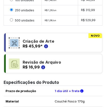
Selecionar 100 unidades
100 unidades
R$ 1,46/un
Selecionar 250 unidades
R$ 312,99
250 unidades
R$ 1,26/un
Selecionar 500 unidades
R$ 529,99
500 unidades
R$ 1,06/un
NOVO
Criação de Arte
R$ 45,99
*
Revisão de Arquivo
R$ 16,99
Especificações do Produto
Verifique as c
Prazo de produção
1 dia útil + frete
Material
Couché Fosco 170g