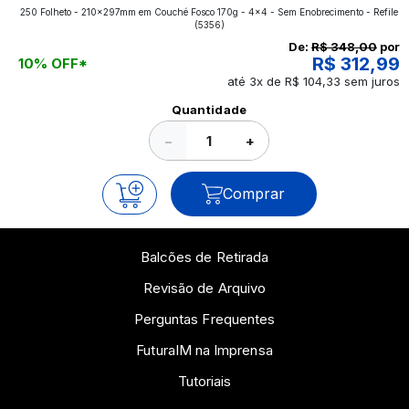
250 Folheto - 210x297mm em Couché Fosco 170g - 4x4 - Sem Enobrecimento - Refile
aplicados nos impressos da gráfica FuturaIM? Então,
(5356)
continue a leitura que vamos revelar para você!
De:
R$ 348,00
por
R$ 312,99
10% OFF*
até 3x de R$ 104,33 sem juros
Ver todos os posts
Quantidade
−
+
Comprar
Balcões de Retirada
Revisão de Arquivo
Perguntas Frequentes
FuturaIM na Imprensa
Tutoriais