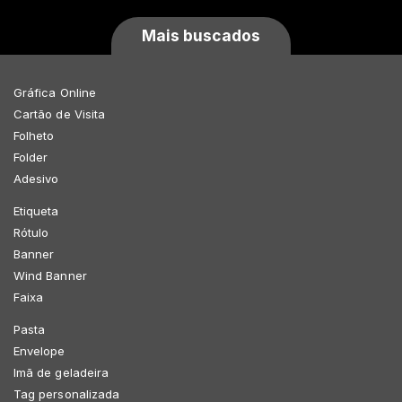
Mais buscados
Gráfica Online
Cartão de Visita
Folheto
Folder
Adesivo
Etiqueta
Rótulo
Banner
Wind Banner
Faixa
Pasta
Envelope
Imã de geladeira
Tag personalizada