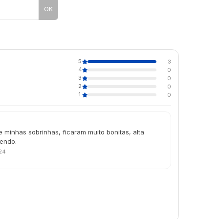
OK
5
3
4
0
3
0
2
0
1
0
 minhas sobrinhas, ficaram muito bonitas, alta
mendo.
024