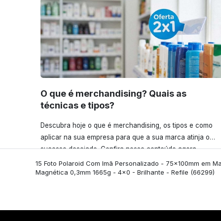
O que é merchandising? Quais as
técnicas e tipos?
Descubra hoje o que é merchandising, os tipos e como
aplicar na sua empresa para que a sua marca atinja o
sucesso desejado. Confira nosso conteúdo agora
mesmo!
15 Foto Polaroid Com Imã Personalizado - 75x100mm em M
Magnética 0,3mm 1665g - 4x0 - Brilhante - Refile
(66299)