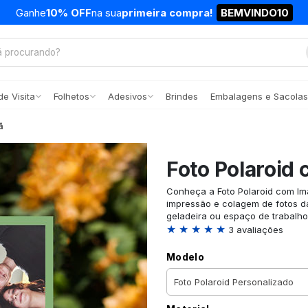
Ganhe
10% OFF
na sua
primeira compra!
BEMVINDO10
e Visita
Folhetos
Adesivos
Brindes
Embalagens e Sacolas
ã
Foto Polaroid
Conheça a Foto Polaroid com Im
impressão e colagem de fotos da
geladeira ou espaço de trabalho
★ ★ ★ ★ ★
3 avaliações
Modelo