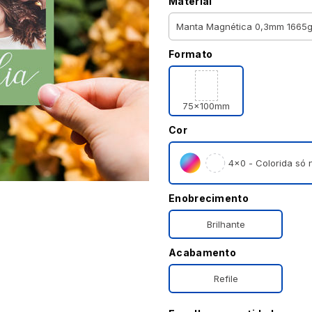
Material
Formato
75x100mm
Cor
4×0 - Colorida só n
Enobrecimento
Brilhante
Acabamento
Refile