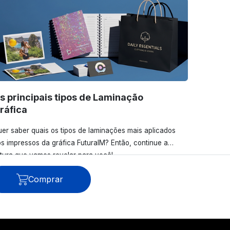
s principais tipos de Laminação
ráfica
er saber quais os tipos de laminações mais aplicados
s impressos da gráfica FuturaIM? Então, continue a
itura que vamos revelar para você!
Comprar
Ver todos os posts