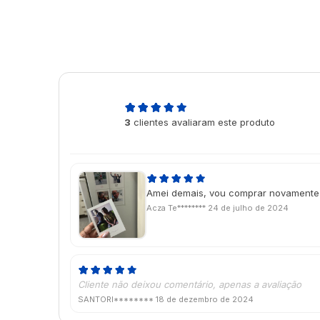
5,0
3
clientes avaliaram este produto
de 5
Amei demais, vou comprar novamente
Acza Te********
24 de julho de 2024
Cliente não deixou comentário, apenas a avaliação
SANTORI********
18 de dezembro de 2024