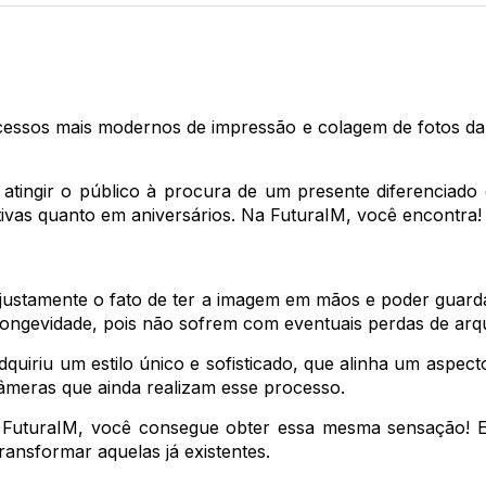
essos mais modernos de impressão e colagem de fotos da a
atingir o público à procura de um presente diferenciad
vas quanto em aniversários. Na FuturaIM, você encontra!
 justamente o fato de ter a imagem em mãos e poder guar
da longevidade, pois não sofrem com eventuais perdas de ar
quiriu um estilo único e sofisticado, que alinha um aspecto
 câmeras que ainda realizam esse processo.
a FuturaIM, você consegue obter essa mesma sensação! 
transformar aquelas já existentes.