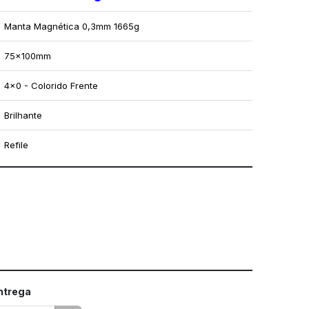
Manta Magnética 0,3mm 1665g
75x100mm
4x0 - Colorido Frente
Brilhante
Refile
mo utilizar os nossos gabaritos
entrega