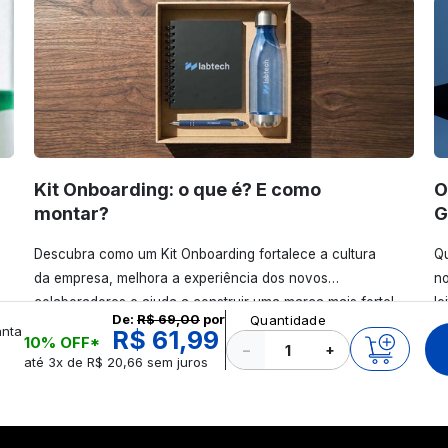
Kit Onboarding: o que é? E como
O
montar?
G
Descubra como um Kit Onboarding fortalece a cultura
Qu
da empresa, melhora a experiência dos novos
no
colaboradores e ajuda a construir uma marca mais forte!
le
De:
R$ 69,00
por
Quantidade
Confira!
anta
R$ 61,99
10% OFF*
−
+
até 3x de R$ 20,66 sem juros