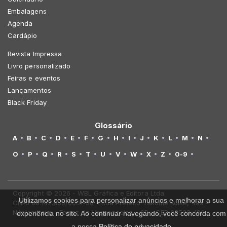
Embalagens
Agenda
Cardápio
Revista Impressa
Livro personalizado
Feiras e eventos
Lançamentos
Black Friday
Glossário
A
B
C
D
E
F
G
H
I
J
K
L
M
N
O
P
Q
R
S
T
U
V
W
X
Z
0-9
Copyright © 2026 - WBL Gráfica e Editora Ltda.
Utilizamos cookies para personalizar anúncios e melhorar a sua
CNPJ 08.142.850/0001-36 - Rua Prefeito Takume Koike, 499 -
Núcleo Itaim - Ferraz de Vasconcelos - SP - CEP 08538-100
experiência no site. Ao continuar navegando, você concorda com
a nossa
Política de privacidade