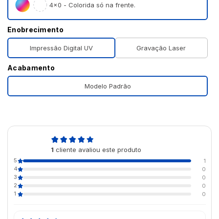
4×0 - Colorida só na frente.
Enobrecimento
Impressão Digital UV
Gravação Laser
Acabamento
Modelo Padrão
5,0
1
cliente avaliou este produto
de 5
5
1
4
0
3
0
2
0
1
0