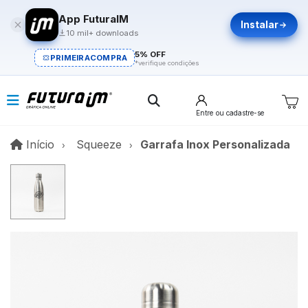
App FuturaIM
Instalar
10 mil+ downloads
5% OFF
PRIMEIRACOMPRA
*verifique condições
Entre
ou cadastre-se
Início
Início
Squeeze
Garrafa Inox Personalizada