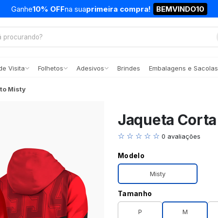
Ganhe
10% OFF
na sua
primeira compra!
BEMVINDO10
e Visita
Folhetos
Adesivos
Brindes
Embalagens e Sacolas
to Misty
Jaqueta Corta
☆ ☆ ☆ ☆ ☆
0 avaliações
Modelo
Misty
Tamanho
P
M