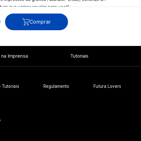
itura que vamos revelar para você!
Comprar
Ver todos os posts
 na Imprensa
Tutoriais
 Tutoriais
Regulamento
Futura Lovers
s