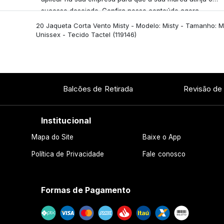
sucesso desejado. Confira nosso conteúdo agora
mesmo!
20 Jaqueta Corta Vento Misty - Modelo: Misty - Tamanho: M
Unissex - Tecido Tactel
(119146)
Balcões de Retirada
Revisão de
Institucional
Mapa do Site
Baixe o App
Política de Privacidade
Fale conosco
Formas de Pagamento