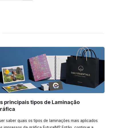
s principais tipos de Laminação
ráfica
er saber quais os tipos de laminações mais aplicados
s impressos da gráfica FuturaIM? Então, continue a