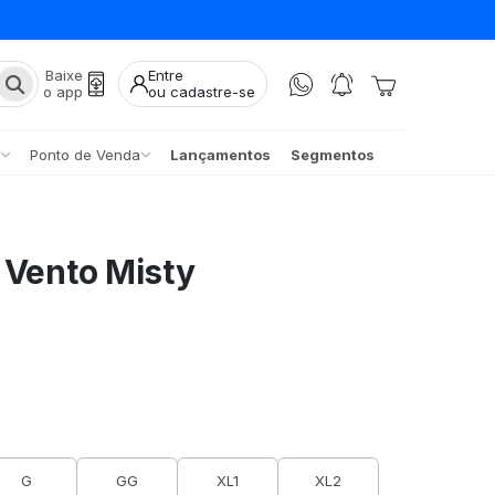
Baixe
Entre
o app
ou cadastre-se
Ponto de Venda
Lançamentos
Segmentos
 Vento Misty
G
GG
XL1
XL2