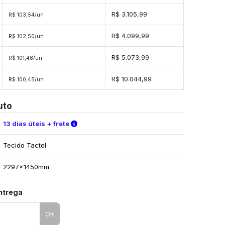
R$ 3.105,99
R$ 103,54/un
R$ 4.099,99
R$ 102,50/un
R$ 5.073,99
R$ 101,48/un
s
R$ 10.044,99
R$ 100,45/un
uto
Verifique as condições de entrega
13 dias úteis + frete
Tecido Tactel
2297x1450mm
entrega
OK