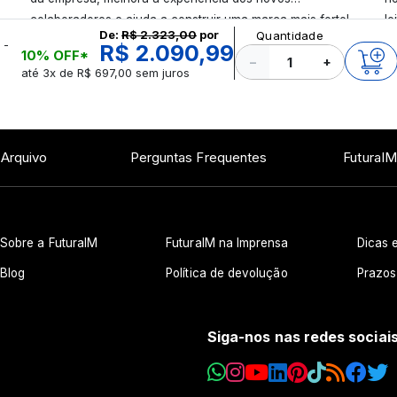
colaboradores e ajuda a construir uma marca mais forte!
le
De:
R$ 2.323,00
por
Quantidade
Confira!
 -
R$ 2.090,99
10% OFF*
−
+
até 3x de R$ 697,00 sem juros
 Arquivo
Perguntas Frequentes
FuturaIM
Sobre a FuturaIM
FuturaIM na Imprensa
Dicas e
Blog
Política de devolução
Prazos
Siga-nos nas redes sociai