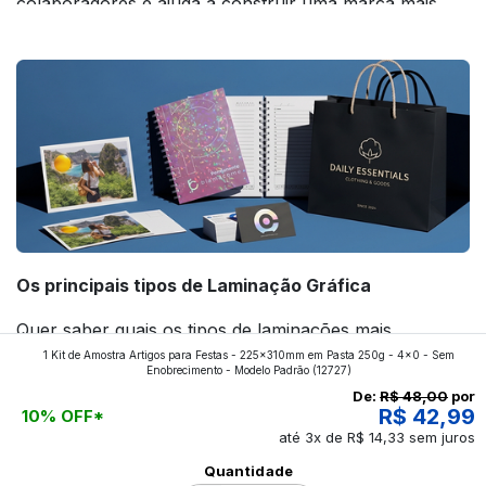
colaboradores e ajuda a construir uma marca mais
forte! Confira!
Os principais tipos de Laminação Gráfica
Quer saber quais os tipos de laminações mais
1 Kit de Amostra Artigos para Festas - 225x310mm em Pasta 250g - 4x0 - Sem
aplicados nos impressos da gráfica FuturaIM? Então,
Enobrecimento - Modelo Padrão
(12727)
continue a leitura que vamos revelar para você!
De:
R$ 48,00
por
R$ 42,99
10% OFF*
até 3x de R$ 14,33 sem juros
Ver todos os posts
Quantidade