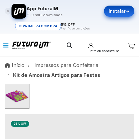
App FuturaIM
Instalar
10 mil+ downloads
5% OFF
PRIMEIRACOMPRA
*verifique condições
Entre
ou cadastre-se
Início
Início
Impressos para Confeitaria
Kit de Amostra Artigos para Festas
25% OFF