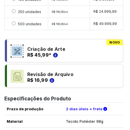
Selecionar 250 unidades
R$ 24.999,99
250 unidades
R$ 100,00/un
Selecionar 500 unidades
R$ 49.999,99
500 unidades
R$ 100,00/un
NOVO
Criação de Arte
R$ 45,99
*
Revisão de Arquivo
R$ 16,99
Especificações do Produto
Verifique a
Prazo de produção
2 dias úteis + frete
Material
Tecido Poliéster 98g