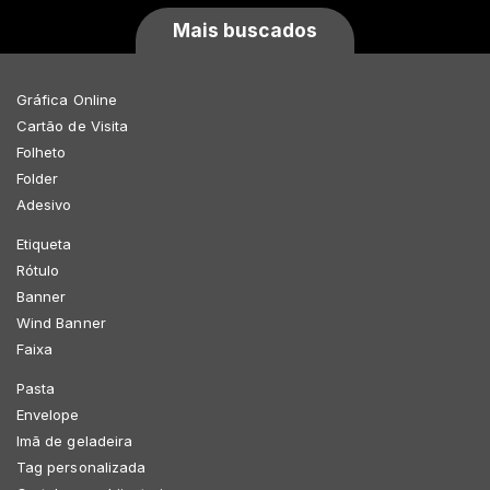
Mais buscados
Gráfica Online
Cartão de Visita
Folheto
Folder
Adesivo
Etiqueta
Rótulo
Banner
Wind Banner
Faixa
Pasta
Envelope
Imã de geladeira
Tag personalizada