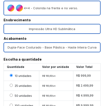
4×4 - Colorida na frente e no verso.
Enobrecimento
Impressão Ultra HD Sublimática
Acabamento
Dupla-Face Costurado - Base Plástica - Haste Inteira Curva
Escolha a quantidade
Quantidade
Valor por unidade
Valor Total
Selecionar 10 unidades
R$ 999,99
10 unidades
R$ 100,00/un
Selecionar 25 unidades
R$ 2.499,99
25 unidades
R$ 100,00/un
Selecionar 50 unidades
R$ 4.999,99
50 unidades
R$ 100,00/un
Selecionar 100 unidades
R$ 9.999,99
100 unidades
R$ 100,00/un