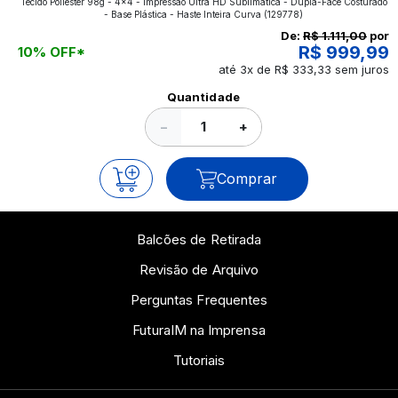
Tecido Poliéster 98g - 4x4 - Impressão Ultra HD Sublimática - Dupla-Face Costurado
aplicados nos impressos da gráfica FuturaIM? Então,
- Base Plástica - Haste Inteira Curva
(129778)
continue a leitura que vamos revelar para você!
De:
R$ 1.111,00
por
R$ 999,99
10% OFF*
até 3x de R$ 333,33 sem juros
Ver todos os posts
Quantidade
−
+
Comprar
Balcões de Retirada
Revisão de Arquivo
Perguntas Frequentes
FuturaIM na Imprensa
Tutoriais