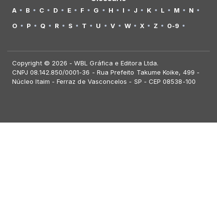
A
B
C
D
E
F
G
H
I
J
K
L
M
N
O
P
Q
R
S
T
U
V
W
X
Z
0-9
Copyright © 2026 - WBL Gráfica e Editora Ltda.
CNPJ 08.142.850/0001-36 - Rua Prefeito Takume Koike, 499 -
Núcleo Itaim - Ferraz de Vasconcelos - SP - CEP 08538-100