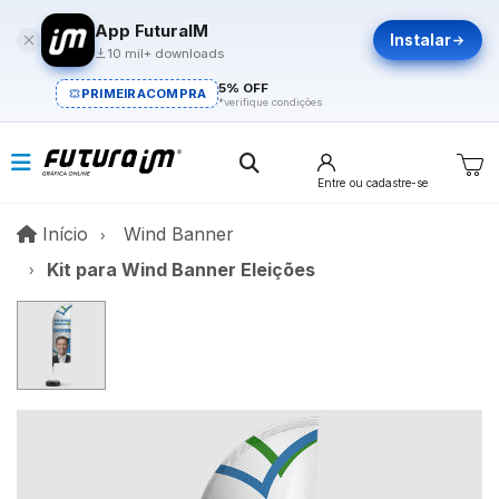
App FuturaIM
Instalar
10 mil+ downloads
5% OFF
PRIMEIRACOMPRA
*verifique condições
Entre
ou cadastre-se
Início
Início
Wind Banner
Kit para Wind Banner Eleições