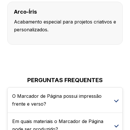
Arco-Íris
Acabamento especial para projetos criativos e
personalizados.
PERGUNTAS FREQUENTES
O Marcador de Página possui impressão
frente e verso?
Em quais materiais o Marcador de Página
Sim. O produto pode ser solicitado com
pode ser produzido?
impressão 4x0, somente na parte da frente,