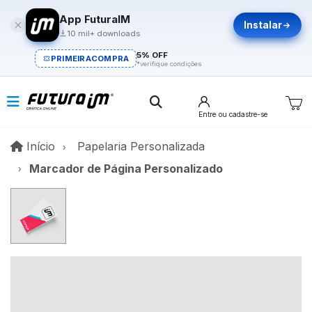
App FuturaIM
Instalar
10 mil+ downloads
5% OFF
PRIMEIRACOMPRA
*verifique condições
Entre
ou cadastre-se
Início
Início
Papelaria Personalizada
Marcador de Página Personalizado