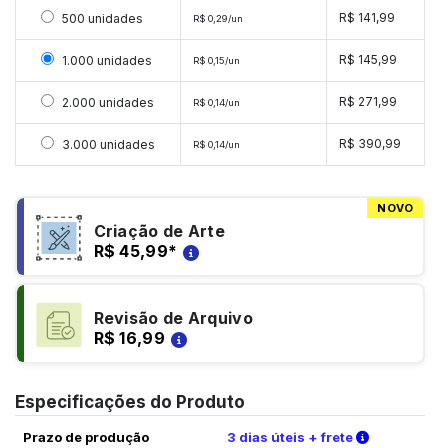
Selecionar 500 unidades
R$ 141,99
500 unidades
R$ 0,29/un
Selecionar 1000 unidades
R$ 145,99
1.000 unidades
R$ 0,15/un
Selecionar 2000 unidades
R$ 271,99
2.000 unidades
R$ 0,14/un
Selecionar 3000 unidades
R$ 390,99
3.000 unidades
R$ 0,14/un
NOVO
Criação de Arte
R$ 45,99
*
Revisão de Arquivo
R$ 16,99
Especificações do Produto
Verifique a
Prazo de produção
3 dias úteis + frete