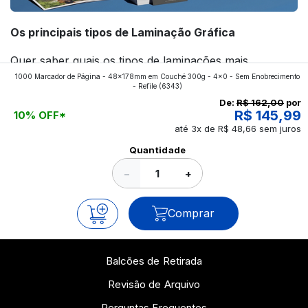
Os principais tipos de Laminação Gráfica
Quer saber quais os tipos de laminações mais
1000 Marcador de Página - 48x178mm em Couché 300g - 4x0 - Sem Enobrecimento
aplicados nos impressos da gráfica FuturaIM? Então,
- Refile
(6343)
continue a leitura que vamos revelar para você!
De:
R$ 162,00
por
R$ 145,99
10% OFF*
até 3x de R$ 48,66 sem juros
Ver todos os posts
Quantidade
−
+
Comprar
Balcões de Retirada
Revisão de Arquivo
Perguntas Frequentes