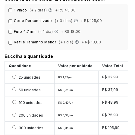
1 Vinco
(+ 2 dias)
+ R$ 43,00
Corte Personalizado
(+ 3 dias)
+ R$ 125,00
Furo 4,7mm
(+ 1 dia)
+ R$ 18,00
Refile Tamanho Menor
(+ 1 dia)
+ R$ 18,00
Escolha a quantidade
Quantidade
Valor por unidade
Valor Total
Selecionar 25 unidades
R$ 32,99
25 unidades
R$ 1,32/un
Selecionar 50 unidades
R$ 37,99
50 unidades
R$ 0,76/un
Selecionar 100 unidades
R$ 48,99
100 unidades
R$ 0,49/un
Selecionar 200 unidades
R$ 75,99
200 unidades
R$ 0,38/un
Selecionar 300 unidades
R$ 105,99
300 unidades
R$ 0,36/un