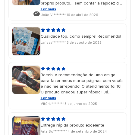
próprio produto… sem contar a rapidez de
confecção e entrega!
Ler mais
+1
João Vi********
16 de abril de 2026
Qualidade top, como sempre! Recomendo!
Larissa********
13 de agosto de 2025
Recebi a recomendação de uma amiga
para fazer meus marca páginas com vocês
e não me arrependo! O atendimento foi 10!
O produto chegou super rápido!! Já
pensando em futuras encomendas!!
Ler mais
Vitória********
5 de junho de 2025
Entrega rápida produto excelente
Arte So********
14 de setembro de 2024