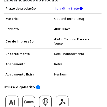
Especificações do Produto
Verifique as c
Prazo de produção
1 dia útil + frete
Material
Couché Brilho 250g
Formato
48x178mm
4x4 - Colorido Frente e
Cor de Impressão
Verso
Enobrecimento
Sem Enobrecimento
Acabamento
Refile
Acabamento Extra
Nenhum
Saiba como utilizar os nossos gabaritos
Utilize o gabarito