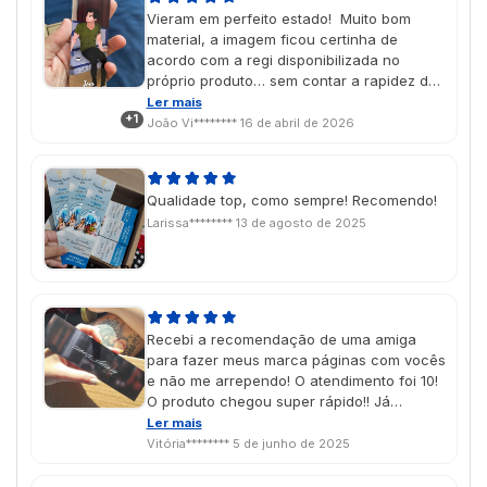
Vieram em perfeito estado! Muito bom
material, a imagem ficou certinha de
acordo com a regi disponibilizada no
próprio produto… sem contar a rapidez de
confecção e entrega!
Ler mais
+1
João Vi********
16 de abril de 2026
Qualidade top, como sempre! Recomendo!
Larissa********
13 de agosto de 2025
Recebi a recomendação de uma amiga
para fazer meus marca páginas com vocês
e não me arrependo! O atendimento foi 10!
O produto chegou super rápido!! Já
pensando em futuras encomendas!!
Ler mais
Vitória********
5 de junho de 2025