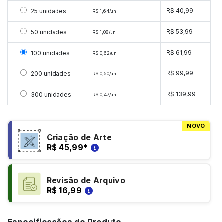
Selecionar 25 unidades
R$ 40,99
25 unidades
R$ 1,64/un
Selecionar 50 unidades
R$ 53,99
50 unidades
R$ 1,08/un
Selecionar 100 unidades
R$ 61,99
100 unidades
R$ 0,62/un
Selecionar 200 unidades
R$ 99,99
200 unidades
R$ 0,50/un
Selecionar 300 unidades
R$ 139,99
300 unidades
R$ 0,47/un
NOVO
Criação de Arte
R$ 45,99
*
Revisão de Arquivo
R$ 16,99