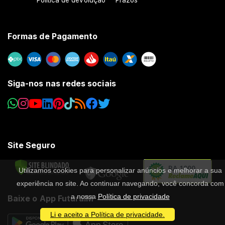
Formas de Pagamento
Siga-nos nas redes sociais
Site Seguro
RA 1000
Utilizamos cookies para personalizar anúncios e melhorar a sua
experiência no site. Ao continuar navegando, você concorda com
a nossa
Política de privacidade
Baixe o App FuturaIM
Li e aceito a Política de privacidade.