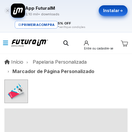
App FuturaIM
Instalar
10 mil+ downloads
5% OFF
PRIMEIRACOMPRA
*verifique condições
Entre
ou cadastre-se
Início
Início
Papelaria Personalizada
Marcador de Página Personalizado