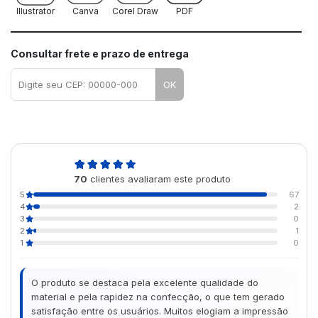
Illustrator
Canva
Corel Draw
PDF
Consultar frete e prazo de entrega
OK
4,9
70
clientes avaliaram este produto
de 5
5
67
4
2
3
0
2
1
1
0
O produto se destaca pela excelente qualidade do
material e pela rapidez na confecção, o que tem gerado
satisfação entre os usuários. Muitos elogiam a impressão