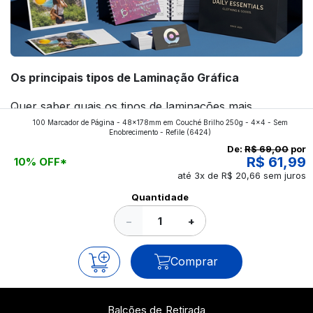
Os principais tipos de Laminação Gráfica
Quer saber quais os tipos de laminações mais
100 Marcador de Página - 48x178mm em Couché Brilho 250g - 4x4 - Sem
aplicados nos impressos da gráfica FuturaIM? Então,
Enobrecimento - Refile
(6424)
continue a leitura que vamos revelar para você!
De:
R$ 69,00
por
R$ 61,99
10% OFF*
até 3x de R$ 20,66 sem juros
Ver todos os posts
Quantidade
−
+
Comprar
Balcões de Retirada