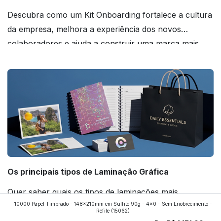
Descubra como um Kit Onboarding fortalece a cultura
da empresa, melhora a experiência dos novos
colaboradores e ajuda a construir uma marca mais
forte! Confira!
Os principais tipos de Laminação Gráfica
Quer saber quais os tipos de laminações mais
10000 Papel Timbrado - 148x210mm em Sulfite 90g - 4x0 - Sem Enobrecimento -
aplicados nos impressos da gráfica FuturaIM? Então,
Refile
(15062)
continue a leitura que vamos revelar para você!