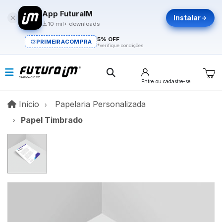
App FuturaIM
Instalar
10 mil+ downloads
5% OFF
PRIMEIRACOMPRA
*verifique condições
Entre
ou cadastre-se
Início
Início
Papelaria Personalizada
Papel Timbrado