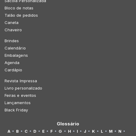
Sacola Personalizada
Bloco de notas
Talão de pedidos
Caneta
Chaveiro
Brindes
Calendário
Embalagens
Agenda
Cardápio
Revista Impressa
Livro personalizado
Feiras e eventos
Lançamentos
Black Friday
Glossário
A
B
C
D
E
F
G
H
I
J
K
L
M
N