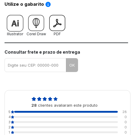
Saiba como utilizar os nossos gabaritos
Utilize o gabarito
Illustrator
Corel Draw
PDF
Consultar frete e prazo de entrega
OK
5,0
28
clientes avaliaram este produto
de 5
5
28
4
0
3
0
2
0
1
0